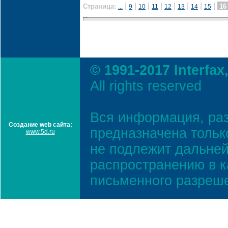
|
|
|
|
|
|
|
|
Страница:
1
...
9
10
11
12
13
14
15
...
© 1991-2017 Interfax
All rights reserved
Вся информация, ра
Создание web сайта:
предназначена тольк
www.5d.ru
не подлежит дальней
распространению в к
письменного разреш