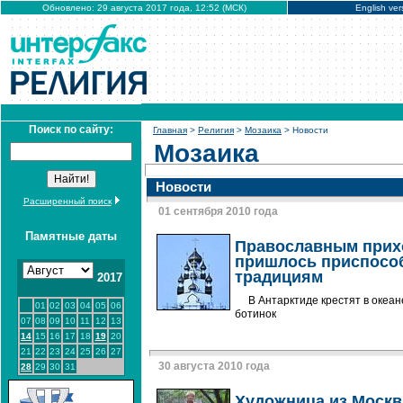
Обновлено: 29 августа 2017 года, 12:52 (МСК)
English ver
Поиск по сайту:
Главная
>
Религия
>
Мозаика
> Новости
Мозаика
Новости
Расширенный поиск
01 сентября 2010 года
Памятные даты
Православным прих
пришлось приспосо
традициям
2017
В Антарктиде крестят в океан
01
02
03
04
05
06
ботинок
07
08
09
10
11
12
13
14
15
16
17
18
19
20
21
22
23
24
25
26
27
30 августа 2010 года
28
29
30
31
Художница из Моск