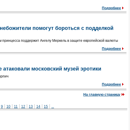
Подробнее
небожители помогут бороться с подделкой
 принцесса поддержит Ангелу Меркель в защите европейской валюты
Подробнее
 атаковали московский музей эротики
ирпич
Подробнее
На главную страницу
|
|
|
|
|
|
|
|
9
10
11
12
13
14
15
...