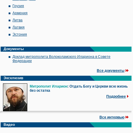
Грузия
Армения
Литва
Латвия
Эстония
Документы
Доклад митрополита Волоколамского Илариона в Совете
Федерации
Все документы
Эксклюзив
Митрополит Иларион
: Отдать Богу и Церкви всю жизнь
без остатка
Подробнее
Все интервью
Видео