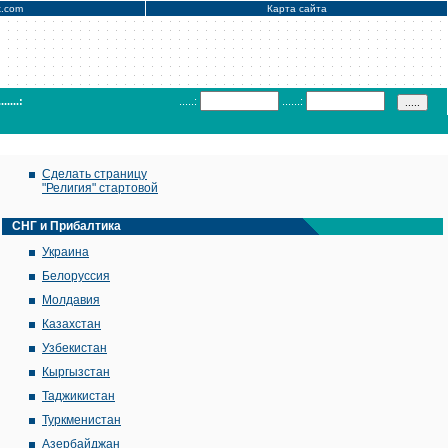
x.com
Карта сайта
.......:
.....:
......:
Сделать страницу
"Религия" стартовой
СНГ и Прибалтика
Украина
Белоруссия
Молдавия
Казахстан
Узбекистан
Кыргызстан
Таджикистан
Туркменистан
Азербайджан