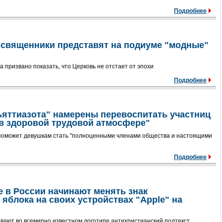
Подробнее
 священники представят на подиуме "модные"
 призвано показать, что Церковь не отстает от эпохи
Подробнее
ьяттиазота" намерены перевоспитать участниц
"в здоровой трудовой атмосфере"
 поможет девушкам стать "полноценными членами общества и настоящими
Подробнее
 в России начинают менять знак
яблока на своих устройствах "Apple" на
вают во всемирно известном логотипе антихристианский подтекст