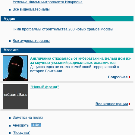
Успение.
Фильм митрополита Илариона
Все видеоматериалы
Аудио
Гимн программы строительства 200 новых храмов Москвы
Все аудиоматериалы
Мозаика
Англичанка отказалась от кибератаки на Белый дом из-
за скучных указаний радикальных исламистов
Девушка едва не стала самой юной террористкой в
истории Британии
Подробнее
"Новый френд"
Все иллюстрации
Заметки на полях
Анекдоты
"Лоскутки"