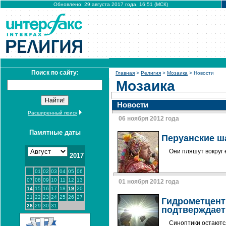
Обновлено: 29 августа 2017 года, 16:51 (МСК)
Поиск по сайту:
Главная
>
Религия
>
Мозаика
> Новости
Мозаика
Новости
Расширенный поиск
06 ноября 2012 года
Памятные даты
Перуанские 
Они пляшут вокруг 
2017
01
02
03
04
05
06
07
08
09
10
11
12
13
01 ноября 2012 года
14
15
16
17
18
19
20
21
22
23
24
25
26
27
Гидрометцент
28
29
30
31
подтверждает
Синоптики остаютс