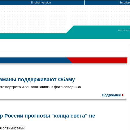
English version
Interfa
.... ... ....
шаманы поддерживают Обаму
его портрета и вонзают клинки в фото соперника
Подробнее
р России прогнозы "конца света" не
я оптимистами