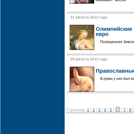
называют "мясом"
31 августа 2012 года
Олимпийские 
евро
Похищенная Зевсом
29 августа 2012 года
Православные
В руках у них был к
|
|
|
|
|
|
|
Страница:
6
1
2
3
4
5
7
8