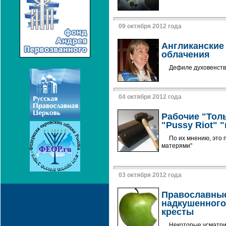
09 октября 2012 года
Англиканские
облачения
Дефиле духовенства
04 октября 2012 года
Рабочие "Тол
"Pussy Riot" 
По их мнению, это
матерями"
03 октября 2012 года
Православные
надкушенного 
кресты
Некоторые усматри