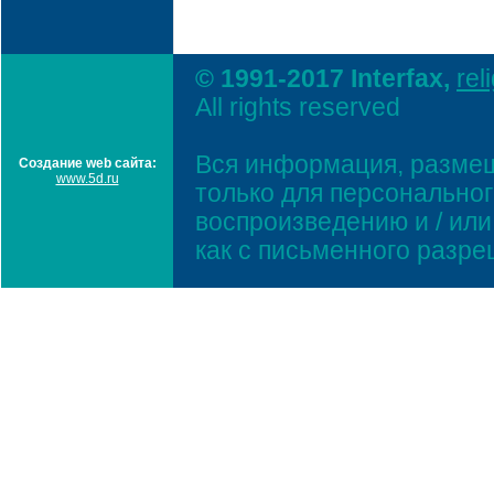
© 1991-2017 Interfax,
rel
All rights reserved
Вся информация, размещ
Создание web сайта:
www.5d.ru
только для персонально
воспроизведению и / ил
как с письменного разр