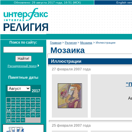
Обновлено: 29 августа 2017 года, 16:51 (МСК)
English ver
Поиск по сайту:
Главная
>
Религия
>
Мозаика
> Иллюстрации
Мозаика
Иллюстрации
Расширенный поиск
27 февраля 2007 года
Памятные даты
"П
2017
А
01
02
03
04
05
06
07
08
09
10
11
12
13
14
15
16
17
18
19
20
21
22
23
24
25
26
27
28
29
30
31
25 февраля 2007 года