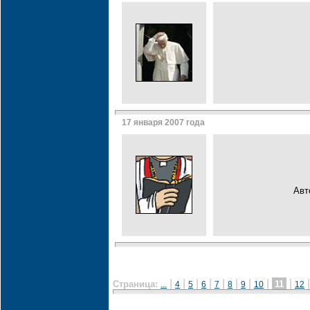
17 января 2007 года
Авт
|
|
|
|
|
|
|
|
|
Страница:
11
...
4
5
6
7
8
9
10
12