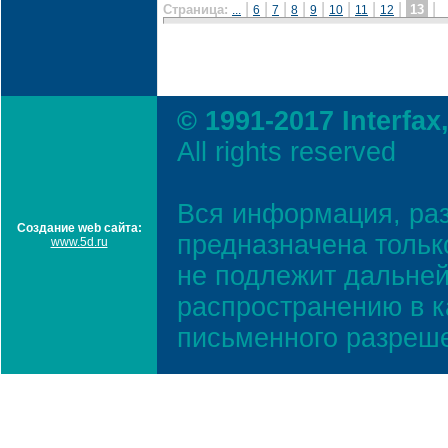
|
|
|
|
|
|
|
|
|
Страница:
13
...
6
7
8
9
10
11
12
© 1991-2017 Interfax
All rights reserved
Вся информация, ра
Создание web сайта:
предназначена тольк
www.5d.ru
не подлежит дальней
распространению в к
письменного разреш