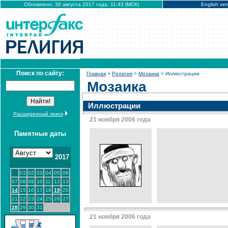
Обновлено: 30 августа 2017 года, 11:43 (МСК)
English ver
Поиск по сайту:
Главная
>
Религия
>
Мозаика
> Иллюстрации
Мозаика
Иллюстрации
Расширенный поиск
21 ноября 2006 года
Памятные даты
2017
01
02
03
04
05
06
07
08
09
10
11
12
13
14
15
16
17
18
19
20
21
22
23
24
25
26
27
28
29
30
31
21 ноября 2006 года