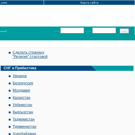
x.com
Карта сайта
.......:
.....:
......:
Сделать страницу
"Религия" стартовой
СНГ и Прибалтика
Украина
Белоруссия
Молдавия
Казахстан
Узбекистан
Кыргызстан
Таджикистан
Туркменистан
Азербайджан