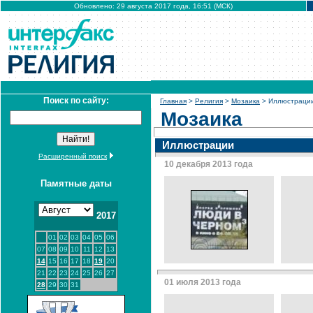
Обновлено: 29 августа 2017 года, 16:51 (МСК)
Поиск по сайту:
Главная
>
Религия
>
Мозаика
> Иллюстраци
Мозаика
Иллюстрации
Расширенный поиск
10 декабря 2013 года
Памятные даты
2017
01
02
03
04
05
06
07
08
09
10
11
12
13
14
15
16
17
18
19
20
21
22
23
24
25
26
27
01 июля 2013 года
28
29
30
31