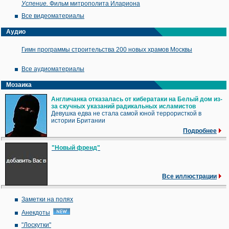
Успение.
Фильм митрополита Илариона
Все видеоматериалы
Аудио
Гимн программы строительства 200 новых храмов Москвы
Все аудиоматериалы
Мозаика
Англичанка отказалась от кибератаки на Белый дом из-
за скучных указаний радикальных исламистов
Девушка едва не стала самой юной террористкой в
истории Британии
Подробнее
"Новый френд"
Все иллюстрации
Заметки на полях
Анекдоты
"Лоскутки"