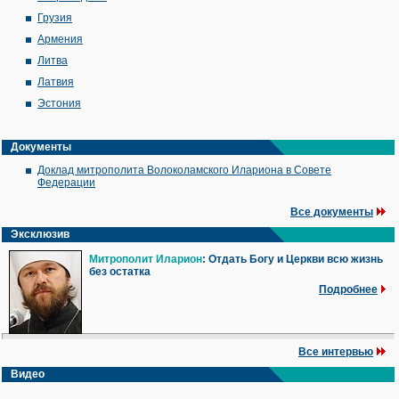
Грузия
Армения
Литва
Латвия
Эстония
Документы
Доклад митрополита Волоколамского Илариона в Совете
Федерации
Все документы
Эксклюзив
Митрополит Иларион
: Отдать Богу и Церкви всю жизнь
без остатка
Подробнее
Все интервью
Видео