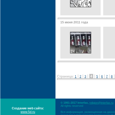
15 июня 2011 года
|
|
|
|
|
|
|
Страница:
4
1
2
3
5
6
7
8
© 1991-2017 Interfax,
religion@interfax.ru
All rights reserved
Создание web сайта:
www.5d.ru
Вся информация, размещенная на данном