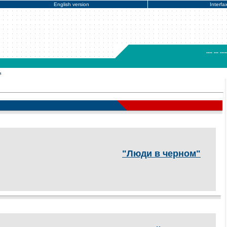
English version
Interfa
.... ... ....
и
"Люди в черном"