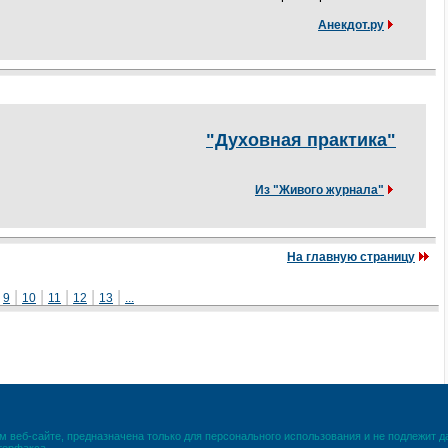
Анекдот.ру
"Духовная практика"
Из "Живого журнала"
На главную страницу
|
|
|
|
|
|
9
10
11
12
13
...
 веб-сайте, предназначена только для персонального использования и не подлежит 