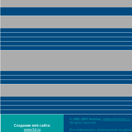
© 1991-2007 Interfax,
religion@interfax.ru
All rights reserved
Создание web сайта:
www.5d.ru
Вся информация, размещенная на данном