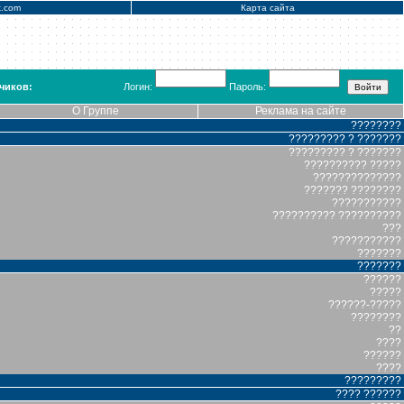
x.com
Карта сайта
чиков:
Логин:
Пароль:
О Группе
Реклама на сайте
????????
????????? ? ???????
????????? ? ???????
?????????? ?????
??????????????
??????? ????????
???????????
?????????? ??????????
???
???????????
???????
???????
??????
?????
??????-?????
????????
??
????
??????
????
?????????
???? ??????