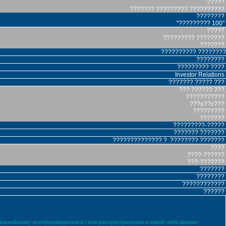
?????
??????? ????????? ??????????
????????
"????????? 100"
?????
????????? ????????
???????
?????????? ????????
????????
????????? ????
Investor Relations
??????? ????? ???
??? ?????? ???
???????????
???o??c???
?????????
???????
?????????-?????
??????? ???????
?????????????? ? ???????? ???????
????
????-??????
???-???????
???????
????????
????????????
??????
дальнейшему воспроизведению и / или распространению в какой-либо форме,