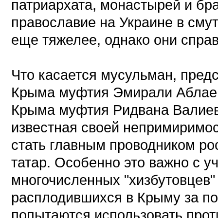
патриархата, монастырей и бра
православие на Украине в смут
еще тяжелее, однако они спра
Что касается мусульман, пред
Крыма муфтия Эмирали Аблае
Крыма муфтия Ридвана Валиева
известная своей непримиримос
стать главным проводником ро
татар. Особенно это важно с уч
многочисленных "хизбутовцев" 
расплодившихся в Крыму за по
попытаются использовать проти