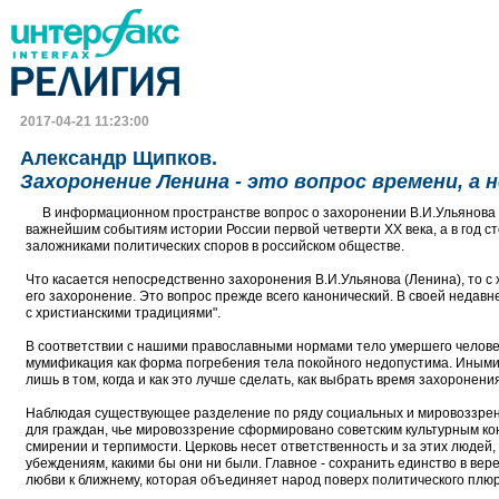
2017-04-21 11:23:00
Александр Щипков.
Захоронение Ленина - это вопрос времени, а 
В информационном пространстве вопрос о захоронении В.И.Ульянова (Л
важнейшим событиям истории России первой четверти XX века, а в год с
заложниками политических споров в российском обществе.
Что касается непосредственно захоронения В.И.Ульянова (Ленина), то с 
его захоронение. Это вопрос прежде всего канонический. В своей недавн
с христианскими традициями".
В соответствии с нашими православными нормами тело умершего человек
мумификация как форма погребения тела покойного недопустима. Иными 
лишь в том, когда и как это лучше сделать, как выбрать время захоронени
Наблюдая существующее разделение по ряду социальных и мировоззренче
для граждан, чье мировоззрение сформировано советским культурным кон
смирении и терпимости. Церковь несет ответственность и за этих людей
убеждениям, какими бы они ни были. Главное - сохранить единство в вер
любви к ближнему, которая объединяет народ поверх политического плю