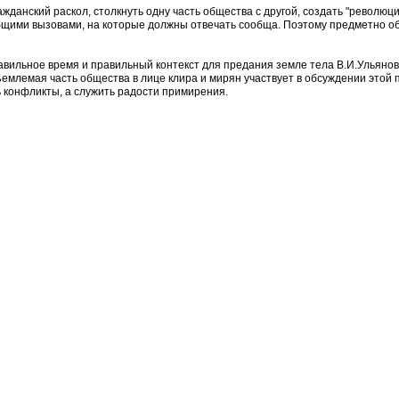
жданский раскол, столкнуть одну часть общества с другой, создать "революци
щими вызовами, на которые должны отвечать сообща. Поэтому предметно обс
вильное время и правильный контекст для предания земле тела В.И.Ульянова 
ъемлемая часть общества в лице клира и мирян участвует в обсуждении этой 
ь конфликты, а служить радости примирения.