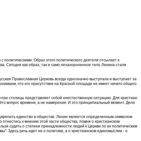
 с политическими. Образ этого политического деятеля отсылает к
а. Сегодня как образ, так и само незахороненное тело Ленина стали
Русская Православная Церковь всегда однозначно выступала и выступает за
 понимаем, что его присутствие на Красной площади не имеет ничего общего
нтре столицы представляет собой неестественную ситуацию. Для христиан
то вопрос времени, а не намерения. И это принципиальный момент. Дело
 укрепить единство в обществе. Ленин является определенным символом
о отнестись к мнению этой части общества, помня о христианском
ельзя судить о степени принадлежности людей к Церкви по их политическим
ы". Здесь речь идет не о политике, а о христианском единомыслии - о