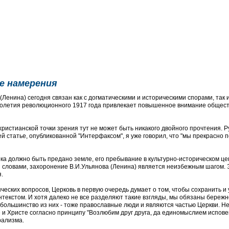
не намерения
енина) сегодня связан как с догматическими и историческими спорами, так и
толетия революционного 1917 года привлекает повышенное внимание обществ
христианской точки зрения тут не может быть никакого двойного прочтения. 
ей статье, опубликованной "Интерфаксом", я уже говорил, что "мы прекрасно
а должно быть предано земле, его пребывание в культурно-историческом це
словами, захоронение В.И.Ульянова (Ленина) является неизбежным шагом. Э
я.
ских вопросов, Церковь в первую очередь думает о том, чтобы сохранить и
текстом. И хотя далеко не все разделяют такие взгляды, мы обязаны бережн
, большинство из них - тоже православные люди и являются частью Церкви. Н
е и Христе согласно принципу "Возлюбим друг друга, да единомыслием исповем
рализма.