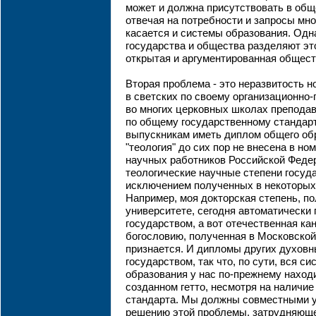
может и должна присутствовать в общ
отвечая на потребности и запросы мно
касается и системы образования. Одн
государства и общества разделяют э
открытая и аргументированная общест
Вторая проблема - это неразвитость н
в светских по своему организационно-
во многих церковных школах преподав
по общему государственному стандарт
выпускникам иметь диплом общего обр
"теология" до сих пор не внесена в н
научных работников Российской Федера
теологические научные степени госуда
исключением полученных в некоторых
Например, моя докторская степень, п
университете, сегодня автоматически
государством, а вот отечественная ка
богословию, полученная в Московской
признается. И дипломы других духовн
государством, так что, по сути, вся с
образования у нас по-прежнему наход
созданном гетто, несмотря на наличие
стандарта. Мы должны совместными у
решению этой проблемы, затрудняюще