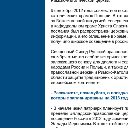
Римско-Католической церкви.
9 сентября 2012 года совместное посл
католических храмах Польши. В тот ж
за Божественной литургией, соверше
в кафедральном храме Христа Спасите
послания был распространен церковн
информации, а его оглашение в храме
получило широкое освещение в росси
Священный Синод Русской православн
октября отметил особое историческое 
заложившего основу для диалога и со
народами России и Польши, а также д
православной церкви и Римско-Католи
области защиты традиционных христи
европейском континенте.
- Расскажите, пожалуйста, о поездк
которые запланированы на 2013 год
- В начале июня патриарх планирует п
пределы Элладской православной цер
посещение России в 2012 году архиеп
Эллады Иеронимом. В ходе этой поез