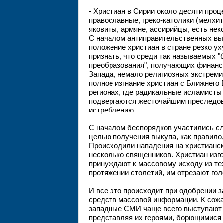
- Христиан в Сирии около десяти проце
православные, греко-католики (мелхит
яковиты, армяне, ассирийцы, есть нек
С началом антиправительственных вы
положение христиан в стране резко у
признать, что среди так называемых "
преобразования", получающих финанс
Запада, немало религиозных экстреми
полное изгнание христиан с Ближнего В
регионах, где радикальные исламисты 
подвергаются жесточайшим преследо
истреблению.
С началом беспорядков участились с
целью получения выкупа, как правило,
Происходили нападения на христианс
несколько священников. Христиан изго
принуждают к массовому исходу из тех
протяжении столетий, им отрезают гол
И все это происходит при одобрении 
средств массовой информации. К сож
западные СМИ чаще всего выступают 
представляя их героями, борющимися 