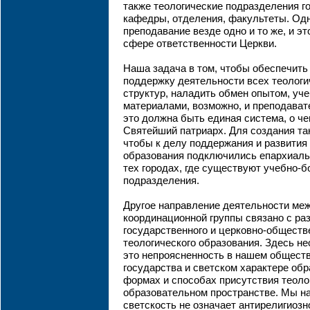
также теологические подразделения г
кафедры, отделения, факультеты. Од
преподавание везде одно и то же, и э
сфере ответственности Церкви.
Наша задача в том, чтобы обеспечить
поддержку деятельности всех теолог
структур, наладить обмен опытом, уч
материалами, возможно, и преподават
это должна быть единая система, о ч
Святейший патриарх. Для создания та
чтобы к делу поддержания и развития 
образования подключились епархиаль
тех городах, где существуют учебно-б
подразделения.
Другое направление деятельности ме
координационной группы связано с ра
государственного и церковно-обществ
теологического образования. Здесь не
это непроясненность в нашем обществ
государства и светском характере обр
формах и способах присутствия теоло
образовательном пространстве. Мы на
светскость не означает антирелигиозн