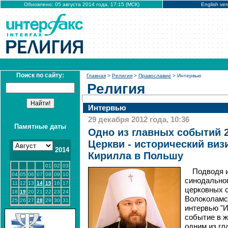
Обновлено: 05 августа 2014 года, 17:15 (МСК)
English ver
Поиск по сайту:
Главная
>
Религия
>
Православие
> Интервью
Религия
Интервью
29 декабря 2012 года, 10:36
Памятные даты
Одно из главных событий 2
Церкви - исторический виз
2014
Кирилла в Польшу
01
02
03
Подводя и
04
05
06
07
08
09
10
синодально
11
12
13
14
15
16
17
церковных 
18
19
20
21
22
23
24
Волоколамс
25
26
27
28
29
30
31
интервью "И
событие в ж
одним из гл