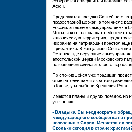
собирается совершить и паломническ
Афон.
Продолжатся поездки Святейшего пат
православной церкви, в том числе ра
России, а также в самоуправляемые Ц
Московского патриархата. Многие стра
каноническую территорию, предстояте
избрания на патриарший престол еще 
Прибалтике. В конце июня Святейший 
Эстонию, где верующие самоуправляе
апостольской церкви Московского пат
нетерпением ожидают своего первосвя
По сложившейся уже традиции предст
отметит день памяти святого равноап
в Киеве, у колыбели Крещения Руси.
Имеются планы и других поездок, но 
уточнению.
- Владыка, Вы неоднократно обра
международного сообщества на пр
населения в Сирии. Меняется ли си
Сколько сегодня в стране христиан