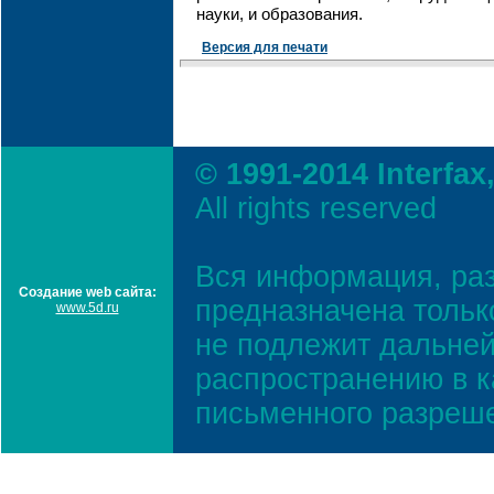
науки, и образования.
Версия для печати
© 1991-2014 Interfax
All rights reserved
Вся информация, ра
Создание web сайта:
предназначена тольк
www.5d.ru
не подлежит дальней
распространению в к
письменного разреш