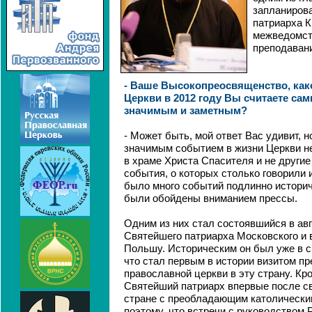
запланирова
патриарха К
межведомст
преподавани
- Ваше Высокопреосвященство, как
Церкви в 2012 году Вы считаете са
значимым и заметным?
- Может быть, мой ответ Вас удивит, 
значимым событием в жизни Церкви н
в храме Христа Спасителя и не другие
события, о которых столько говорили
было много событий подлинно историч
были обойдены вниманием прессы.
Одним из них стал состоявшийся в авг
Святейшего патриарха Московского и 
Польшу. Историческим он был уже в с
что стал первым в истории визитом п
православной церкви в эту страну. Кр
Святейший патриарх впервые после св
стране с преобладающим католически
поэтому, что встречи с руководством