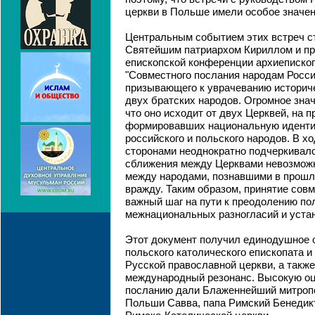
церкви в Польше имели особое значен
Центральным событием этих встреч ст
Святейшим патриархом Кириллом и п
епископской конференции архиеписк
"Совместного послания народам Росси
призывающего к уврачеванию историч
двух братских народов. Огромное знач
что оно исходит от двух Церквей, на 
формировавших национальную идентич
российского и польского народов. В х
сторонами неоднократно подчеркивало
сближения между Церквами невозмож
между народами, познавшими в прошл
вражду. Таким образом, принятие совм
важный шаг на пути к преодолению по
межнациональных разногласий и уста
Этот документ получил единодушное 
польского католического епископата 
Русской православной церкви, а такж
международный резонанс. Высокую о
посланию дали Блаженнейший митроп
Польши Савва, папа Римский Бенедикт