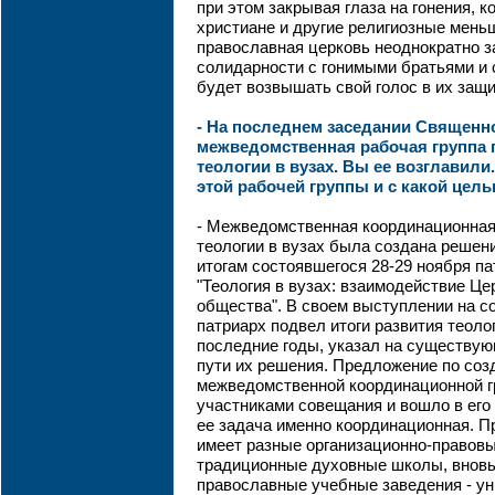
при этом закрывая глаза на гонения, 
христиане и другие религиозные мень
православная церковь неоднократно з
солидарности с гонимыми братьями и 
будет возвышать свой голос в их защи
- На последнем заседании Священн
межведомственная рабочая группа
теологии в вузах. Вы ее возглавили
этой рабочей группы и с какой цел
- Межведомственная координационная
теологии в вузах была создана решен
итогам состоявшегося 28-29 ноября п
"Теология в вузах: взаимодействие Це
общества". В своем выступлении на 
патриарх подвел итоги развития теоло
последние годы, указал на существу
пути их решения. Предложение по со
межведомственной координационной 
участниками совещания и вошло в его 
ее задача именно координационная. П
имеет разные организационно-правов
традиционные духовные школы, внов
православные учебные заведения - ун