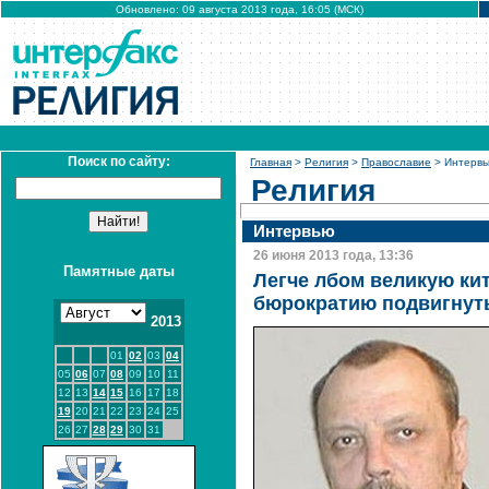
Обновлено: 09 августа 2013 года, 16:05 (МСК)
Поиск по сайту:
Главная
>
Религия
>
Православие
> Интерв
Религия
Интервью
26 июня 2013 года, 13:36
Памятные даты
Легче лбом великую кит
бюрократию подвигнут
2013
01
02
03
04
05
06
07
08
09
10
11
12
13
14
15
16
17
18
19
20
21
22
23
24
25
26
27
28
29
30
31