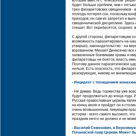
которые вместе с "епископом" решил
будет больше проблем, чем с пятьюс
трех филаретовских священников - в
полгода потерял сон, поскольку кон
приходов, он сам их запретил и выг
священнической дисциплине. Здесь е
спешит. Вот перебесятся, созреют, 
С другой стороны, филаретовцам со
возможность паразитировать на наш
утварью), законодательство - на вер
ворованном. Михаил Денисенко все 
захваченные боевиками храмы и иму
филаретовцы не боятся, власть имели
Поэтому данное паразитическое царс
нельзя. Есть опасность, что филаре
реагирующую, никому не внемлющую, 
- Инцидент с похищением монахинь
- Не думаю. Ведь торжества уже вовсю
будут продолжаться до конца года. 
Русская православная церковь явля
на конец июля и пройдет он в столи
очень возвышенным, ликующим празд
истории - всего самого высокого, чт
праздник ничто не должно и не може
- Василий Семенович, в Верховну
Почаевской лавр Церкви. Может бы