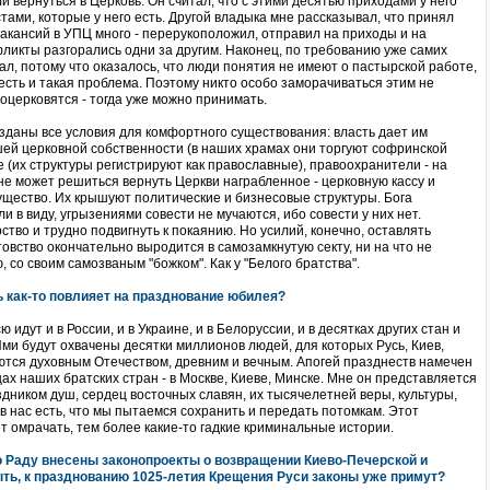
и вернуться в Церковь. Он считал, что с этими десятью приходами у него
тами, которые у него есть. Другой владыка мне рассказывал, что принял
акансий в УПЦ много - перерукоположил, отправил на приходы и на
фликты разгорались одни за другим. Наконец, по требованию уже самих
нал, потому что оказалось, что люди понятия не имеют о пастырской работе,
сть и такая проблема. Поэтому никто особо заморачиваться этим не
воцерковятся - тогда уже можно принимать.
зданы все условия для комфортного существования: власть дает им
ей церковной собственности (в наших храмах они торгуют софринской
е (их структуры регистрируют как православные), правоохранители - на
не может решиться вернуть Церкви награбленное - церковную кассу и
щество. Их крышуют политические и бизнесовые структуры. Бога
 в виду, угрызениями совести не мучаются, ибо совести у них нет.
тво и трудно подвигнуть к покаянию. Но усилий, конечно, оставлять
товство окончательно выродится в самозамкнутую секту, ни на что не
со своим самозваным "божком". Как у "Белого братства".
 как-то повлияет на празднование юбилея?
 идут и в России, и в Украине, и в Белоруссии, и в десятках других стан и
Ими будут охвачены десятки миллионов людей, для которых Русь, Киев,
ются духовным Отечеством, древним и вечным. Апогей празднеств намечен
цах наших братских стран - в Москве, Киеве, Минске. Мне он представляется
ником душ, сердец восточных славян, их тысячелетней веры, культуры,
о в нас есть, что мы пытаемся сохранить и передать потомкам. Этот
т омрачать, тем более какие-то гадкие криминальные истории.
ю Раду внесены законопроекты о возвращении Киево-Печерской и
ть, к празднованию 1025-летия Крещения Руси законы уже примут?