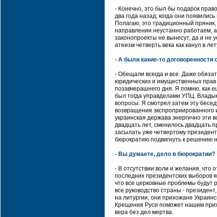
- Конечно, это был бы подарок пра
два года назад, когда они появилис
Полагаю, это традиционный пряник, 
направлении неустанно работаем, а 
законопроекты не вынесут, да и не 
атеизм четверть века как канул в лет
- А были какие-то договоренности
- Обещали всегда и все. Даже обяза
юридических и имущественных прав Ц
позавчерашнего дня. Я помню, как 
был тогда управделами УПЦ. Владыка
вопросы. Я смотрел затем эту бесед
возвращения экспроприированного 
украинская держава энергично эти в
двадцать лет, сменилось двадцать п
засылать уже четвертому президенту
бюрократию подвигнуть к решению 
- Вы думаете, дело в бюрократии?
- В отсутствии воли и желания, что 
последних президентских выборов я
что все церковные проблемы будут р
все руководство страны - президент,
на литургии, они прихожане Украин
Крещения Руси поможет нашим прихо
вера без дел мертва.