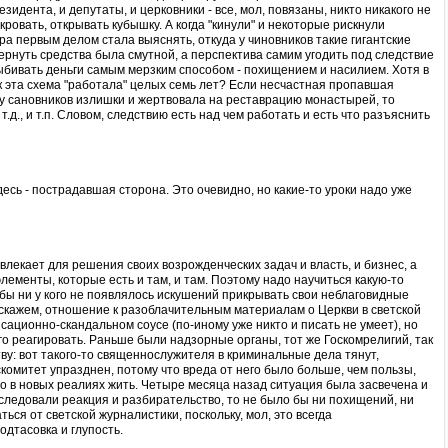
зидента, и депутаты, и церковники - все, мол, повязаны, никто никакого не
 кровать, открывать кубышку. А когда "кинули" и некоторые рискнули
ра первым делом стала выяснять, откуда у чиновников такие гигантские
рнуть средства была смутной, а перспектива самим угодить под следствие
выбивать деньги самым мерзким способом - похищением и насилием. Хотя в
к эта схема "работала" целых семь лет? Если несчастная пропавшая
 у сановников излишки и жертвовала на реставрацию монастырей, то
.д., и т.п. Словом, следствию есть над чем работать и есть что разъяснить
здесь - пострадавшая сторона. Это очевидно, но какие-то уроки надо уже
ивлекает для решения своих возрожденческих задач и власть, и бизнес, а
лементы, которые есть и там, и там. Поэтому надо научиться какую-то
бы ни у кого не появлялось искушений прикрывать свои неблаговидные
 скажем, отношение к разоблачительным материалам о Церкви в светской
нсационно-скандальном соусе (по-иному уже никто и писать не умеет), но
его реагировать. Раньше были надзорные органы, тот же Госкомрелигий, так
ву: вот такого-то священнослужителя в криминальные дела тянут,
скомитет упразднен, потому что вреда от него было больше, чем пользы,
-то в новых реалиях жить. Четыре месяца назад ситуация была засвечена и
последовали реакция и разбирательство, то не было бы ни похищений, ни
ться от светской журналистики, поскольку, мол, это всегда
одтасовка и глупость.