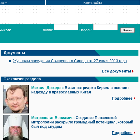
x.com
Карта сайта
чиков:
Логин:
Пароль:
Документы
Журналы заседания Священного Синода от 27 июля 2013 года
Все документы
Эксклюзив раздела
Михаил Дроздов
: Визит патриарха Кирилла вселяет
надежду в православных Китая
Подробнее
Митрополит Вениамин
: Создание Пензенской
митрополии раскрыло громадный потенциал, который
был под спудом
Подробнее