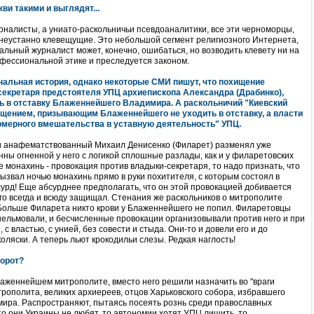
ви такими и выглядят...
рналисты, а униато-раскольничьи псевдоаналитики, все эти черноморцы,
неустанно клевещущие. Это небольшой сегмент религиозного Интернета,
льный журналист может, конечно, ошибаться, но возводить клевету ни на
офессиональной этике и преследуется законом.
минальная история, однако некоторые СМИ пишут, что похищение
 секретаря предстоятеля УПЦ архиепископа Александра (Драбинко),
ть в отставку Блаженнейшего Владимира. А раскольничий "Киевский
ащением, призывающим Блаженнейшего не уходить в отставку, а власти
вомерного вмешательства в уставную деятельность" УПЦ.
ии анафематствованный Михаил Денисенко (Филарет) разменял уже
нны огненной у него с логикой сплошные разлады, как и у филаретовских
 монахинь - провокация против владыки-секретаря, то надо признать, что
 вызвал ночью монахинь прямо в руки похитителя, с которым состоял в
сурд! Еще абсурднее предполагать, что он этой провокацией добивается
го всегда и всюду защищал. Стенания же раскольников о митрополите
Больше Филарета никто крови у Блаженнейшего не попил. Филаретовцы
шельмовали, и бесчисленные провокации организовывали против него и при
 с властью, с унией, без совести и стыда. Они-то и довели его и до
оляски. А теперь льют крокодильи слезы. Редкая наглость!
ворот?
лаженнейшем митрополите, вместо него решили назначить во "враги
рополита, великих архиереев, отцов Харьковского собора, избравшего
ира. Распространяют, пытаясь посеять рознь среди православных
 то они Украины не любят, то автономии хотят УПЦ лишить, то