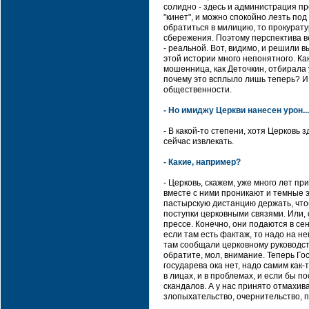
солидно - здесь и администрация пре
"кинет", и можно спокойно лезть под
обратиться в милицию, то прокурату
сбережения. Поэтому перспектива ве
- реальной. Вот, видимо, и решили 
этой истории много непонятного. Ка
мошенница, как Деточкин, отбирала
почему это всплыло лишь теперь? И т
общественности.
- Но имиджу Церкви нанесен урон...
- В какой-то степени, хотя Церковь 
сейчас извлекать.
- Какие, например?
- Церковь, скажем, уже много лет пр
вместе с ними проникают и темные э
пастырскую дистанцию держать, что
поступки церковными связями. Или,
прессе. Конечно, они подаются в се
если там есть фактаж, то надо на н
там сообщали церковному руководст
обратите, мол, внимание. Теперь Го
государева ока нет, надо самим как
в лицах, и в проблемах, и если бы 
скандалов. А у нас принято отмахива
злопыхательство, очернительство, п