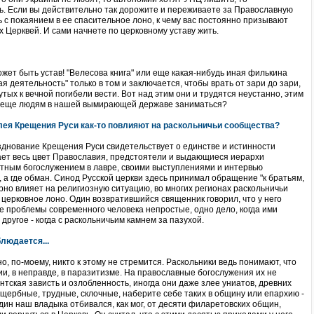
ь. Если вы действительно так дорожите и переживаете за Православную
ь с покаянием в ее спасительное лоно, к чему вас постоянно призывают
 Церквей. И сами начнете по церковному уставу жить.
может быть устав! "Велесова книга" или еще какая-нибудь иная филькина
ая деятельность" только в том и заключается, чтобы врать от зари до зари,
тых к вечной погибели вести. Вот над этим они и трудятся неустанно, этим
бы еще людям в нашей вымирающей державе заниматься?
лея Крещения Руси как-то повлияют на раскольничьи сообщества?
зднование Крещения Руси свидетельствует о единстве и истинности
ет весь цвет Православия, предстоятели и выдающиеся иерархи
тным богослужением в лавре, своими выступлениями и интервью
, а где обман. Синод Русской церкви здесь принимал обращение "к братьям,
рно влияет на религиозную ситуацию, во многих регионах раскольничьи
церковное лоно. Один возвратившийся священник говорил, что у него
е проблемы современного человека непростые, одно дело, когда ими
 другое - когда с раскольничьим камнем за пазухой.
людается...
 но, по-моему, никто к этому не стремится. Раскольники ведь понимают, что
ции, в неправде, в паразитизме. На православные богослужения их не
антская зависть и озлобленность, иногда они даже злее униатов, древних
щербные, трудные, склочные, наберите себе таких в общину или епархию -
один наш владыка отбивался, как мог, от десяти филаретовских общин,