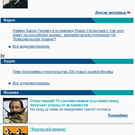
Другие интервью
Видео
Раввин Аарон Гуревич и исламовед Роман Силантьев о том, кого
ловят на российских рынках - ваххабитов или хулиганов (т/к
"Комсомольская правда")
Все видеоматериалы
br
Аудио
Гимн программы строительства 200 новых храмов Москвы
Все аудиоматериалы
Мозаика
Отрастивший 75-сантиметровые усы пакистанец
получает угрозы от исламистов
На уход за ними он ежедневно тратит полчаса
Подробнее
"Разгон гей-парада"