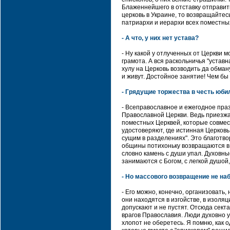
Блаженнейшего в отставку отправит
церковь в Украине, то возвращайтес
патриархи и иерархи всех поместных
- А что, у них нет устава?
- Ну какой у отлученных от Церкви 
грамота. А вся раскольничья "уставн
хулу на Церковь возводить да обману
и живут. Достойное занятие! Чем 
- Грядущие торжества в честь юби
- Всеправославное и ежегодное пра
Православной Церкви. Ведь приезжа
поместных Церквей, которые совмес
удостоверяют, где истинная Церковь
сущим в разделениях". Это благотво
общины потихоньку возвращаются в 
словно камень с души упал. Духовны
занимаются с Богом, с легкой душой,
- Но массового возвращение не наб
- Его можно, конечно, организовать,
они находятся в изгойстве, в изоля
допускают и не пустят. Отсюда сект
врагов Православия. Люди духовно у
хлопот не оберетесь. Я помню, как 