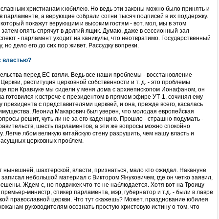
вославным христианам к юбилею. Но ведь эти законы можно было принять и
ь в парламенте, а верующие собрали сотни тысяч подписей в их поддержку.
который покажут верующим и высоким гостям - вот, мол, мы в этом
затем опять спрячут в долгий ящик. Думаю, даже в сессионный зал
успеют - парламент уходит на каникулы, что неотвратимо. Государственный
у, но дело его до сих пор живет. Рассудку вопреки.
 с властью?
тельства перед ЕС взяли. Ведь все наши проблемы - восстановление
еркви, реституция церковной собственности и т. д. - это проблемы
еще при Кравчуке мы сидели у меня дома с архиепископом Ионафаном, он
 готовился к встрече с президентом в прямом эфире УТ-1, сочинял ему
у президента с представителями церквей, и она, прежде всего, касалась
имущества. Леонид Макарович был уверен, что молодая европейская
опросы решит, чуть ли не за его каденцию. Прошло - страшно подумать -
равительств, шесть парламентов, а эти же вопросы можно спокойно
. Легче лбом великую китайскую стену разрушить, чем нашу власть и
насущных церковных проблем.
от нынешней, шахтерской, власти, признаться, мало кто ожидал. Накануне
 записал небольшой материал с Виктором Януковичем, где он четко заявил,
ешены. Ждем-с, но подвижек что-то не наблюдается. Хотя вот на Троицу
 премьер-министр, спикер парламента, мэр, губернатор и т.д. - были в лавре
ской православной церкви. Что тут скажешь? Может, празднование юбилея
жанам-руководителям осознать простую христовую истину о том, что