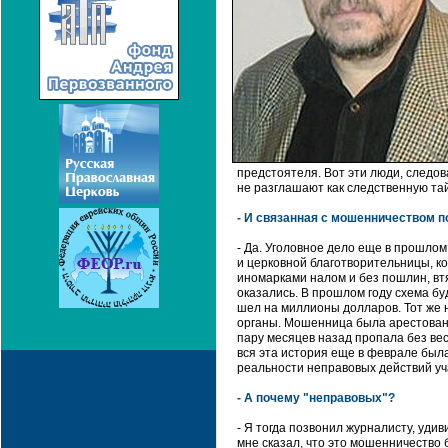
предстоятеля. Вот эти люди, следо
не разглашают как следственную тай
- И связанная с мошенничеством п
- Да. Уголовное дело еще в прошлом
и церковной благотворительницы, к
иномарками налом и без пошлин, втя
оказались. В прошлом году схема бу
шел на миллионы долларов. Тот же
органы. Мошенница была арестована,
пару месяцев назад пропала без вес
вся эта история еще в феврале был
реальности неправовых действий уч
- А почему "неправовых"?
- Я тогда позвонил журналисту, уди
мне сказал, что это мошенничество 