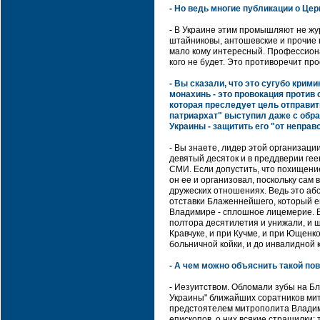
- Но ведь многие публикации о Церк
- В Украине этим промышляют не жу
штайниковы, антошевские и прочие 
мало кому интересный. Профессиона
кого не будет. Это противоречит пр
- Вы сказали, что это сугубо кри
монахинь - это провокация против
которая преследует цель отправи
патриархат" выступил даже с обр
Украины - защитить его "от непра
- Вы знаете, лидер этой организац
девятый десяток и в преддверии гее
СМИ. Если допустить, что похищение
он ее и организовал, поскольку сам
дружеских отношениях. Ведь это аб
отставки Блаженнейшего, который е
Владимире - сплошное лицемерие. 
полтора десятилетия и унижали, и 
Кравчуке, и при Кучме, и при Ющенко,
больничной койки, и до инвалидной к
- А чем можно объяснить такой по
- Иезуитством. Обломали зубы на Б
Украины" ближайших соратников мит
предстоятелем митрополита Владим
епископов, о них всякие страшилки: