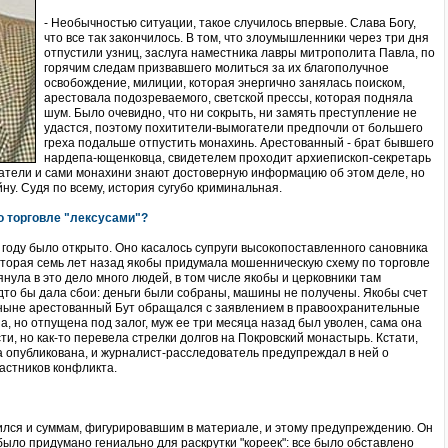
- Необычностью ситуации, такое случилось впервые. Слава Богу,
что все так закончилось. В том, что злоумышленники через три дня
отпустили узниц, заслуга наместника лавры митрополита Павла, по
горячим следам призвавшего молиться за их благополучное
освобождение, милиции, которая энергично занялась поиском,
арестовала подозреваемого, светской прессы, которая подняла
шум. Было очевидно, что ни сокрыть, ни замять преступление не
удастся, поэтому похитители-вымогатели предпочли от большего
греха подальше отпустить монахинь. Арестованный - брат бывшего
нардепа-ющенковца, свидетелем проходит архиепископ-секретарь
ватели и сами монахини знают достоверную информацию об этом деле, но
ну. Судя по всему, история сугубо криминальная.
о торговле "лексусами"?
 году было открыто. Оно касалось супруги высокопоставленного сановника
оторая семь лет назад якобы придумала мошенническую схему по торговле
нула в это дело много людей, в том числе якобы и церковники там
дто бы дала сбои: деньги были собраны, машины не получены. Якобы счет
 ныне арестованный Бут обращался с заявлением в правоохранительные
 но отпущена под залог, муж ее три месяца назад был уволен, сама она
ти, но как-то перевела стрелки долгов на Покровский монастырь. Кстати,
а опубликована, и журналист-расследователь предупреждал в ней о
астников конфликта.
вился и суммам, фигурировавшим в материале, и этому предупреждению. Он
было придумано гениально для раскрутки "кореек": все было обставлено