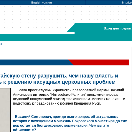
English version
Interfa
Вход для подпис
ью
айскую стену разрушить, чем нашу власть и
ь к решению насущных церковных проблем
Глава пресс-службы Украинской православной церкви Василий
Анисимов в интервью "Интерфакс-Религия" прокомментировал
недавний нашумевший эпизод с похищением киевских монахинь и
подготовку к празднованию юбилея Крещения Руси.
- Василий Семенович, прежде всего вопрос об актуальном:
история с похищением монахинь Покровского монастыря до сих
пор остается без церковного комментария. Чем вы это
объясняете?