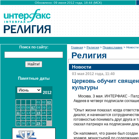
Обновлено: 09 июня 2012 года, 16:44 (МСК)
Поиск по сайту:
Главная
>
Религия
>
Православие
> Новости
Религия
Новости
03 мая 2012 года, 11:40
Памятные даты
Церковь обучит священ
культуры
2012
Москва. 3 мая. ИНТЕРФАКС - Патр
Авдеев в четверг подписали соглаше
01
02
03
04
05
06
07
08
09
10
"Опыт жизни показал: когда ответст
11
12
13
14
15
16
17
диалог, и начинается сотрудничеств
18
19
20
21
22
23
24
готовностью понимать друг друга и 
25
26
27
28
29
30
сказал патриарх на подписании док
Он напомнил, что ранее был создан 
храмов, монастырей по содержанию