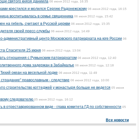
мощи святого князя Даниила
06 июня 2012 года, 16:35
играми крестился и молился Сергию Радонежскому
06 июня 2012 года, 16:15
ница воспитывалась в семье священника
06 июня 2012 года, 15:42
н на гибель, считают в Русской церкви
06 июня 2012 года, 15:35
одителя своей пресс-службы
06 июня 2012 года, 14:49
о-административный центр Московского патриархата на юге России
06
иста Спасителя 25 июня
06 июня 2012 года, 13:04
вать отношения с Румынским патриархатом
06 июня 2012 года, 12:40
олитвенного дома задержан в Забайкалье
06 июня 2012 года, 12:18
Тихий океан на весельной лодке
06 июня 2012 года, 11:49
е страдание" православным - следствие
06 июня 2012 года, 10:00
 что строительство коттеджей у монастыря больше не ведется
05 июня
новому следователю
05 июня 2012 года, 16:12
ь в отреставрированном виде - глава комитета ГД по собственности
05
Все новости