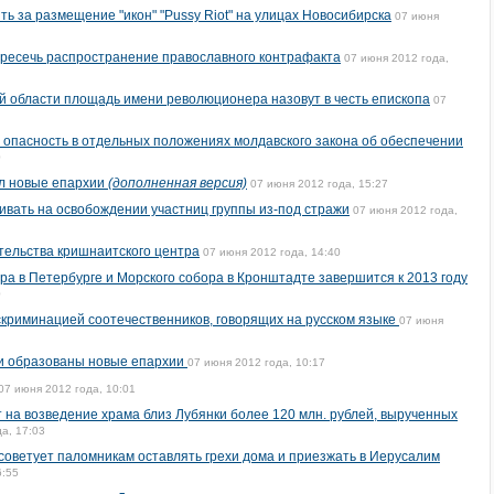
ть за размещение "икон" "Pussy Riot" на улицах Новосибирска
07 июня
пресечь распространение православного контрафакта
07 июня 2012 года,
й области площадь имени революционера назовут в честь епископа
07
ю опасность в отдельных положениях молдавского закона об обеспечении
0
ал новые епархии
(дополненная версия)
07 июня 2012 года, 15:27
аивать на освобождении участниц группы из-под стражи
07 июня 2012 года,
тельства кришнаитского центра
07 июня 2012 года, 14:40
ра в Петербурге и Морского собора в Кронштадте завершится к 2013 году
0
криминацией соотечественников, говорящих на русском языке
07 июня
ти образованы новые епархии
07 июня 2012 года, 10:17
07 июня 2012 года, 10:01
 на возведение храма близ Лубянки более 120 млн. рублей, вырученных
а, 17:03
 советует паломникам оставлять грехи дома и приезжать в Иерусалим
6:55