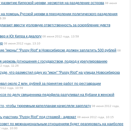
 развитию Кипрской церкви, несмотря на разделение острова
08 июня
 на помощь Русской церкви в преодолении политического разделения
6:39
лагают ввести уголовную ответственность за оскорбление чувств
ер и Юг Кипра к диалогу
08 июня 2012 года, 13:59
пр
08 июня 2012 года, 13:10
е "иконы" "Pussy Riot" в Новосибирске должен заплатить 500 рублей
08
 церковь (отношения с государством, подход к урегулированию
2 года, 11:26
уде, что разместил одну из "икон" "Pussy Riot" на улицах Новосибирска
ал около 2 млн. рублей за принятие работ по реставрации
2012 года, 10:59
ссе по делу священника-педофила разгуливал на Кубани в женской
 то, чтобы тюремным капелланам начисляли зарплату
08 июня 2012 года,
участниц "Pussy Riot" под стражей - адвокат
08 июня 2012 года, 10:15
о совет по межнациональным отношениям будет реагировать на наиболее
 года, 10:00