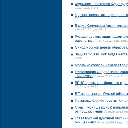
Художника Лоскутова будут суди
2012 года, 17:43
Церковь призывает архиереев 
17:25
В селе Холмогоры Архангельско
июня 2012 года, 16:41
Русская церковь видит духовну
равенства
07 июня 2012 года, 15:5
Синод Русской церкви образов
Защита "Pussy Riot" будет наст
15:08
Москвичи сорвали начало строи
Реставрация Федоровского собо
- Минкульт
07 июня 2012 года, 11:3
ВРНС призывает бороться с дис
2012 года, 10:30
В Татарстане и в Омской облас
Патриарх Кирилл посетит Кипр
Отец Тихон (Шевкунов) направит
от продажи книги
06 июня 2012 год
Глава Русской духовной миссии
очищенными
06 июня 2012 года, 1