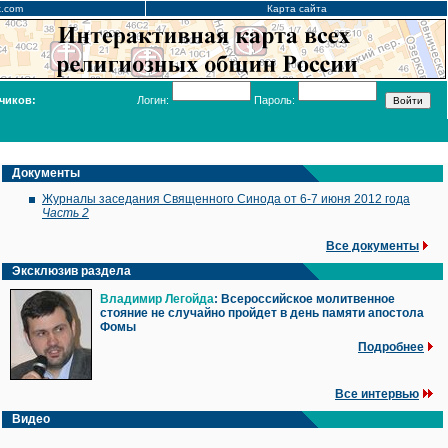
x.com
Карта сайта
чиков:
Логин:
Пароль:
Документы
Журналы заседания Священного Синода от 6-7 июня 2012 года
Часть 2
Все документы
Эксклюзив раздела
Владимир Легойда
: Всероссийское молитвенное
стояние не случайно пройдет в день памяти апостола
Фомы
Подробнее
Все интервью
Видео