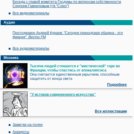
Беседа с главой комитета Госдумы по вопросам собственности
Сергеем Гавриловым (т/к "Союз")
Все видеоматериалы
Аудио
Протодиакон Андрей Кураев: "Сегодня приходская община - это
фикция".
Вести FM
Все аудиоматериалы
Мозаика
Тысячи людей стекаются к "мистической" горе во
Франции, чтобы спастись от апокалипсиса
Она считается единственным укрытием, способным
защитить от конца света
Подробнее
"У истоков современного искусства"
Все иллюстрации
Заметки на полях
Анекдоты