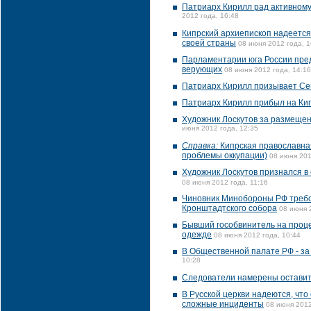
Патриарх Кирилл рад активному
2012 года, 16:48
Кипрский архиепископ надеется
своей страны
08 июня 2012 года, 1
Парламентарии юга России пред
верующих
08 июня 2012 года, 14:16
Патриарх Кирилл призывает Сев
Патриарх Кирилл прибыл на Ки
Художник Лоскутов за размещени
июня 2012 года, 12:35
Справка:
Кипрская православная
проблемы оккупации)
08 июня 201
Художник Лоскутов признался в с
08 июня 2012 года, 11:16
Чиновник Минобороны РФ требов
Кронштадтского собора
08 июня 
Бывший гособвинитель на проце
одежде
08 июня 2012 года, 10:44
В Общественной палате РФ - за
10:28
Следователи намерены оставить 
В Русской церкви надеются, чт
сложные инциденты
08 июня 2012