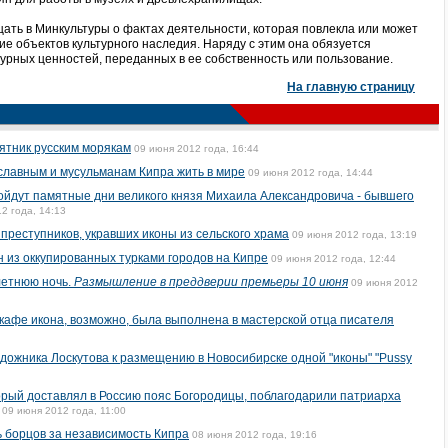
щать в Минкультуры о фактах деятельности, которая повлекла или может
е объектов культурного наследия. Наряду с этим она обязуется
турных ценностей, переданных в ее собственность или пользование.
На главную страницу
ятник русским морякам
09 июня 2012 года, 16:44
славным и мусульманам Кипра жить в мире
09 июня 2012 года, 14:44
ойдут памятные дни великого князя Михаила Александровича - бывшего
2 года, 14:13
преступников, укравших иконы из сельского храма
09 июня 2012 года, 13:19
 из оккупированных турками городов на Кипре
09 июня 2012 года, 12:44
летнюю ночь.
Размышление в преддверии премьеры 10 июня
09 июня 2012
кафе икона, возможно, была выполнена в мастерской отца писателя
удожника Лоскутова к размещению в Новосибирске одной "иконы" "Pussy
орый доставлял в Россию пояс Богородицы, поблагодарили патриарха
09 июня 2012 года, 11:00
 борцов за независимость Кипра
08 июня 2012 года, 19:16