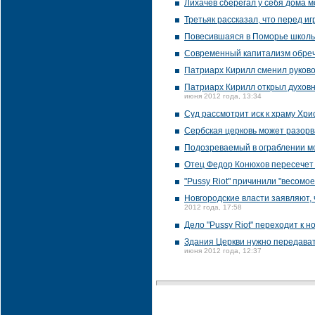
Лихачев сберегал у себя дома 
Третьяк рассказал, что перед 
Повесившаяся в Поморье школь
Современный капитализм обрече
Патриарх Кирилл сменил руков
Патриарх Кирилл открыл духовн
июня 2012 года, 13:34
Суд рассмотрит иск к храму Хр
Сербская церковь может разор
Подозреваемый в ограблении м
Отец Федор Конюхов пересечет 
"Pussy Riot" причинили "весомо
Новгородские власти заявляют,
2012 года, 17:58
Дело "Pussy Riot" переходит к 
Здания Церкви нужно передават
июня 2012 года, 12:37