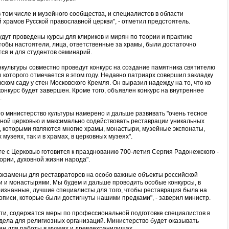
 том числе и музейного сообщества, и специалистов в области
 храмов Русской православной церкви", - отметил предстоятель.
дут проведены курсы для клириков и мирян по теории и практике
тобы настоятели, лица, ответственные за храмы, были достаточно
тся и для студентов семинарий.
нкультуры совместно проведут конкурс на создание памятника святителю
ы которого отмечается в этом году. Недавно патриарх совершил закладку
ком саду у стен Московского Кремля. Он выразил надежду на то, что ко
конкурс будет завершен. Кроме того, объявлен конкурс на внутреннее
.
то министерство культуры намерено и дальше развивать "очень тесное
вной церковью и максимально содействовать реставрации уникальных
, которыми являются многие храмы, монастыри, музейные экспонаты,
музеях, так и в храмах, в церковных музеях".
е с Церковью готовится к празднованию 700-летия Сергия Радонежского -
ории, духовной жизни народа".
экзамены для реставраторов на особо важные объекты российской
и и монастырями. Мы будем и дальше проводить особые конкурсы, в
признанные, лучшие специалисты для того, чтобы реставрация была на
описи, которые были достигнуты нашими предками", - заверил министр.
сти, содержатся меры по профессиональной подготовке специалистов в
 дела для религиозных организаций. Министерство будет оказывать
рян для работы в музеях и древлехранилищах.