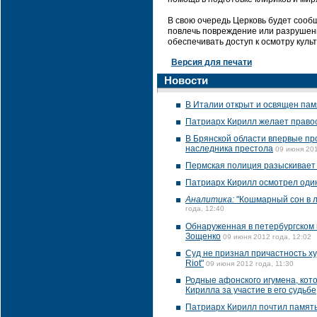
В свою очередь Церковь будет сооб
повлечь повреждение или разрушени
обеспечивать доступ к осмотру куль
Версия для печати
Новости
В Италии открыт и освящен пам
Патриарх Кирилл желает право
В Брянской области впервые пр
наследника престола
09 июня 201
Пермская полиция разыскивает 
Патриарх Кирилл осмотрел один
Аналитика:
"Кошмарный сон в 
года, 12:40
Обнаруженная в петербургском 
Зощенко
09 июня 2012 года, 12:02
Суд не признал причастность х
Riot"
09 июня 2012 года, 11:30
Родные афонского игумена, кот
Кирилла за участие в его судьбе
Патриарх Кирилл почтил память