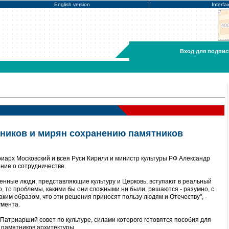
English version
Interfa
Вход для подпис
ников и мирян сохранению памятников
иарх Московский и всея Руси Кирилл и министр культуры РФ Александр
ние о сотрудничестве.
венные люди, представляющие культуру и Церковь, вступают в реальный
о, то проблемы, какими бы они сложными ни были, решаются - разумно, с
таким образом, что эти решения приносят пользу людям и Отечеству", -
умента.
Патриарший совет по культуре, силами которого готовятся пособия для
 памятников архитектуры.