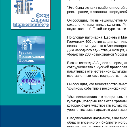
"Это была одна из озабоченностей в
реставрации, связанная с передачей
Он сообщил, что нынешним летом бу
сохранения памятников культуры, "ч
подготовлены". Такой же курс готови
По словам патриарха, Церковь и Ми
Гермогену, 400-летие со дня кончин
основания монумента в Александровс
Дню народного единства, 4 ноября, 
убранство 200 новых храмов Москвы
В свою очередь А.Авдеев заверил, ч
сотрудничество с Русской правосла
памятников отечественной культуры
выставленные как в государственных 
Он сообщил, что министерство вмест
"крупному событию в российской ист
"Мы восстанавливаем специальные 
культуры, которые являются храмам
которых будут участвовать только 
уровне тех высот архитектуры и жив
В подписанном документе, в частно
области музейного и библиотечного
помощь в подготовке клириков и ми