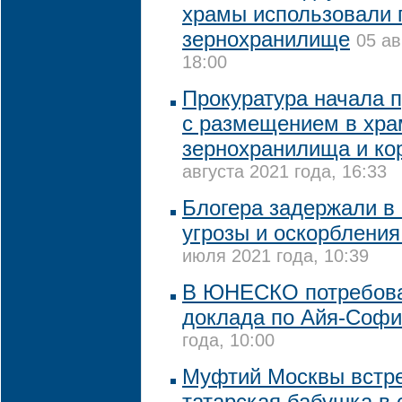
храмы использовали 
зернохранилище
05 ав
18:00
Прокуратура начала п
с размещением в хра
зернохранилища и ко
августа 2021 года, 16:33
Блогера задержали в 
угрозы и оскорблени
июля 2021 года, 10:39
В ЮНЕСКО потребова
доклада по Айя-Соф
года, 10:00
Муфтий Москвы встре
татарская бабушка в 