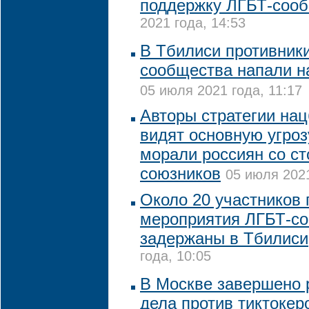
поддержку ЛГБТ-соо
2021 года, 14:53
В Тбилиси противник
сообщества напали н
05 июля 2021 года, 11:17
Авторы стратегии на
видят основную угро
морали россиян со с
союзников
05 июля 2021
Около 20 участников 
мероприятия ЛГБТ-с
задержаны в Тбилиси
года, 10:05
В Москве завершено 
дела против тиктокер