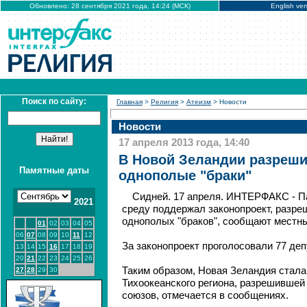
Обновлено: 28 сентября 2021 года, 14:24 (МСК)
English ver
Поиск по сайту:
Главная
>
Религия
>
Атеизм
> Новости
Новости
17 апреля 2013 года, 14:40
В Новой Зеландии разреши
Памятные даты
однополые "браки"
Сидней. 17 апреля. ИНТЕРФАКС - П
2021
среду поддержал законопроект, разр
однополых "браков", сообщают местн
01
02
03
04
05
06
07
08
09
10
11
12
За законопроект проголосовали 77 депу
13
14
15
16
17
18
19
20
21
22
23
24
25
26
Таким образом, Новая Зеландия стала
27
28
29
30
Тихоокеанского региона, разрешивше
союзов, отмечается в сообщениях.