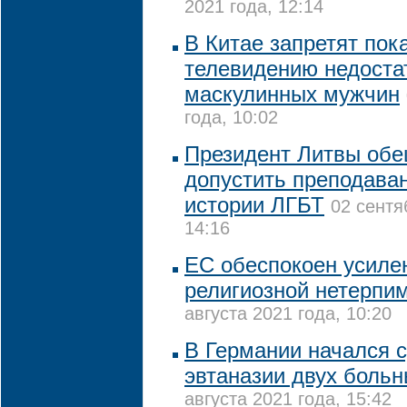
2021 года, 12:14
В Китае запретят пок
телевидению недоста
маскулинных мужчин
года, 10:02
Президент Литвы обе
допустить преподава
истории ЛГБТ
02 сентя
14:16
ЕС обеспокоен усиле
религиозной нетерпи
августа 2021 года, 10:20
В Германии начался 
эвтаназии двух боль
августа 2021 года, 15:42