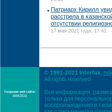
Патриарх Кирилл уви
расстрела в казанско
отсутствии религиозн
17 мая 2021 года, 17:41
© 1991-2021 Interfax,
rel
All rights reserved
Вся информация, размещ
Создание web сайта:
www.5d.ru
только для персонально
воспроизведению и / ил
как с письменного разр