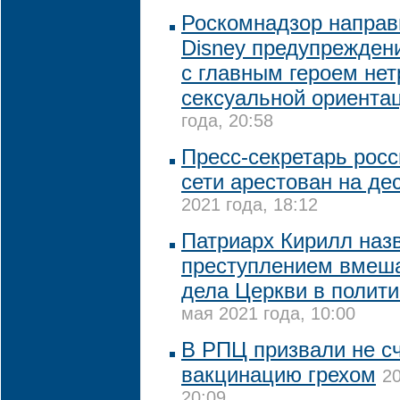
Роскомнадзор направ
Disney предупрежден
с главным героем не
сексуальной ориента
года, 20:58
Пресс-секретарь росс
сети арестован на де
2021 года, 18:12
Патриарх Кирилл наз
преступлением вмеша
дела Церкви в полити
мая 2021 года, 10:00
В РПЦ призвали не с
вакцинацию грехом
20
20:09