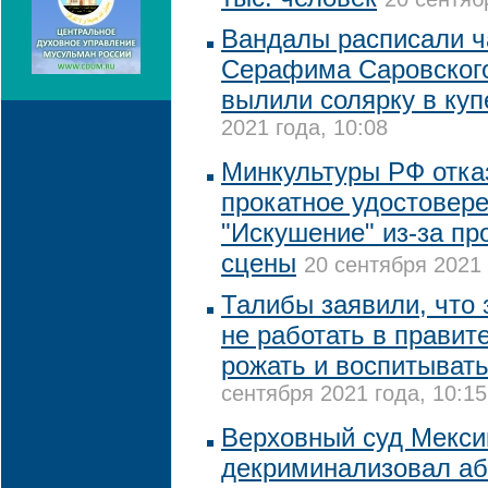
Вандалы расписали 
Серафима Саровского
вылили солярку в куп
2021 года, 10:08
Минкультуры РФ отка
прокатное удостовер
"Искушение" из-за п
сцены
20 сентября 2021 
Талибы заявили, что 
не работать в правите
рожать и воспитывать
сентября 2021 года, 10:15
Верховный суд Мекси
декриминализовал а