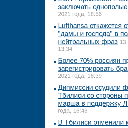
заключать однополые
2021 года, 18:56
Lufthansa откажется 
"дамы и господа" в п
нейтральных фраз
13
13:34
Более 70% россиян п
зарегистрировать бра
2021 года, 16:39
Дипмиссии осудили ф
Тбилиси со стороны 
марша в поддержку 
года, 16:43
В Тбилиси отменили 