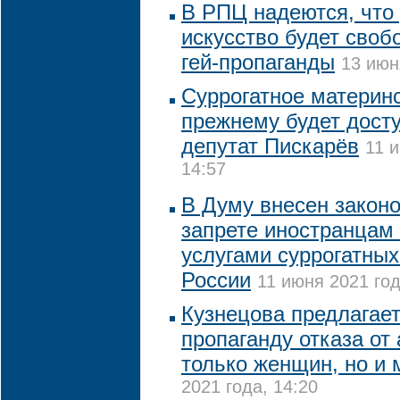
В РПЦ надеются, что
искусство будет своб
гей-пропаганды
13 июн
Суррогатное материнс
прежнему будет досту
депутат Пискарёв
11 
14:57
В Думу внесен законо
запрете иностранцам
услугами суррогатных
России
11 июня 2021 год
Кузнецова предлагает
пропаганду отказа от
только женщин, но и
2021 года, 14:20