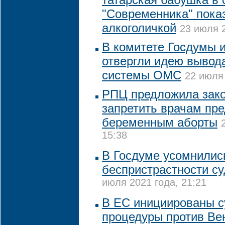
"Современника" пока
алкоголичкой
23 июля 2
В комитете Госдумы 
отвергли идею вывода
системы ОМС
22 июля 
РПЦ предложила зак
запретить врачам пре
беременным аборты
15:38
В Госдуме усомнилис
беспристрастности с
июля 2021 года, 21:21
В ЕС инициированы 
процедуры против Ве