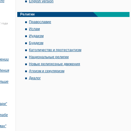
 по
English version
Религии
Православие
2 года
Ислам
Иудаизм
Буддизм
Католичество и протестантизм
Национальные религии
шении
Новые религиозные движения
дения
Атеизм и секуляризм
Диалог
ольше
ари"
штабе
ман"