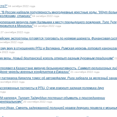
сто?"
04 октября 2022 года
 России набрали популярность многодневные крестные ходы.
"Идут боль
 колясками, старики"
04 октября 2022 года
перация вернула ламу Калмыкии к месту предыдущего рождения.
Тэло Тулк
держится в Монголии"
04 октября 2022 года
27 сентября 2022 года
йские экспортеры готовятся торговать по нормам шариата.
Финансовая сис
ентября 2022 года
ому веку в отношениях РПЦ и Ватикана.
Римская церковь готовит канониз
я 2022 года
ик веры.
Новый британский король открыт разным духовным традициям"
2
 проявил в Казахстане мирную безынициативность.
Саммит религиозных ли
 фоне череды военных конфликтов в Евразии"
21 сентября 2022 года
у патриарха Кирилла томос об автокефалии.
Рига забрала за железный зана
сентября 2022 года
ассерженные патриоты в РПЦ.
О чем говорит заочная полемика двух
 года
УМ наперед.
Талгат Таджуддин поспешил объявить о присоединении
центральному"
20 сентября 2022 года
нул Иран.
Смерть задержанной полицией нравов девушки привела к мощны
а