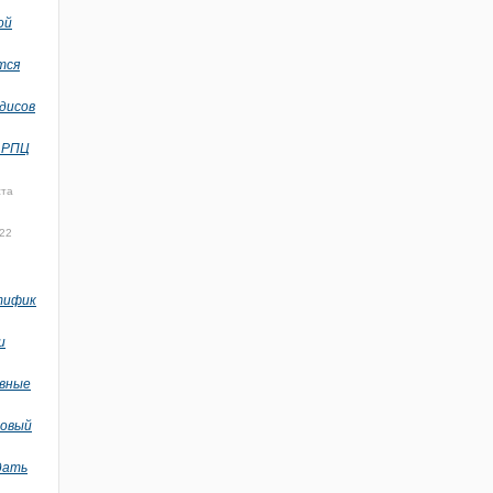
ой
тся
дисов
и РПЦ
ста
22
тифик
и
вные
новый
дать