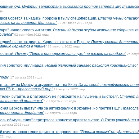
рашный суд.
Муфтий Татарстана высказался против запрета мусульманск
да
ов борется за хадисы пророка в тылу спецоперации.
Власти Чечни опасаю
оссию из-за решения Минюста"
02 сентября 2022 года
ари" нашел своего читателя.
Рамзан Кадыров осудил включение сборника ха
риалов"
02 сентября 2022 года
дний шанс патриарха Кирилла выехать в Европу.
Почему состав делегаци
рманию держится в тайне"
29 августа 2022 года
вестный.
Почему "Лето в пионерском галстуке" не изъяли из продажи"
25 авгу
ия золотого миллиарда.
Новый железный занавес расколол христианство"
подь"
17 августа 2022 года
 ставку на Москву, а экуменисты – на Киев.
Из-за своей настойчивости пон
ава ПЦУ – православный мир"
17 августа 2022 года
телей ругайте, а к патриарху не подходите на пушечный выстрел".
Станет л
ристианской политики"
17 августа 2022 года
ая церковь выступила за автокефалию в Украине, но против ПЦУ.
Правосла
митрополита Епифания"
12 августа 2022 года
вь объединения" перетрясла японское правительство.
В Токио утвердили 
1 августа 2022 года
 очистил свою территорию от террористов.
"Воинам ислама" не удалось соз
022 года