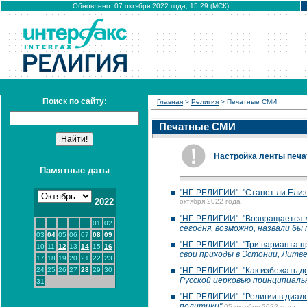
Обновлено: 07 октября 2022 года, 15:29 (МСК)
Поиск по сайту:
Главная
>
Религия
> Печатные СМИ
Печатные СМИ
Настройка ленты печа
Памятные даты
"НГ-РЕЛИГИИ": "Станет ли Елиза
2022
октября 2022 года
"НГ-РЕЛИГИИ": "Возвращается 
01
02
сегодня, возможно, назвали бы
03
04
05
06
07
08
09
"НГ-РЕЛИГИИ": "Три варианта п
10
11
12
13
14
15
16
свои приходы в Эстонии, Литве
17
18
19
20
21
22
23
24
25
26
27
28
29
30
"НГ-РЕЛИГИИ": "Как избежать д
Русской церковью принципиаль
31
"НГ-РЕЛИГИИ": "Религии в диало
политики"
05 октября 2022 года