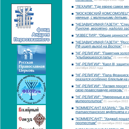
"ЛЕХАИМ": "Где еврею самое ме
"МОСКОВСКИЙ КОМСОМОЛЕЦ": "В
увечные, с маленькими детьми,
"НЕЗАВИСИМАЯ ГАЗЕТА": "Спецо
Ринпоче, вероятно, надолго за
"ИЗВЕСТИЯ": "Общие ценности"
"НЕЗАВИСИМАЯ ГАЗЕТА": "Росси
РФ ищет выход на Восток"
23 с
"НГ-РЕЛИГИИ": "Памятник золот
"улыбающегося папы"
21 сентябр
"НГ-РЕЛИГИИ": "Карл III, защитн
сентября 2022 года
"НГ-РЕЛИГИИ": "Папа Франциск
оказался особенно блеклым на
"НГ-РЕЛИГИИ": "Латвия просит 
свою православную церковь"
21 
"НГ-РЕЛИГИИ": "Умеренные и р
митрополитов"
21 сентября 2022
"КОММЕРСАНТ-КАЗАНЬ": "За Д
татарстанского муфтията к 
"КОММЕРСАНТ": "Хиджаб пошат
протестам"
19 сентября 2022 год