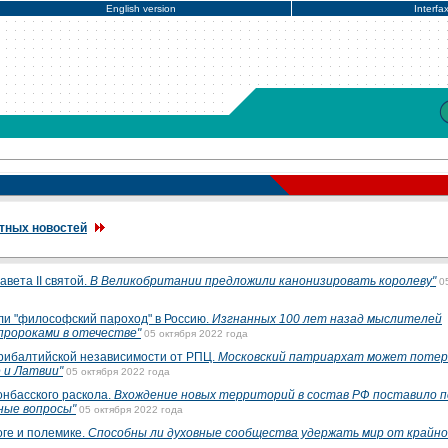
English version
Interfa
тных новостей
вета II святой.
В Великобритании предложили канонизировать королеву"
0
ли "философский пароход" в Россию.
Изгнанных 100 лет назад мыслителей
 пророками в отечестве"
05 октября 2022 года
рибалтийской независимости от РПЦ.
Московский патриархат может поте
 и Латвии"
05 октября 2022 года
онбасского раскола.
Вхождение новых территорий в состав РФ поставило 
ные вопросы"
05 октября 2022 года
ге и полемике.
Способны ли духовные сообщества удержать мир от крайн