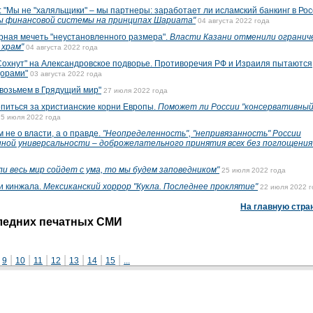
 не "халяльщики" – мы партнеры: заработает ли исламский банкинг в Рос
сы финансовой системы на принципах Шариата"
04 августа 2022 года
ая мечеть "неустановленного размера".
Власти Казани отменили огранич
 храм"
04 августа 2022 года
охнут" на Александровское подворье. Противоречия РФ и Израиля пытаются
дорами"
03 августа 2022 года
 возьмем в Грядущий мир"
27 июля 2022 года
иться за христианские корни Европы.
Поможет ли России "консервативны
25 июля 2022 года
 не о власти, а о правде.
"Неопределенность", "непривязанность" России
нной универсальности – доброжелательного принятия всех без поглощения 
ли весь мир сойдет с ума, то мы будем заповедником"
25 июля 2022 года
и кинжала.
Мексиканский хоррор "Кукла. Последнее проклятие"
22 июля 2022 г
На главную стра
следних печатных СМИ
|
|
|
|
|
|
|
|
9
10
11
12
13
14
15
...