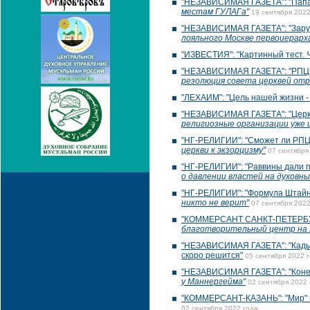
"НЕЗАВИСИМАЯ ГАЗЕТА": "Папа 
местам ГУЛАГа"
19 сентября 2022
"НЕЗАВИСИМАЯ ГАЗЕТА": "Заруб
лояльного Москве первоиерарх
"ИЗВЕСТИЯ": "Картинный тест.
"НЕЗАВИСИМАЯ ГАЗЕТА": "РПЦ в
резолюция совета церквей от
"ЛЕХАИМ": "Цель нашей жизни -
"НЕЗАВИСИМАЯ ГАЗЕТА": "Церко
религиозные организации уже 
"НГ-РЕЛИГИИ": "Сможет ли РПЦ 
церкви к экзорцизму"
07 сентября
"НГ-РЕЛИГИИ": "Раввины дали п
о давлении властей на духовны
"НГ-РЕЛИГИИ": "Формула Штайн
никто не верит"
07 сентября 2022
"КОММЕРСАНТ САНКТ-ПЕТЕРБУРГ
благотворительный центр на 
"НЕЗАВИСИМАЯ ГАЗЕТА": "Кадыро
скоро решится"
05 сентября 2022 
"НЕЗАВИСИМАЯ ГАЗЕТА": "Конев
у Маннергейма"
02 сентября 2022 
"КОММЕРСАНТ-КАЗАНЬ": "Мир" 
02 сентября 2022 года