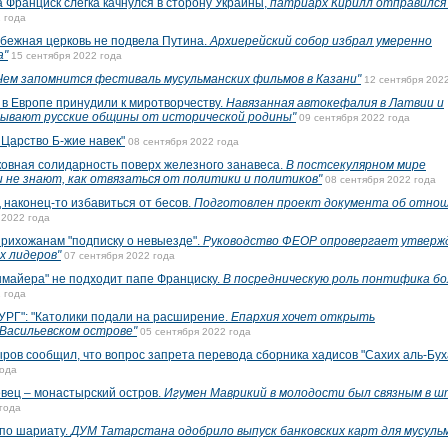
Франциск слегка качнулся в сторону Украины,
патриарх Кирилл отправился
 года
ежная церковь не подвела Путина.
Архиерейский собор избрал умеренно
а"
15 сентября 2022 года
Чем запомнится фестиваль мусульманских фильмов в Казани"
12 сентября 202
 Европе принудили к миротворчеству.
Навязанная автокефалия в Латвии и
рывают русские общины от исторической родины"
09 сентября 2022 года
 Царство Б-жие навек"
08 сентября 2022 года
вная солидарность поверх железного занавеса.
В постсекулярном мире
и не знают, как отвязаться от политики и политиков"
08 сентября 2022 года
наконец-то избавиться от бесов.
Подготовлен проект документа об отно
 2022 года
рихожанам "подписку о невыезде".
Руководство ФЕОР опровергает утверж
х лидеров"
07 сентября 2022 года
майера" не подходит папе Франциску.
В посредническую роль понтифика б
 года
": "Католики подали на расширение.
Епархия хочет открыть
Васильевском острове"
05 сентября 2022 года
в сообщил, что вопрос запрета перевода сборника хадисов "Сахих аль-Бух
года
ец – монастырский остров.
Игумен Маврикий в молодости был связным в 
года
по шариату.
ДУМ Татарстана одобрило выпуск банковских карт для мусуль