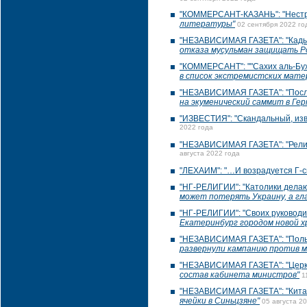
"КОММЕРСАНТ-КАЗАНЬ": "Нест
литературы"
02 сентября 2022 го
"НЕЗАВИСИМАЯ ГАЗЕТА": "Кадыр
отказа мусульман защищать Р
"КОММЕРСАНТ": ""Сахих аль-Бух
в список экстремистских мате
"НЕЗАВИСИМАЯ ГАЗЕТА": "После
на экуменический саммит в Ге
"ИЗВЕСТИЯ": "Скандальный, из
2022 года
"НЕЗАВИСИМАЯ ГАЗЕТА": "Религ
августа 2022 года
"ЛЕХАИМ": "…И возрадуется Г-с
"НГ-РЕЛИГИИ": "Католики делают
может потерять Украину, а гл
"НГ-РЕЛИГИИ": "Своих руководи
Екатеринбург городом новой х
"НЕЗАВИСИМАЯ ГАЗЕТА": "Польск
развернули кампанию против 
"НЕЗАВИСИМАЯ ГАЗЕТА": "Церко
состав кабинета министров"
1
"НЕЗАВИСИМАЯ ГАЗЕТА": "Китай
ячейки в Синьцзяне"
05 августа 2