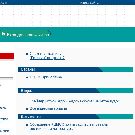
x.com
Карта сайта
Вход
для подписчиков
Сделать страницу
"Религия" стартовой
Страны
СНГ и Прибалтика
5
Видео
Трейлер м/ф о Сергии Радонежском "Забытое чудо"
рять
Все видеоматериалы
Документы
перед
Обращение КЦМСК по ситуации с запретами
религиозной литературы
остей