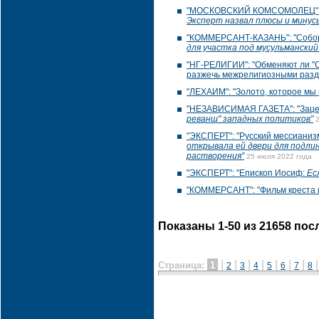
"МОСКОВСКИЙ КОМСОМОЛЕЦ": "Мы
Эксперт назвал плюсы и мину
"КОММЕРСАНТ-КАЗАНЬ": "Соборн
для участка под мусульманский
"НГ-РЕЛИГИИ": "Обменяют ли "С
разжечь межрелигиозными раз
"ЛЕХАИМ": "Золото, которое мы
"НЕЗАВИСИМАЯ ГАЗЕТА": "Зацеп
реванш" западных политиков"
"ЭКСПЕРТ": "Русский мессианизм
открывала ей двери для подли
растворения"
25 июля 2022 года
"ЭКСПЕРТ": "Епископ Иосиф:
Ес
"КОММЕРСАНТ": "Фильм креста 
Показаны 1-50 из 21658 по
|
|
|
|
|
|
|
Страница:
1
2
3
4
5
6
7
8