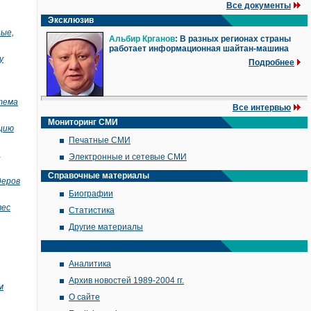
Все документы
Эксклюзив
ные,
Альбир Крганов
: В разных регионах страны
работает информационная шайтан-машина
у
Подробнее
тема
Все интервью
Мониторинг СМИ
ацию
Печатные СМИ
1
Электронные и сетевые СМИ
Справочные материалы
деров
Биографии
вес
Статистика
Другие материалы
Аналитика
Архив новостей 1989-2004 гг.
м
О сайте