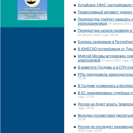
Алтайское УФАС оштрафовало G
Православный активист ударил 
Прокуратура требует наказать ч
зернохранилище
05 августа 2021 
Прокуратура начала проверку в
04 августа 2021 года, 16:33
Блогера задержали в Петербург
В ЮНЕСКО потребовали от Турц
Муфтий Москвы встревожен тем,
алкоголичкой
23 июля 2021 года, 1
В комитете Госдумы и в СПЧ от
РПЦ предложила законодательн
15:38
В Госдуме усомнились в беспри
В ЕС инициированы судебные п
года, 17:03
Россия не будет искать "компр
года, 15:33
Володин посоветовал уволиться
10:00
Россия не последует рекоменда
2021 года, 19:00