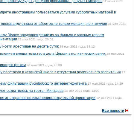
по-прежнему будет доступно россиянам - депутат Пискарёв
11 июня 2021
запрете иностранцам пользоваться услугами суррогатных матерей в
 пропаганду отказа от абортов не только женщин, но и мужчин
31 мая 2021
алу Disney предупреждение из-за фильма с главным героем
риентации
28 мая 2021 года, 20:58
Т-сети арестован на десять суток
28 мая 2021 года, 18:12
плением вмешательство в дела Церкви в политических целях
25 мая 2021
цинацию грехом
20 мая 2021 года, 20:09
у расстрела в казанской школе в отсутствии религиозного воспитания
17
тему фильтрации русофобского интернет-контента
17 мая 2021 года, 14:29
 лет сократилось на треть - Минздрав
14 мая 2021 года, 14:29
ретить терапию по изменению сексуальной ориентации
12 мая 2021 года,
Все новости