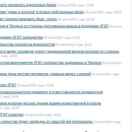
ить заключать однополые браки
13 июля 2021 года, 18:56
твия "дамы и господа" в пользу нейтральных фраз
13 июля 2021 года, 13:34
т зарегистрировать брак - опрос
08 июля 2021 года, 16:39
ия в Тбилиси со стороны противников марша в поддержку ЛГБТ
05 июля
ддержку ЛГБТ-сообщества
05 июля 2021 года, 14:53
бщества напали на журналистов
05 июля 2021 года, 11:17
сти видят основную угрозу традиционной морали россиян со стороны
 года, 10:00
против мероприятия ЛГБТ-сообщества задержаны в Тбилиси
02 июля 2021
ние дела против тиктокеров, снявших видео с иконой
29 июня 2021 года,
флаг ЛГБТ
22 июня 2021 года, 10:08
е правоохранители привлекут к ответственности поджигателя
1 года, 10:00
ила епархии четыре здания взамен единственной в городе
1 года, 18:26
ЛГБТ в школах
15 июня 2021 года, 19:32
 искусство будет свободно от скрытой гей-пропаганды
13 июня 2021 года,