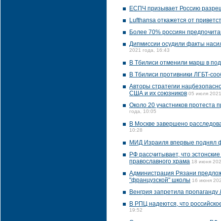
ЕСПЧ призывает Россию разреш
Lufthansa откажется от приветс
Более 70% россиян предпочитаю
Дипмиссии осудили факты насил
2021 года, 16:43
В Тбилиси отменили марш в по
В Тбилиси противники ЛГБТ-соо
Авторы стратегии нацбезопасно
США и их союзников
05 июля 2021
Около 20 участников протеста 
года, 10:05
В Москве завершено расследова
10:28
МИД Израиля впервые поднял 
РФ рассчитывает, что эстонски
православного храма
18 июня 202
Администрация Рязани предлож
"французской" школы
16 июня 202
Венгрия запретила пропаганду 
В РПЦ надеются, что российское
19:52