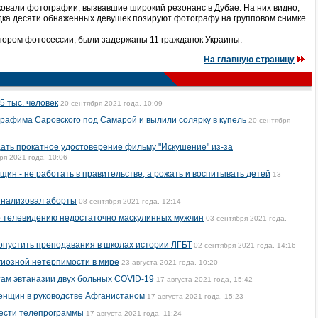
ковали фотографии, вызвавшие широкий резонанс в Дубае. На них видно,
ядка десяти обнаженных девушек позируют фотографу на групповом снимке.
тором фотосессии, были задержаны 11 гражданок Украины.
На главную страницу
5 тыс. человек
20 сентября 2021 года, 10:09
рафима Саровского под Самарой и вылили солярку в купель
20 сентября
ать прокатное удостоверение фильму "Искушение" из-за
ря 2021 года, 10:06
щин - не работать в правительстве, а рожать и воспитывать детей
13
инализовал аборты
08 сентября 2021 года, 12:14
о телевидению недостаточно маскулинных мужчин
03 сентября 2021 года,
опустить преподавания в школах истории ЛГБТ
02 сентября 2021 года, 14:16
гиозной нетерпимости в мире
23 августа 2021 года, 10:20
там эвтаназии двух больных COVID-19
17 августа 2021 года, 15:42
енщин в руководстве Афганистаном
17 августа 2021 года, 15:23
ести телепрограммы
17 августа 2021 года, 11:24