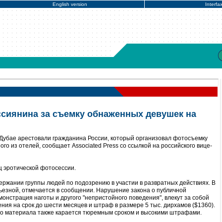
English version
Interfa
ссиянина за съемку обнаженных девушек на
 Дубае арестовали гражданина России, который организовал фотосъемку
о из отелей, сообщает Associated Press со ссылкой на российского вице-
ц эротической фотосессии.
ержании группы людей по подозрению в участии в развратных действиях. В
рьезной, отмечается в сообщении. Нарушение закона о публичной
монстрация наготы и другого "непристойного поведения", влекут за собой
ния на срок до шести месяцев и штраф в размере 5 тыс. дирхамов ($1360).
о материала также карается тюремным сроком и высокими штрафами.