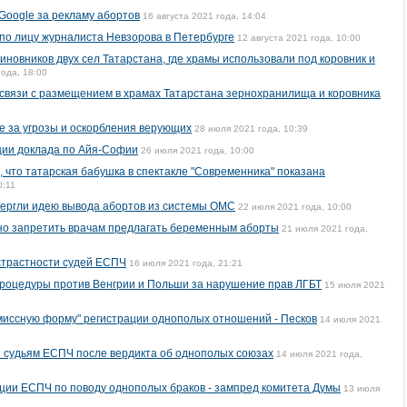
oogle за рекламу абортов
16 августа 2021 года, 14:04
по лицу журналиста Невзорова в Петербурге
12 августа 2021 года, 10:00
иновников двух сел Татарстана, где храмы использовали под коровник и
года, 18:00
 связи с размещением в храмах Татарстана зернохранилища и коровника
е за угрозы и оскорбления верующих
28 июля 2021 года, 10:39
ии доклада по Айя-Софии
26 июля 2021 года, 10:00
 что татарская бабушка в спектакле "Современника" показана
0:11
вергли идею вывода абортов из системы ОМС
22 июля 2021 года, 10:00
о запретить врачам предлагать беременным аборты
21 июля 2021 года,
страстности судей ЕСПЧ
16 июля 2021 года, 21:21
роцедуры против Венгрии и Польши за нарушение прав ЛГБТ
15 июля 2021
омиссную форму" регистрации однополых отношений - Песков
14 июля 2021
 судьям ЕСПЧ после вердикта об однополых союзах
14 июля 2021 года,
ции ЕСПЧ по поводу однополых браков - зампред комитета Думы
13 июля