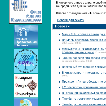
В интернете ранее в апреле опубли
как среди бела дня на балконе пор
Вместе с гражданином РФ, организа
Версия для печати
Новости
Марш ЛГБТ собрал в Киеве до 2,
Вандалы расписали часовню Се
2021 года, 10:08
Минкультуры РФ отказалось выд
провокационной сцены
20 сентяб
Талибы заявили, что задача жен
сентября 2021 года, 10:15
Верховный суд Мексики декрим
В Китае запретят показывать п
10:02
Президент Литвы обещает не д
ЕС обеспокоен усилением рели
В Германии начался суд по фак
Талибы не исключили участия ж
Талибы разрешили женщинам в