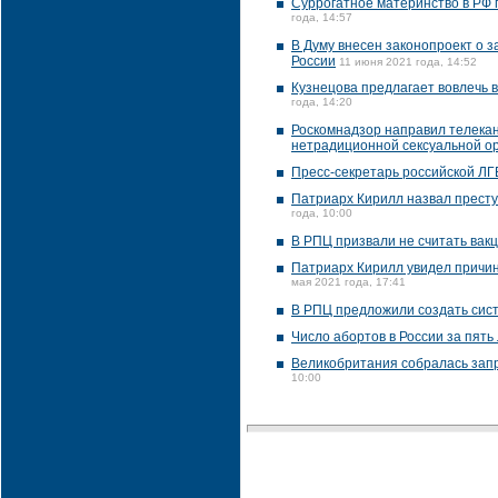
Суррогатное материнство в РФ 
года, 14:57
В Думу внесен законопроект о 
России
11 июня 2021 года, 14:52
Кузнецова предлагает вовлечь в
года, 14:20
Роскомнадзор направил телекан
нетрадиционной сексуальной о
Пресс-секретарь российской ЛГБ
Патриарх Кирилл назвал престу
года, 10:00
В РПЦ призвали не считать вак
Патриарх Кирилл увидел причин
мая 2021 года, 17:41
В РПЦ предложили создать сис
Число абортов в России за пять
Великобритания собралась зап
10:00