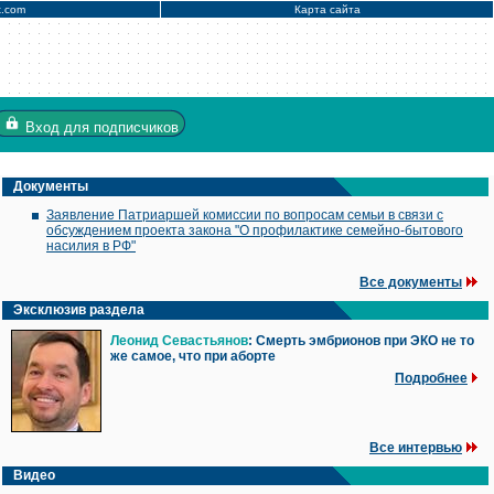
x.com
Карта сайта
Вход
для подписчиков
Документы
Заявление Патриаршей комиссии по вопросам семьи в связи с
обсуждением проекта закона "О профилактике семейно-бытового
насилия в РФ"
Все документы
Эксклюзив раздела
Леонид Севастьянов
: Смерть эмбрионов при ЭКО не то
же самое, что при аборте
Подробнее
Все интервью
Видео