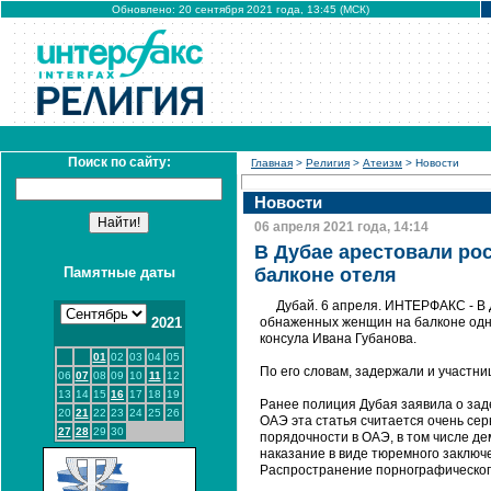
Обновлено: 20 сентября 2021 года, 13:45 (МСК)
Поиск по сайту:
Главная
>
Религия
>
Атеизм
> Новости
Новости
06 апреля 2021 года, 14:14
В Дубае арестовали ро
Памятные даты
балконе отеля
Дубай. 6 апреля. ИНТЕРФАКС - В
2021
обнаженных женщин на балконе одног
консула Ивана Губанова.
01
02
03
04
05
По его словам, задержали и участни
06
07
08
09
10
11
12
13
14
15
16
17
18
19
Ранее полиция Дубая заявила о зад
20
21
22
23
24
25
26
ОАЭ эта статья считается очень се
27
28
29
30
порядочности в ОАЭ, в том числе де
наказание в виде тюремного заключе
Распространение порнографическог