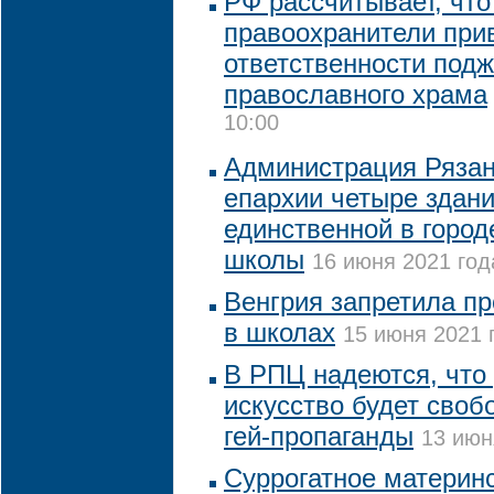
РФ рассчитывает, что
правоохранители прив
ответственности подж
православного храма
10:00
Администрация Ряза
епархии четыре здан
единственной в город
школы
16 июня 2021 год
Венгрия запретила п
в школах
15 июня 2021 
В РПЦ надеются, что
искусство будет своб
гей-пропаганды
13 июн
Суррогатное материнс