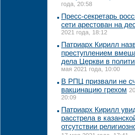
года, 20:58
Пресс-секретарь росс
сети арестован на де
2021 года, 18:12
Патриарх Кирилл наз
преступлением вмеша
дела Церкви в полити
мая 2021 года, 10:00
В РПЦ призвали не с
вакцинацию грехом
20
20:09
Патриарх Кирилл уви
расстрела в казанско
отсутствии религиозн