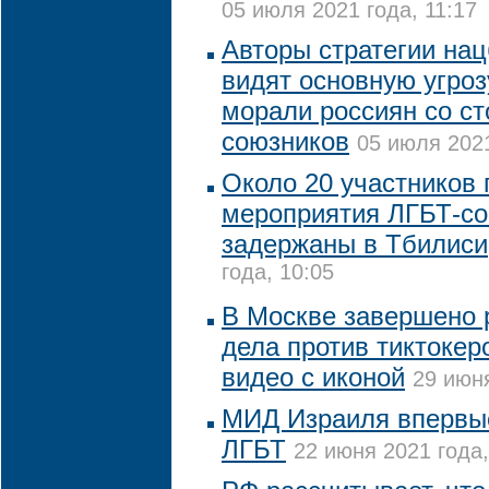
05 июля 2021 года, 11:17
Авторы стратегии на
видят основную угро
морали россиян со с
союзников
05 июля 2021
Около 20 участников 
мероприятия ЛГБТ-с
задержаны в Тбилиси
года, 10:05
В Москве завершено 
дела против тиктокер
видео с иконой
29 июня
МИД Израиля впервы
ЛГБТ
22 июня 2021 года,