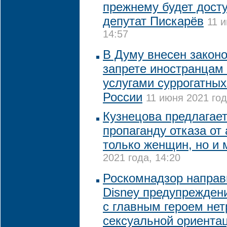
прежнему будет досту
депутат Пискарёв
11 
14:57
В Думу внесен законо
запрете иностранцам
услугами суррогатных
России
11 июня 2021 год
Кузнецова предлагает
пропаганду отказа от
только женщин, но и
2021 года, 14:20
Роскомнадзор направ
Disney предупрежден
с главным героем не
сексуальной ориента