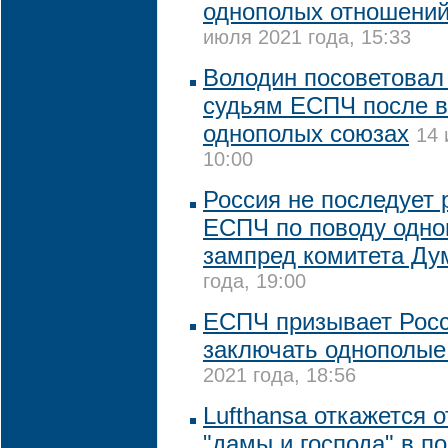
однополых отношений
июля 2021 года, 15:33
Володин посоветовал
судьям ЕСПЧ после в
однополых союзах
14 
10:00
Россия не последует
ЕСПЧ по поводу одно
зампред комитета Д
года, 19:00
ЕСПЧ призывает Рос
заключать однополые
2021 года, 18:56
Lufthansa откажется 
"дамы и господа" в п