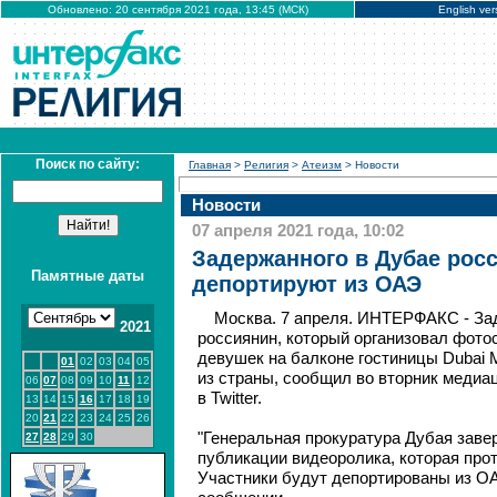
Обновлено: 20 сентября 2021 года, 13:45 (МСК)
English ver
Поиск по сайту:
Главная
>
Религия
>
Атеизм
> Новости
Новости
07 апреля 2021 года, 10:02
Задержанного в Дубае рос
Памятные даты
депортируют из ОАЭ
Москва. 7 апреля. ИНТЕРФАКС - За
2021
россиянин, который организовал фот
девушек на балконе гостиницы Dubai M
01
02
03
04
05
из страны, сообщил во вторник медиа
06
07
08
09
10
11
12
в Twitter.
13
14
15
16
17
18
19
20
21
22
23
24
25
26
"Генеральная прокуратура Дубая зав
27
28
29
30
публикации видеоролика, которая про
Участники будут депортированы из ОАЭ