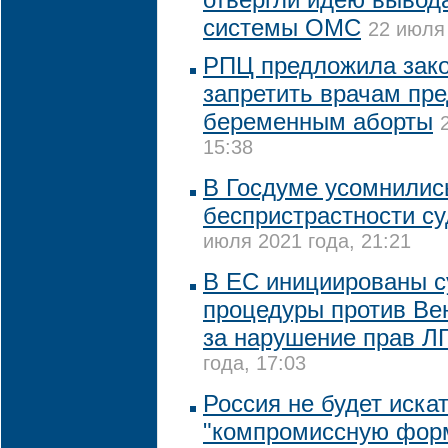
системы ОМС
22 июля 
РПЦ предложила зак
запретить врачам пре
беременным аборты
15:38
В Госдуме усомнилис
беспристрастности с
июля 2021 года, 21:21
В ЕС инициированы 
процедуры против Ве
за нарушение прав Л
года, 17:03
Россия не будет иска
"компромиссную форм