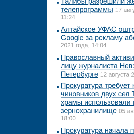
Талибы разрешили ж
телепрограммы
17 авг
11:24
Алтайское УФАС ошт
Google за рекламу аб
2021 года, 14:04
Православный активи
лицу журналиста Нев
Петербурге
12 августа 
Прокуратура требует 
чиновников двух сел 
храмы использовали 
зернохранилище
05 ав
18:00
Прокуратура начала п