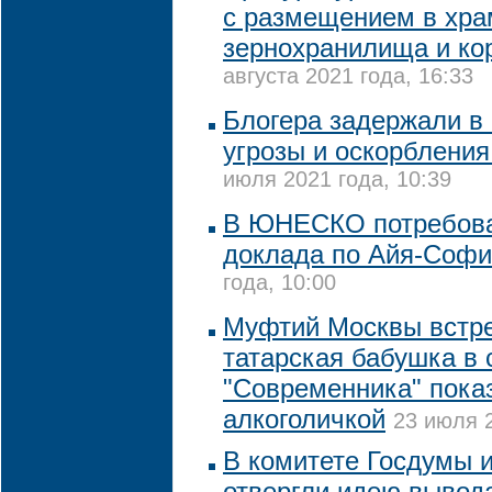
с размещением в хра
зернохранилища и ко
августа 2021 года, 16:33
Блогера задержали в 
угрозы и оскорблени
июля 2021 года, 10:39
В ЮНЕСКО потребова
доклада по Айя-Соф
года, 10:00
Муфтий Москвы встре
татарская бабушка в 
"Современника" пока
алкоголичкой
23 июля 2
В комитете Госдумы 
отвергли идею вывода