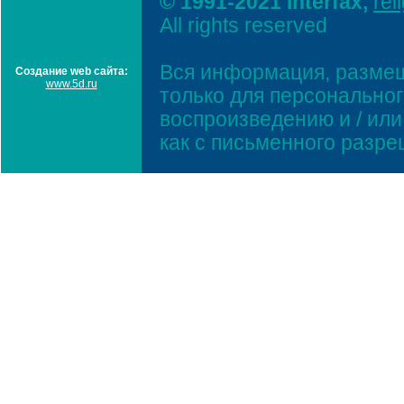
© 1991-2021 Interfax,
rel
All rights reserved
Вся информация, размещ
Создание web сайта:
www.5d.ru
только для персонально
воспроизведению и / ил
как с письменного разр