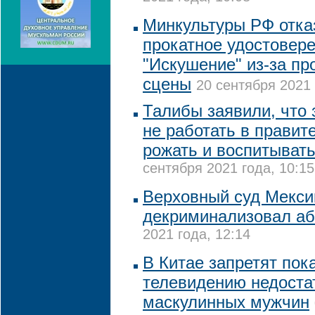
Минкультуры РФ отка
прокатное удостовер
"Искушение" из-за п
сцены
20 сентября 2021 
Талибы заявили, что 
не работать в правите
рожать и воспитывать
сентября 2021 года, 10:15
Верховный суд Мекси
декриминализовал а
2021 года, 12:14
В Китае запретят пок
телевидению недоста
маскулинных мужчин