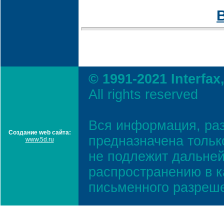
© 1991-2021 Interfax
All rights reserved
Вся информация, ра
Создание web сайта:
предназначена тольк
www.5d.ru
не подлежит дальней
распространению в к
письменного разреш