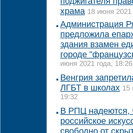
поджигателя прав
храма
18 июня 2021 
Администрация Р
предложила епар
здания взамен ед
городе "французс
июня 2021 года, 18:26
Венгрия запретил
ЛГБТ в школах
15 
19:32
В РПЦ надеются, 
российское искус
свободно от скрыт