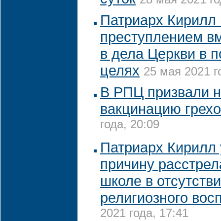
Патриарх Кирилл 
преступлением в
в дела Церкви в 
целях
25 мая 2021 г
В РПЦ призвали н
вакцинацию грех
года, 20:09
Патриарх Кирилл
причину расстрел
школе в отсутств
религиозного вос
2021 года, 17:41