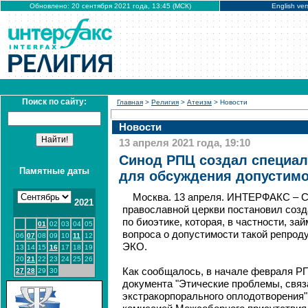
Обновлено: 20 сентября 2021 года, 13:45 (МСК)
English ver
Поиск по сайту:
Главная
>
Религия
>
Атеизм
> Новости
Новости
13 апреля 2021 года, 19:10
Синод РПЦ создал специа
Памятные даты
для обсуждения допустим
Москва. 13 апреля. ИНТЕРФАКС – 
2021
православной церкви постановил соз
по биоэтике, которая, в частности, за
01
02
03
04
05
вопроса о допустимости такой репроду
06
07
08
09
10
11
12
ЭКО.
13
14
15
16
17
18
19
20
21
22
23
24
25
26
Как сообщалось, в начале февраля Р
27
28
29
30
документа "Этические проблемы, свя
экстракорпорального оплодотворения"