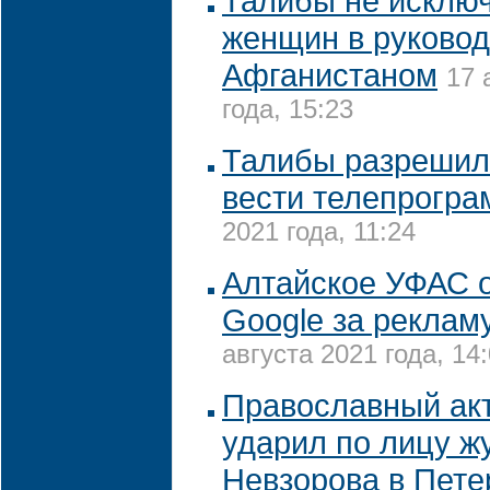
Талибы не исключ
женщин в руковод
Афганистаном
17 
года, 15:23
Талибы разреши
вести телепрогр
2021 года, 11:24
Алтайское УФАС 
Google за реклам
августа 2021 года, 14
Православный ак
ударил по лицу ж
Невзорова в Пете