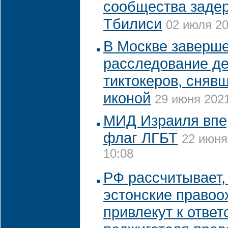
сообщества заде
Тбилиси
02 июля 20
В Москве заверш
расследование де
тиктокеров, сняв
иконой
29 июня 2021
МИД Израиля впе
флаг ЛГБТ
22 июня
10:08
РФ рассчитывает,
эстонские правоо
привлекут к ответ