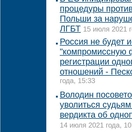
процедуры против
Польши за наруш
ЛГБТ
15 июля 2021 г
Россия не будет и
"компромиссную 
регистрации одн
отношений - Песк
года, 15:33
Володин посовет
уволиться судья
вердикта об одно
14 июля 2021 года, 10