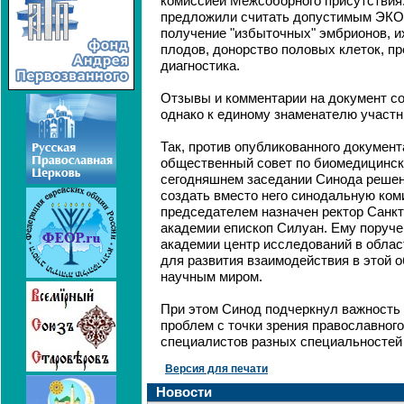
комиссией Межсоборного присутствия
предложили считать допустимым ЭКО,
получение "избыточных" эмбрионов, и
плодов, донорство половых клеток, п
диагностика.
Отзывы и комментарии на документ со
однако к единому знаменателю участн
Так, против опубликованного докумен
общественный совет по биомедицинско
сегодняшнем заседании Синода решен
создать вместо него синодальную ком
председателем назначен ректор Санкт
академии епископ Силуан. Ему поруче
академии центр исследований в област
для развития взаимодействия в этой о
научным миром.
При этом Синод подчеркнул важность 
проблем с точки зрения православного
специалистов разных специальностей 
Версия для печати
Новости