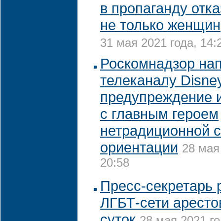
в пропаганду отка
не только женщин
31 мая 2021 года, 14:
Роскомнадзор на
телеканалу Disne
предупреждение 
с главным героем
нетрадиционной 
ориентации
28 мая
20:58
Пресс-секретарь 
ЛГБТ-сети аресто
суток
28 мая 2021 го