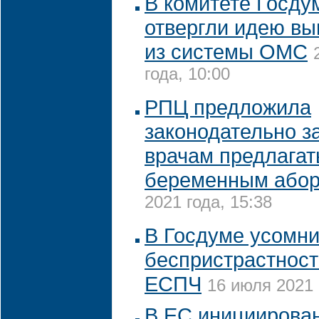
В комитете Госду
отвергли идею вы
из системы ОМС
года, 10:00
РПЦ предложила
законодательно з
врачам предлагат
беременным або
2021 года, 15:38
В Госдуме усомни
беспристрастност
ЕСПЧ
16 июля 2021 
В ЕС инициирова