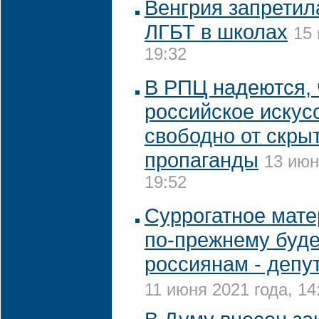
Венгрия запретил
ЛГБТ в школах
15 
19:32
В РПЦ надеются, 
российское искус
свободно от скрыт
пропаганды
13 июн
19:52
Суррогатное мате
по-прежнему буде
россиянам - депу
11 июня 2021 года, 14