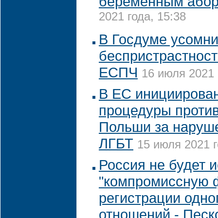
беременным або
2021 года, 15:38
В Госдуме усомни
беспристрастност
ЕСПЧ
16 июля 2021 
В ЕС инициирова
процедуры против
Польши за наруш
ЛГБТ
15 июля 2021 г
Россия не будет и
"компромиссную 
регистрации одн
отношений - Песк