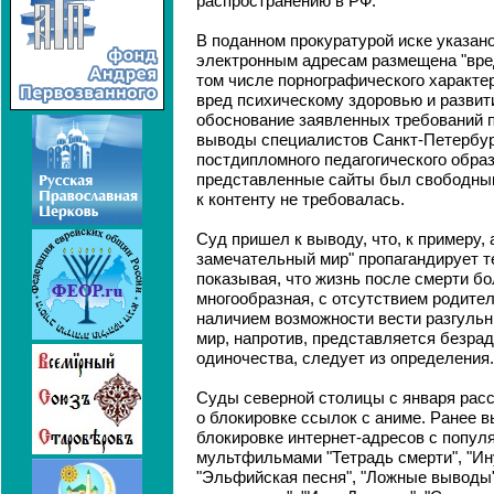
распространению в РФ.
В поданном прокуратурой иске указано
электронным адресам размещена "вре
том числе порнографического характе
вред психическому здоровью и развити
обоснование заявленных требований 
выводы специалистов Санкт-Петербур
постдипломного педагогического образ
представленные сайты был свободным
к контенту не требовалась.
Суд пришел к выводу, что, к примеру,
замечательный мир" пропагандирует 
показывая, что жизнь после смерти бо
многообразная, с отсутствием родител
наличием возможности вести разгульн
мир, напротив, представляется безра
одиночества, следует из определения.
Суды северной столицы с января рас
о блокировке ссылок с аниме. Ранее 
блокировке интернет-адресов с попу
мультфильмами "Тетрадь смерти", "Ину
"Эльфийская песня", "Ложные выводы