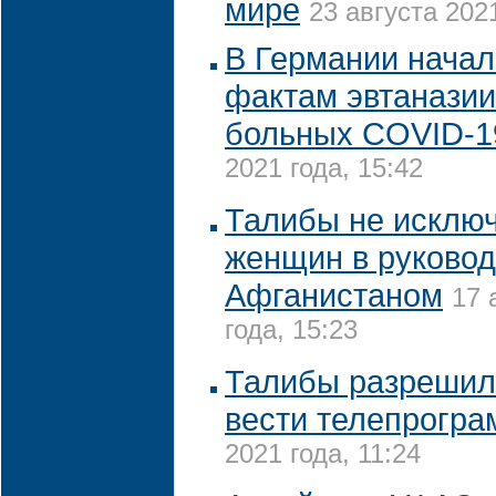
мире
23 августа 2021
В Германии начал
фактам эвтаназии
больных COVID-1
2021 года, 15:42
Талибы не исключ
женщин в руковод
Афганистаном
17 
года, 15:23
Талибы разреши
вести телепрогр
2021 года, 11:24