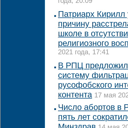
года, 20:09
Патриарх Кирилл
причину расстрел
школе в отсутств
религиозного вос
2021 года, 17:41
В РПЦ предложил
систему фильтра
русофобского инт
контента
17 мая 202
Число абортов в 
пять лет сократил
Минздрав
14 мая 20