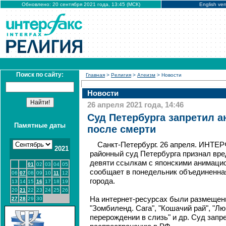
Обновлено: 20 сентября 2021 года, 13:45 (МСК)
English ver
Поиск по сайту:
Главная
>
Религия
>
Атеизм
> Новости
Новости
26 апреля 2021 года, 14:46
Суд Петербурга запретил а
Памятные даты
после смерти
Санкт-Петербург. 26 апреля. ИНТЕР
2021
районный суд Петербурга признал вр
девяти ссылкам с японскими анимац
01
02
03
04
05
сообщает в понедельник объединенна
06
07
08
09
10
11
12
города.
13
14
15
16
17
18
19
20
21
22
23
24
25
26
На интернет-ресурсах были размеще
27
28
29
30
"Зомбиленд. Сага", "Кошачий рай", "Л
перерождении в слизь" и др. Суд запр