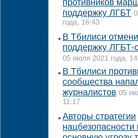
противников марш
поддержку ЛГБТ
0
года, 16:43
В Тбилиси отмен
поддержку ЛГБТ-
05 июля 2021 года, 14
В Тбилиси против
сообщества напа
журналистов
05 ию
11:17
Авторы стратегии
нацбезопасности 
основную угрозу 