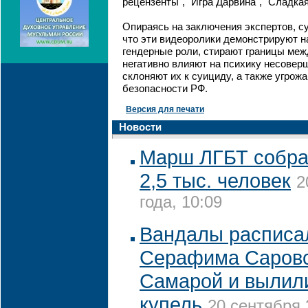
рецензенты", "Игра Дарвина", "Сладкая 
Опираясь на заключения экспертов, с
что эти видеоролики демонстрируют 
гендерные роли, стирают границы меж
негативно влияют на психику несовер
склоняют их к суициду, а также угрож
безопасности РФ.
Версия для печати
Новости
Марш ЛГБТ собра
2,5 тыс. человек
2
года, 10:09
Вандалы расписа
Серафима Саровс
Самарой и вылили
купель
20 сентября 