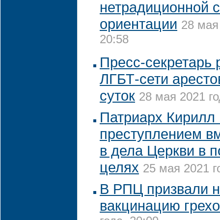
нетрадиционной 
ориентации
28 мая
20:58
Пресс-секретарь 
ЛГБТ-сети аресто
суток
28 мая 2021 го
Патриарх Кирилл 
преступлением в
в дела Церкви в 
целях
25 мая 2021 г
В РПЦ призвали н
вакцинацию грех