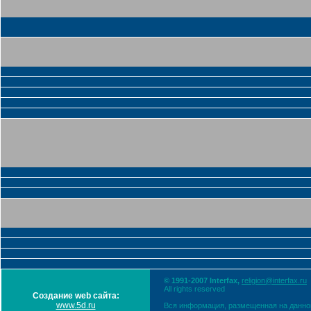
© 1991-2007 Interfax,
religion@interfax.ru
All rights reserved
Создание web сайта:
www.5d.ru
Вся информация, размещенная на данном