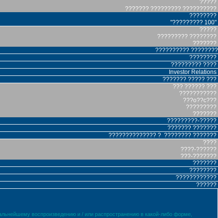
?????
??????? ????????? ??????????
????????
"????????? 100"
?????
????????? ????????
???????
?????????? ????????
????????
????????? ????
Investor Relations
??????? ????? ???
??? ?????? ???
???????????
???o??c???
?????????
???????
?????????-?????
??????? ???????
?????????????? ? ???????? ???????
????
????-??????
???-???????
???????
????????
????????????
??????
дальнейшему воспроизведению и / или распространению в какой-либо форме,