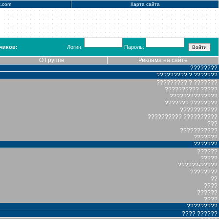
x.com
Карта сайта
чиков:
Логин:
Пароль:
О Группе
Реклама на сайте
????????
????????? ? ???????
????????? ? ???????
?????????? ?????
??????????????
??????? ????????
???????????
?????????? ??????????
???
???????????
???????
???????
??????
?????
??????-?????
????????
??
????
??????
????
?????????
???? ??????