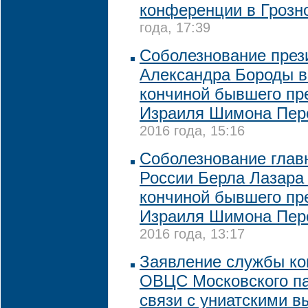
конференции в Гроз
года, 17:39
Соболезнование пре
Александра Бороды в
кончиной бывшего пр
Израиля Шимона Пер
2016 года, 15:16
Соболезнование глав
России Берла Лазара 
кончиной бывшего пр
Израиля Шимона Пер
2016 года, 13:17
Заявление службы к
ОВЦС Московского па
связи с униатскими в