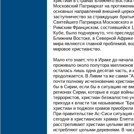
христиан в странах Ближнего Востока
Московский Патриархат на протяжении
основных направлений внешней церко
заступничество за страждущих братьев
Святейшего Патриарха Московского и 
Римским Франциском, состоявшейся 12
Кубе, было подчеркнуто, что преслед
Ближнем Востоке, в Северной Африке 
мира являются главной проблемой, во
мировое христианство.
Мало кто знает, что в Ираке до начала
проживало около полутора миллионов 
осталась лишь одна десятая часть, и 
продолжается. В Ливии та же самая "А
почти полному исчезновению христиан
бы в Сирии, если бы в ситуацию не в
регионах Сирии, которые в ходе войны
террористов, христиан безжалостно ун
прихода к власти так называемых "Бр
христиан и поджоги храмов приобрели
При правительстве Ас-Сиси ситуация 
сегодня в христианских храмах Египта
расстреливают христиан целыми авто
истребляют целыми деревнями. В числ