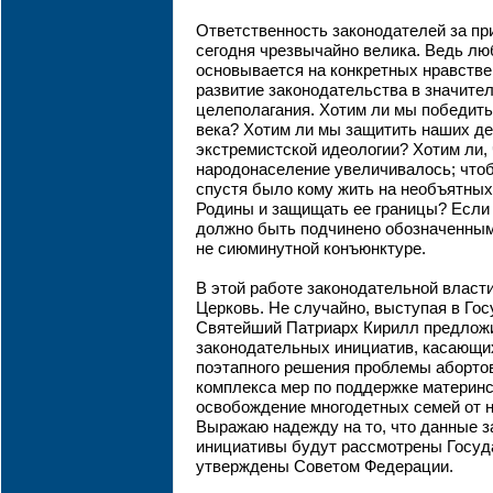
Ответственность законодателей за п
сегодня чрезвычайно велика. Ведь лю
основывается на конкретных нравстве
развитие законодательства в значител
целеполагания. Хотим ли мы победить
века? Хотим ли мы защитить наших де
экстремистской идеологии? Хотим ли,
народонаселение увеличивалось; чтобы
спустя было кому жить на необъятных
Родины и защищать ее границы? Если 
должно быть подчинено обозначенным
не сиюминутной конъюнктуре.
В этой работе законодательной власт
Церковь. Не случайно, выступая в Го
Святейший Патриарх Кирилл предложи
законодательных инициатив, касающих
поэтапного решения проблемы абортов
комплекса мер по поддержке материнс
освобождение многодетных семей от н
Выражаю надежду на то, что данные 
инициативы будут рассмотрены Госуд
утверждены Советом Федерации.