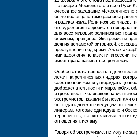
21 февраля этого года под председат
Патриарха Московского и всея Руси К
очередное заседание Межрелигиозного
было посвящено теме распространени
и радикализма. Религиозные лидеры н
что идеология террористов попирает 
для всех мировых религиозных традиц
ближним, прощение. Экстремисты при
деяния исламской риторикой, соверш
преступления под крики "Аллах акбар!
ими идеология ненависти, агрессии, н
имеет права называться религией.
Особая ответственность в деле проти
лежит на религиозных лидерах, кото
собственной жизни утверждать ценнос
доброжелательности и миролюбия, об
и греховность человеконенавистничес
экстремистов, какими бы лозунгами о
бы отдать должное ведущим российс
лидерам, которые единодушно и беск
террористов, твердо заявляя, что их и
отношения к исламу.
Говоря об экстремизме, не могу не зат