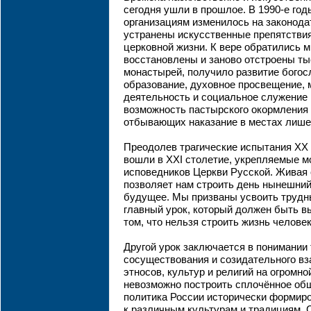
сегодня ушли в прошлое. В 1990-е го
организациям изменилось на законода
устранены искусственные препятстви
церковной жизни. К вере обратились 
восстановлены и заново отстроены ты
монастырей, получило развитие богос
образование, духовное просвещение, 
деятельность и социальное служение 
возможность пастырского окормления
отбывающих наказание в местах лише
Преодолев трагические испытания XX 
вошли в XXI столетие, укрепляемые м
исповедников Церкви Русской. Живая
позволяет нам строить день нынешний
будущее. Мы призваны усвоить трудны
главный урок, который должен быть в
том, что нельзя строить жизнь человек
Другой урок заключается в понимании т
сосуществования и созидательного в
этносов, культур и религий на огромн
невозможно построить сплочённое об
политика России исторически формир
к различным культурам и традициям.