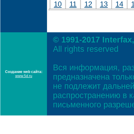
|
|
|
|
|
|
10
11
12
13
14
© 1991-2017 Interfax
All rights reserved
Вся информация, ра
Создание web сайта:
предназначена тольк
www.5d.ru
не подлежит дальней
распространению в к
письменного разреш