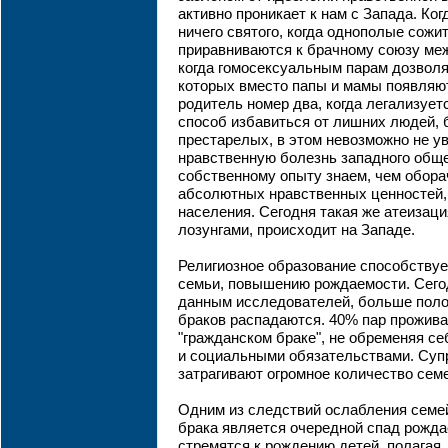
активно проникает к нам с Запада. Ког
ничего святого, когда однополые сожи
приравниваются к брачному союзу ме
когда гомосексуальным парам дозволя
которых вместо папы и мамы появляют
родитель номер два, когда легализует
способ избавиться от лишних людей, 
престарелых, в этом невозможно не у
нравственную болезнь западного обще
собственному опыту знаем, чем обора
абсолютных нравственных ценностей,
населения. Сегодня такая же атеизаци
лозунгами, происходит на Западе.
Религиозное образование способствуе
семьи, повышению рождаемости. Сегод
данным исследователей, больше пол
браков распадаются. 40% пар прожива
"гражданском браке", не обременяя с
и социальными обязательствами. Суп
затрагивают огромное количество семе
Одним из следствий ослабления семе
брака является очередной спад рожда
стремятся к рождению детей, полагая,