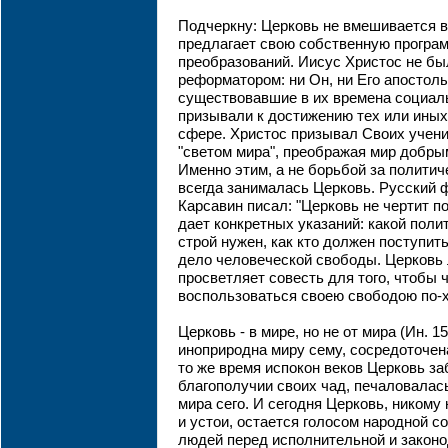
Подчеркну: Церковь не вмешивается в
предлагает свою собственную програ
преобразований. Иисус Христос не б
реформатором: ни Он, ни Его апостол
существовавшие в их времена социал
призывали к достижению тех или иных
сфере. Христос призывал Своих учени
"светом мира", преображая мир добрым
Именно этим, а не борьбой за политич
всегда занималась Церковь. Русский 
Карсавин писал: "Церковь не чертит п
дает конкретных указаний: какой пол
строй нужен, как кто должен поступить
дело человеческой свободы. Церковь
просветляет совесть для того, чтобы 
воспользоваться своею свободою по-х
Церковь - в мире, но не от мира (Ин. 15.
иноприродна миру сему, сосредоточен
то же время испокон веков Церковь з
благополучии своих чад, печаловалас
мира сего. И сегодня Церковь, никому
и устои, остается голосом народной с
людей перед исполнительной и закон