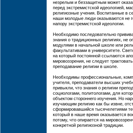
незрелым и беззащитным может оказа
перед экстремистской идеологией, м
религиозные учения. Воспитанные в с
наши молодые люди оказываются не г
напору экстремистской идеологии.
Необходимо последовательно привива
знания о традиционных религиях, не 
модулями в начальной школе или рел
факультативами в университете. Светс
на который постоянной ссылаются апо
мировоззрения, не следует трактовать
преподавание религии в школе.
Необходимы профессиональные, комп
учителя, преподаватели высших учеб
привыкли, что знания о религии препо
социологами, политологами, для кото
объектом стороннего изучения. Но нар
изучающим религию как бы извне, отс
сформировавшийся тысячелетиями тео
который в наше время оказывается в
потому, что опирается на мировоззрен
конкретной религиозной традиции.