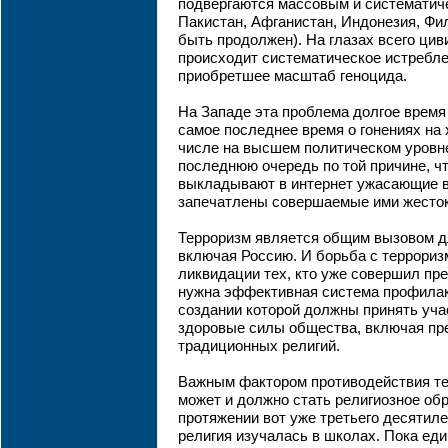
подвергаются массовым и систематич
Пакистан, Афганистан, Индонезия, Фи
быть продолжен). На глазах всего ци
происходит систематическое истребле
приобретшее масштаб геноцида.
На Западе эта проблема долгое время
самое последнее время о гонениях на 
числе на высшем политическом уровне
последнюю очередь по той причине, ч
выкладывают в интернет ужасающие в
запечатлены совершаемые ими жесток
Терроризм является общим вызовом дл
включая Россию. И борьба с террориз
ликвидации тех, кто уже совершил пр
нужна эффективная система профилак
создании которой должны принять учас
здоровые силы общества, включая пр
традиционных религий.
Важным фактором противодействия те
может и должно стать религиозное об
протяжении вот уже третьего десятиле
религия изучалась в школах. Пока еди