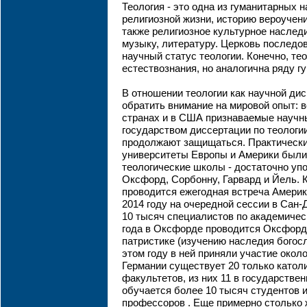
Теология - это одна из гуманитарных
религиозной жизни, историю вероучени
также религиозное культурное наследи
музыку, литературу. Церковь последо
научный статус теологии. Конечно, те
естествознания, но аналогична ряду г
В отношении теологии как научной д
обратить внимание на мировой опыт: в
странах и в США признаваемые научн
государством диссертации по теологи
продолжают защищаться. Практически
университеты Европы и Америки были
теологические школы - достаточно уп
Оксфорд, Сорбонну, Гарвард и Йель.
проводится ежегодная встреча Америк
2014 году на очередной сессии в Сан-
10 тысяч специалистов по академическ
года в Оксфорде проводится Оксфорд
патристике (изучению наследия богос
этом году в ней приняли участие около
Германии существует 20 только катол
факультетов, из них 11 в государствен
обучается более 10 тысяч студентов 
профессоров . Еще примерно столько 