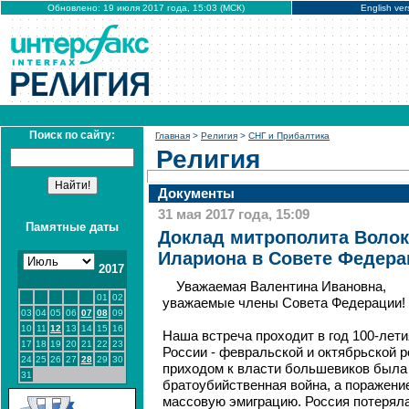
Обновлено: 19 июля 2017 года, 15:03 (МСК)
English ver
Поиск по сайту:
Главная
>
Религия
>
СНГ и Прибалтика
Религия
Документы
31 мая 2017 года, 15:09
Памятные даты
Доклад митрополита Волок
Илариона в Совете Федера
2017
Уважаемая Валентина Ивановна,
01
02
уважаемые члены Совета Федерации!
03
04
05
06
07
08
09
10
11
12
13
14
15
16
Наша встреча проходит в год 100-лети
17
18
19
20
21
22
23
России - февральской и октябрьской р
24
25
26
27
28
29
30
приходом к власти большевиков была
31
братоубийственная война, а поражени
массовую эмиграцию. Россия потерял