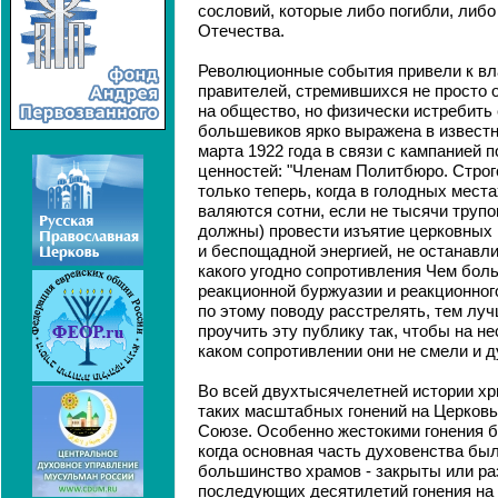
сословий, которые либо погибли, либ
Отечества.
Революционные события привели к в
правителей, стремившихся не просто 
на общество, но физически истребить 
большевиков ярко выражена в известн
марта 1922 года в связи с кампанией 
ценностей: "Членам Политбюро. Строг
только теперь, когда в голодных места
валяются сотни, если не тысячи трупо
должны) провести изъятие церковных
и беспощадной энергией, не останавл
какого угодно сопротивления Чем бол
реакционной буржуазии и реакционног
по этому поводу расстрелять, тем лу
проучить эту публику так, чтобы на не
каком сопротивлении они не смели и д
Во всей двухтысячелетней истории хр
таких масштабных гонений на Церковь,
Союзе. Особенно жестокими гонения бы
когда основная часть духовенства бы
большинство храмов - закрыты или ра
последующих десятилетий гонения на