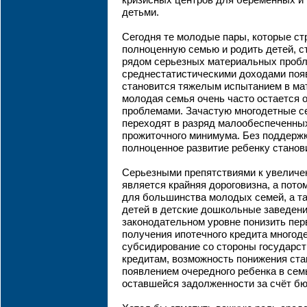
кризисных центров для беременных и
детьми.
Сегодня те молодые пары, которые ст
полноценную семью и родить детей, 
рядом серьезных материальных пробл
среднестатистическими доходами поя
становится тяжелым испытанием в ма
молодая семья очень часто остается о
проблемами. Зачастую многодетные с
переходят в разряд малообеспеченных
прожиточного минимума. Без поддержк
полноценное развитие ребенку стано
Серьезными препятствиями к увеличе
является крайняя дороговизна, а пото
для большинства молодых семей, а та
детей в детские дошкольные заведен
законодательном уровне понизить пе
получения ипотечного кредита многод
субсидирование со стороны государст
кредитам, возможность понижения став
появлением очередного ребенка в сем
оставшейся задолженности за счёт б