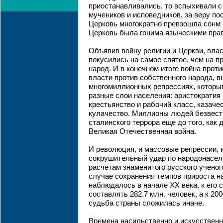
приостанавливались, то вспыхивали с
мучеников и исповедников, за веру п
Церковь многократно превзошла сонм 
Церковь была гонима языческими пра
Объявив войну религии и Церкви, влас
покусились на самое святое, чем на п
народ. И в конечном итоге война прот
власти против собственного народа, 
многомиллионных репрессиях, которы
разные слои населения: аристократия 
крестьянство и рабочий класс, казаче
кулачество. Миллионы людей безвест
сталинского террора еще до того, как
Великая Отечественная война.
И революция, и массовые репрессии, 
сокрушительный удар по народонасел
расчетам знаменитого русского ученог
случае сохранения темпов прироста н
наблюдалось в начале ХХ века, к его
составлять 282,7 млн. человек, а к 200
судьба страны сложилась иначе.
Времена насильственно и искусствен