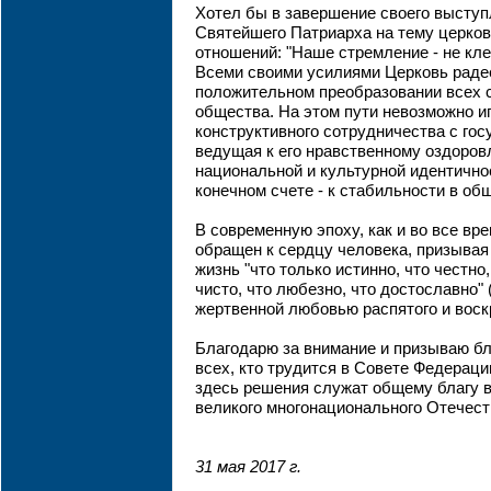
Хотел бы в завершение своего выступ
Святейшего Патриарха на тему церко
отношений: "Наше стремление - не кл
Всеми своими усилиями Церковь радее
положительном преобразовании всех с
общества. На этом пути невозможно и
конструктивного сотрудничества с гос
ведущая к его нравственному оздоров
национальной и культурной идентичнос
конечном счете - к стабильности в общ
В современную эпоху, как и во все вр
обращен к сердцу человека, призывая 
жизнь "что только истинно, что честно
чисто, что любезно, что достославно" 
жертвенной любовью распятого и воск
Благодарю за внимание и призываю б
всех, кто трудится в Совете Федерац
здесь решения служат общему благу в
великого многонационального Отечест
31 мая 2017 г.