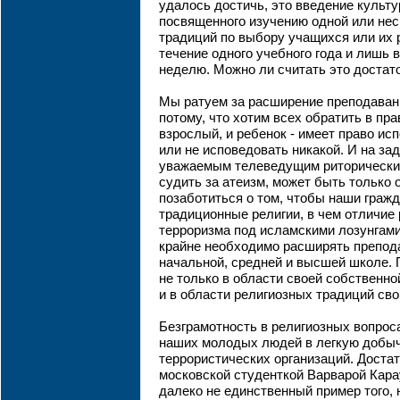
удалось достичь, это введение культу
посвященного изучению одной или нес
традиций по выбору учащихся или их 
течение одного учебного года и лишь 
неделю. Можно ли считать это доста
Мы ратуем за расширение преподавани
потому, что хотим всех обратить в пр
взрослый, и ребенок - имеет право и
или не исповедовать никакой. И на з
уважаемым телеведущим риторический
судить за атеизм, может быть только о
позаботиться о том, чтобы наши гражд
традиционные религии, в чем отличие 
терроризма под исламскими лозунгами
крайне необходимо расширять препода
начальной, средней и высшей школе.
не только в области своей собственно
и в области религиозных традиций сво
Безграмотность в религиозных вопрос
наших молодых людей в легкую добыч
террористических организаций. Доста
московской студенткой Варварой Кара
далеко не единственный пример того,