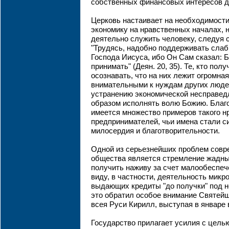
собственных финансовых интересов д
Церковь настаивает на необходимости
экономику на нравственных началах, н
деятельно служить человеку, следуя 
"Трудясь, надобно поддерживать слаб
Господа Иисуса, ибо Он Сам сказал: 
принимать" (Деян. 20, 35). Те, кто по
осознавать, что на них лежит огромна
внимательными к нуждам других люде
устранению экономической несправед
образом исполнять волю Божию. Благо
имеется множество примеров такого н
предпринимателей, чьи имена стали 
милосердия и благотворительности.
Одной из серьезнейших проблем совр
общества является стремление жадн
получить наживу за счет малообеспеч
виду, в частности, деятельность мик
выдающих кредиты "до получки" под 
это обратил особое внимание Святей
всея Руси Кирилл, выступая в январе 
Государство прилагает усилия с цель