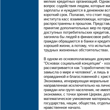
мелких кредитных организаций. Одна
вопрос содействия людям, которые жи
зарплаты и нуждаются в денежном вс
короткий срок. Полагаю, что стоит по
института касс взаимопомощи, котор
распространены в прошлом. Представ
принятие дополнительных мер по пре
доступных потребительских кредитов,
загоняла бы людей в финансовое рабс
граждан обращаются в банки и кредит
хорошей жизни, а потому, что испыты
трудных жизненных обстоятельствах.
В одном из основополагающих докуме
"Основах социальной концепции" - хо
рассматривается как "соработничество
замысла о мире и человеке", и лишь в
оправданной и благословенной с христ
Экономика, игнорирующая моральные 
направленная исключительно на личн
граждан или групп населения, не име
экономики, с точки зрения Церкви, дол
математическое умножение материаль
государства, нации, общества, отдель
нравственное начало.