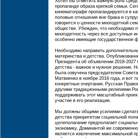
Хотел бы отметить важную роль сред
пропаганде образа крепкой семьи. Се
кинематографе пропагандируются в к
половые отношения вне брака и супру
говорится о ценности многодетной сем
обществе. Убежден, что необходимо 
многодетность через все доступные 
особенно имеющие государственное ф
Необходимо направить дополнительн
материнства и детства. Опубликованн
Президента об объявлении 2018-2027 
детства - важное и нужное решение. 
была озвучена председателем Совета
Матвиенко в ноябре 2016 года, и вот т
конкретные очертания. Русская Право
другими традиционными религиями Ро
поддерживать этот масштабный проект
участие в его реализации.
Мы должны общими усилиями сделать
детства приоритетом социальной поли
целеполагание предполагает социаль
экономику. Доминантой же современн
является извлечение максимальной п