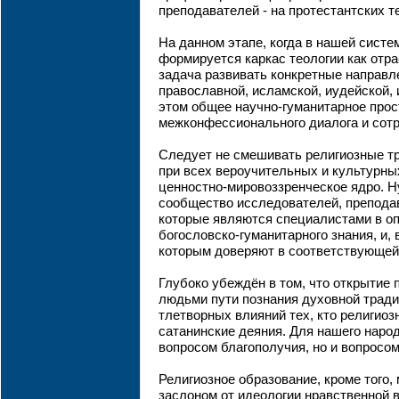
преподавателей - на протестантских т
На данном этапе, когда в нашей сист
формируется каркас теологии как отра
задача развивать конкретные направле
православной, исламской, иудейской,
этом общее научно-гуманитарное прос
межконфессионального диалога и сот
Следует не смешивать религиозные тра
при всех вероучительных и культурны
ценностно-мировоззренческое ядро. 
сообщество исследователей, преподав
которые являются специалистами в о
богословско-гуманитарного знания, и, 
которым доверяют в соответствующей
Глубоко убеждён в том, что открытие
людьми пути познания духовной тради
тлетворных влияний тех, кто религиоз
сатанинские деяния. Для нашего народ
вопросом благополучия, но и вопросо
Религиозное образование, кроме того
заслоном от идеологии нравственной 