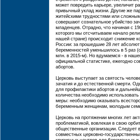
может повредить карьере, увеличит р
привычный уклад жизни. Другие же па
житейскими трудностями или сложным
совершают сознательное убийство за
младенцев. Отрадно, что начиная с 198
которого мы отсчитываем начало рели
нашей стране) происходит снижение к
России: за прошедшие 28 лет абсолю
беременностей уменьшилось в 5 раз (с 
млн. в 2015-м). Но вдумаемся - в наше
официальной статистике, ежегодно со
абортов.
Церковь выступает за святость челов
зачатия и до естественной смерти. Од
для профилактики абортов и дальнейш
количества необходимо использовать 
меры: необходимо оказывать всестор
беременным женщинам, молодым сем
Церковь на протяжении многих лет акт
проблематикой, вовлекая в свою орб
общественные организации. Следует 
совместных церковно-государственны