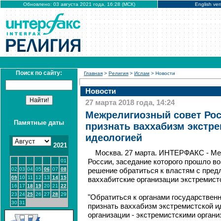
Обновлено: 03 августа 2021 года, 16:28 (МСК)
English ver
Поиск по сайту:
Главная
>
Религия
>
Ислам
> Новости
Новости
27 марта 2018 года, 14:24
Межрелигиозный совет Рос
Памятные даты
признать ваххабизм экстр
идеологией
2021
Москва. 27 марта. ИНТЕРФАКС - Ме
01
России, заседание которого прошло во
02
03
04
05
06
07
08
решение обратиться к властям с пред
09
10
11
12
13
14
15
ваххабитские организации экстремист
16
17
18
19
20
21
22
23
24
25
26
27
28
29
"Обратиться к органами государствен
30
31
признать ваххабизм экстремистской и
организации - экстремистскими организ