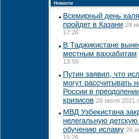
Новости
Всемирный день халя
пройдет в Казани
29 и
17:26
В Таджикистане выне
местным ваххабитам
13:59
Путин заявил, что ис
могут рассчитывать 
России в преодолени
кризисов
28 июля 2021 г
МВД Узбекистана зак
нелегальную детскую
обучению исламу
26 и
15:26