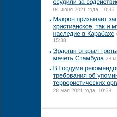
осудили за содействи
04 июня 2021 года, 10:45
Макрон призывает за
христианское, так и 
наследие в Карабахе
15:38
Эрдоган открыл треть
мечеть Стамбула
28 м
В Госдуме рекомендо
требования об упоми
террористических ор
28 мая 2021 года, 10:58