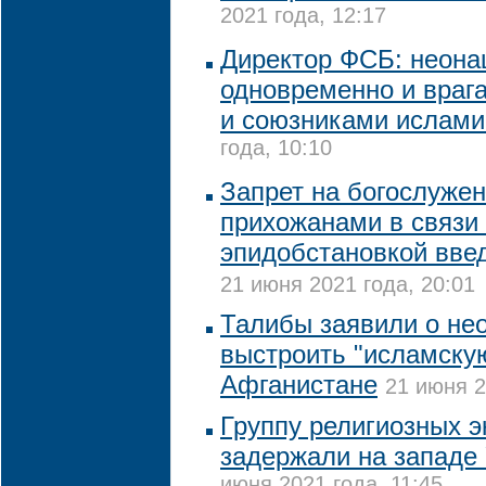
2021 года, 12:17
Директор ФСБ: неона
одновременно и враг
и союзниками ислами
года, 10:10
Запрет на богослужен
прихожанами в связи 
эпидобстановкой введ
21 июня 2021 года, 20:01
Талибы заявили о не
выстроить "исламску
Афганистане
21 июня 2
Группу религиозных 
задержали на западе