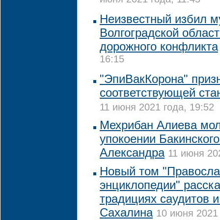
июня 2021 года, 11:45
Неизвестный избил 
Волгоградской област
дорожного конфликта
16:15
"ЭпиВакКорона" приз
соответствующей ста
11 июня 2021 года, 19:52
Мехрибан Алиева мол
упокоении Бакинского
Александра
11 июня 20
Новый том "Правосл
энциклопедии" расска
традициях саудитов 
Сахалина
10 июня 2021 