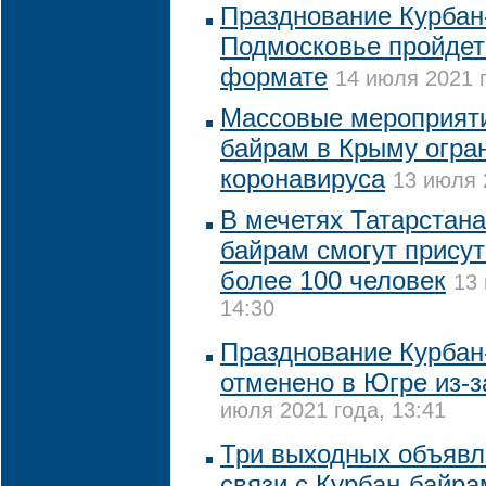
Празднование Курбан
Подмосковье пройдет
формате
14 июля 2021 г
Массовые мероприяти
байрам в Крыму огра
коронавируса
13 июля 
В мечетях Татарстана
байрам смогут присут
более 100 человек
13 
14:30
Празднование Курбан
отменено в Югре из-
июля 2021 года, 13:41
Три выходных объявл
связи с Курбан-байр