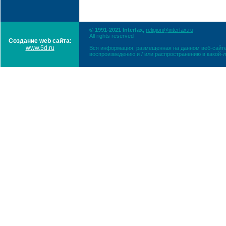
© 1991-2021 Interfax,
religion@interfax.ru
All rights reserved
Создание web сайта:
www.5d.ru
Вся информация, размещенная на данном веб-сайте
воспроизведению и / или распространению в какой-