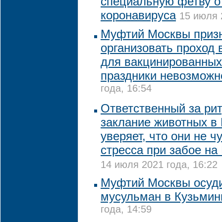
специальную фетву о
коронавируса
15 июля 
Муфтий Москвы призн
организовать проход 
для вакцинированных
праздники невозможн
года, 16:54
Ответственный за ри
заклание животных в
уверяет, что они не ч
стресса при забое на
14 июля 2021 года, 16:22
Муфтий Москвы осуди
мусульман в Кузьмин
года, 14:59