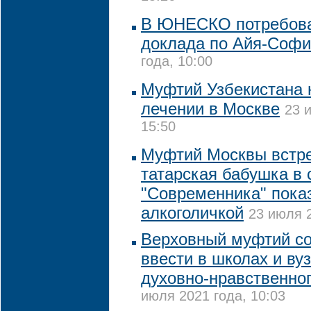
В ЮНЕСКО потребова
доклада по Айя-Соф
года, 10:00
Муфтий Узбекистана 
лечении в Москве
23 
15:50
Муфтий Москвы встре
татарская бабушка в 
"Современника" пока
алкоголичкой
23 июля 2
Верховный муфтий с
ввести в школах и ву
духовно-нравственно
июля 2021 года, 10:03