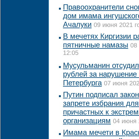
Правоохранители сно
дом имама ингушског
Ачалуки
09 июня 2021 г
В мечетях Киргизии 
пятничные намазы
08
12:05
Мусульманин отсудил
рублей за нарушение
Петербурга
07 июня 202
Путин подписал зако
запрете избрания для
причастных к экстре
организациям
04 июня 
Имама мечети в Крас