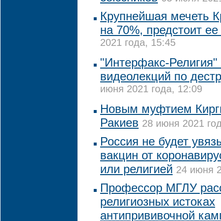
Крупнейшая мечеть К
на 70%, предстоит ее
2021 года, 15:45
"Интерфакс-Религия" 
видеолекций по дестр
июня 2021 года, 12:09
Новым муфтием Кирг
Ракиев
28 июня 2021 год
Россия не будет увяз
вакцин от коронавиру
или религией
24 июня 2
Профессор МГЛУ рас
религиозных истоках
антипрививочной кам