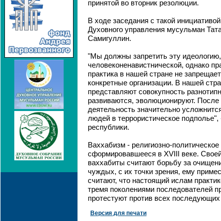
принятой во вторник резолюции.
В ходе заседания с такой инициативо
Духовного управления мусульман Тат
Самигуллин.
"Мы должны запретить эту идеологию,
человеконенавистнической, однако п
практика в нашей стране не запрещает
конкретные организации. В нашей стр
представляют совокупность разнотипн
развиваются, эволюционируют. После 
деятельность значительно усложнится,
людей в террористическое подполье", 
республики.
Ваххабизм - религиозно-политическое
сформировавшееся в XVIII веке. Свое
ваххабиты считают борьбу за очищен
чуждых, с их точки зрения, ему приме
считают, что настоящий ислам практи
тремя поколениями последователей п
протестуют против всех последующих
Версия для печати