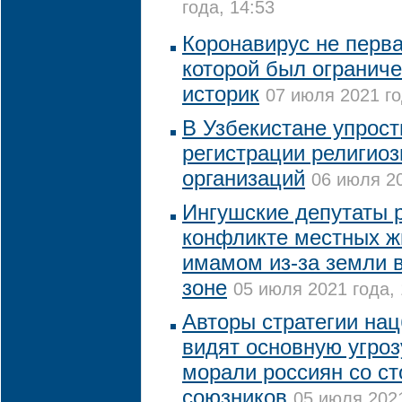
года, 14:53
Коронавирус не перва
которой был ограниче
историк
07 июля 2021 го
В Узбекистане упрост
регистрации религио
организаций
06 июля 20
Ингушские депутаты 
конфликте местных ж
имамом из-за земли 
зоне
05 июля 2021 года, 
Авторы стратегии на
видят основную угро
морали россиян со с
союзников
05 июля 2021