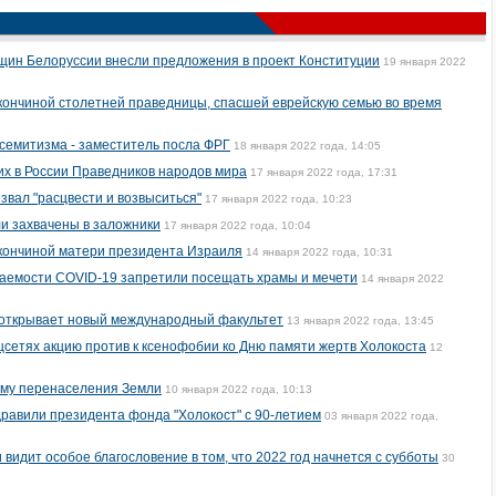
щин Белоруссии внесли предложения в проект Конституции
19 января 2022
с кончиной столетней праведницы, спасшей еврейскую семью во время
семитизма - заместитель посла ФРГ
18 января 2022 года, 14:05
их в России Праведников народов мира
17 января 2022 года, 17:31
звал "расцвести и возвыситься"
17 января 2022 года, 10:23
и захвачены в заложники
17 января 2022 года, 10:04
с кончиной матери президента Израиля
14 января 2022 года, 10:31
ваемости COVID-19 запретили посещать храмы и мечети
14 января 2022
 открывает новый международный факультет
13 января 2022 года, 13:45
оцсетях акцию против к ксенофобии ко Дню памяти жертв Холокоста
12
му перенаселения Земли
10 января 2022 года, 10:13
равили президента фонда "Холокост" с 90-летием
03 января 2022 года,
видит особое благословение в том, что 2022 год начнется с субботы
30