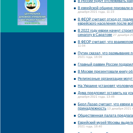
В России будут отслеживать на
В еврейской общине призвали р
декабря 2021 года, 11:23
В ФЕОР считают отход от тради
еврейского населения после во
В 2022 году евреи начнут строи
синагогу в Саратове
27 декабря 20
В ФЕОР считают, что взаимопом
11:04
Путин сказал, что размывание 
2021 года, 16:09
Главный раввин России подари
В Москве презентовали книгу об
Религиозные организации могут
На Украине установят уголовну
Дума предложит оставить на ус
декабря 2021 года, 13:46
Берл Лазар считает, что евреи
принадлежность
13 декабря 2021 
Общественная палата предлагае
Еврейский музей Москвы выдел
2021 года, 16:40