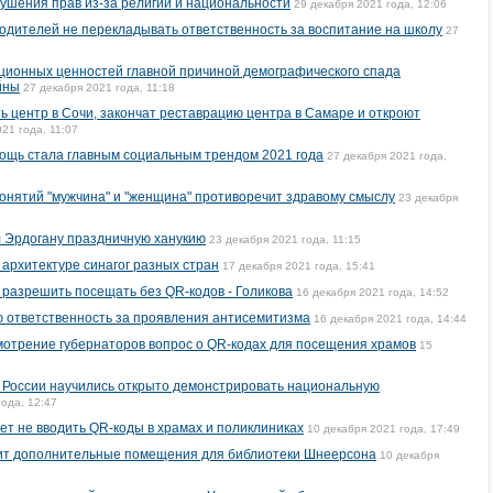
рушения прав из-за религии и национальности
29 декабря 2021 года, 12:06
одителей не перекладывать ответственность за воспитание на школу
27
ционных ценностей главной причиной демографического спада
йны
27 декабря 2021 года, 11:18
ть центр в Сочи, закончат реставрацию центра в Самаре и откроют
21 года, 11:07
ощь стала главным социальным трендом 2021 года
27 декабря 2021 года,
понятий "мужчина" и "женщина" противоречит здравому смыслу
23 декабря
л Эрдогану праздничную ханукию
23 декабря 2021 года, 11:15
 архитектуре синагог разных стран
17 декабря 2021 года, 15:41
 разрешить посещать без QR-кодов - Голикова
16 декабря 2021 года, 14:52
ю ответственность за проявления антисемитизма
16 декабря 2021 года, 14:44
мотрение губернаторов вопрос о QR-кодах для посещения храмов
15
 в России научились открыто демонстрировать национальную
года, 12:47
т не вводить QR-коды в храмах и поликлиниках
10 декабря 2021 года, 17:49
ит дополнительные помещения для библиотеки Шнеерсона
10 декабря