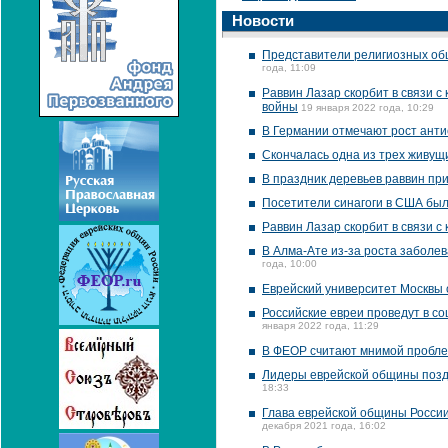
Новости
Представители религиозных об
года, 11:09
Раввин Лазар скорбит в связи 
войны
19 января 2022 года, 10:29
В Германии отмечают рост анти
Скончалась одна из трех живущ
В праздник деревьев раввин при
Посетители синагоги в США был
Раввин Лазар скорбит в связи 
В Алма-Ате из-за роста заболе
года, 10:00
Еврейский университет Москвы
Российские евреи проведут в с
января 2022 года, 11:29
В ФЕОР считают мнимой пробле
Лидеры еврейской общины позд
18:33
Глава еврейской общины России 
декабря 2021 года, 16:02