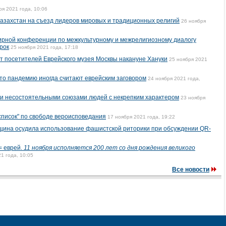
ря 2021 года, 10:06
азахстан на съезд лидеров мировых и традиционных религий
26 ноября
ирной конференции по межкультурному и межрелигиозному диалогу
рок
25 ноября 2021 года, 17:18
ут посетителей Еврейского музея Москвы накануне Хануки
25 ноября 2021
что пандемию иногда считают еврейским заговором
24 ноября 2021 года,
и несостоятельными союзами людей с некрепким характером
23 ноября
список" по свободе вероисповедания
17 ноября 2021 года, 19:22
бщина осудила использование фашистской риторики при обсуждении QR-
= еврей.
11 ноября исполняется 200 лет со дня рождения великого
1 года, 10:05
Все новости