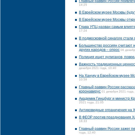
Главный раввин России привлеч
14:25
В Еврейском музее Москвы буду
В Еврейском музее Москвы откр
Глава УПЦ назван самым влияте
17:24
В подмосковной синагоге стали
Большинство россиян считают 
других народов – опрос
06 декабр
Полиция ищет хулиганов, повр
Важность традиционных ценност
декабря 2021 года, 10:40
На Хануку в Еврейском музее М
10:59
Главный раввин России рассказа
коронавирус
01 декабря 2021 года,
Академик Гинцбург и министр К
2021 года, 21:05
Антиковидные ограничения на Х
В ФЕОР против празднования Х
18:33
Главный раввин России зажег п
года, 12:40