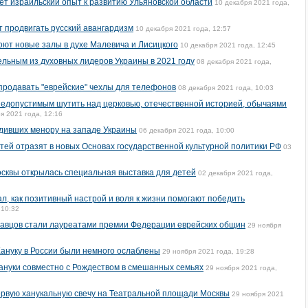
ет израильский опыт к развитию Ульяновской области
10 декабря 2021 года,
т продвигать русский авангардизм
10 декабря 2021 года, 12:57
оют новые залы в духе Малевича и Лисицкого
10 декабря 2021 года, 12:45
льным из духовных лидеров Украины в 2021 году
08 декабря 2021 года,
 продавать "еврейские" чехлы для телефонов
08 декабря 2021 года, 10:03
недопустимым шутить над церковью, отечественной историей, обычаями
я 2021 года, 12:16
едивших менору на западе Украины
06 декабря 2021 года, 10:00
ей отразят в новых Основах государственной культурной политики РФ
03
осквы открылась специальная выставка для детей
02 декабря 2021 года,
л, как позитивный настрой и воля к жизни помогают победить
 10:32
равцов стали лауреатами премии Федерации еврейских общин
29 ноября
ануку в России были немного ослаблены
29 ноября 2021 года, 19:28
ануки совместно с Рождеством в смешанных семьях
29 ноября 2021 года,
ервую ханукальную свечу на Театральной площади Москвы
29 ноября 2021