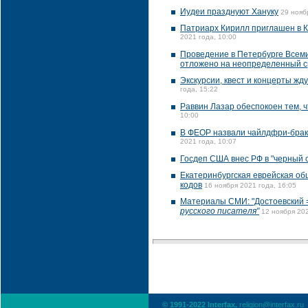
Иудеи празднуют Хануку
29 нояб
Патриарх Кирилл приглашен в К
2021 года, 10:00
Проведение в Петербурге Всем
отложено на неопределенный с
Экскурсии, квест и концерты жд
года, 15:22
Раввин Лазар обеспокоен тем, 
10:00
В ФЕОР назвали чайлдфри-брак
2021 года, 10:07
Госдеп США внес РФ в "черный 
Екатеринбургская еврейская о
кодов
16 ноября 2021 года, 16:05
Материалы СМИ: "Достоевский 
русского писателя"
12 ноября 202
© 1991-2022 Interfax,
religion@interfax.ru