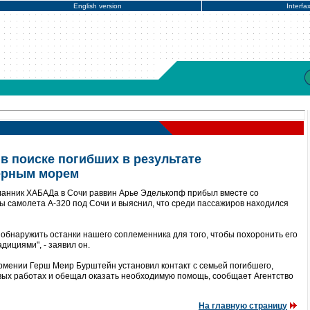
English version
Interfa
в поиске погибших в результате
ерным морем
ланник ХАБАДа в Сочи раввин Арье Эделькопф прибыл вместе со
ы самолета А-320 под Сочи и выяснил, что среди пассажиров находился
обнаружить останки нашего соплеменника для того, чтобы похоронить его
дициями", - заявил он.
рмении Герш Меир Бурштейн установил контакт с семьей погибшего,
вых работах и обещал оказать необходимую помощь, сообщает Агентство
На главную страницу