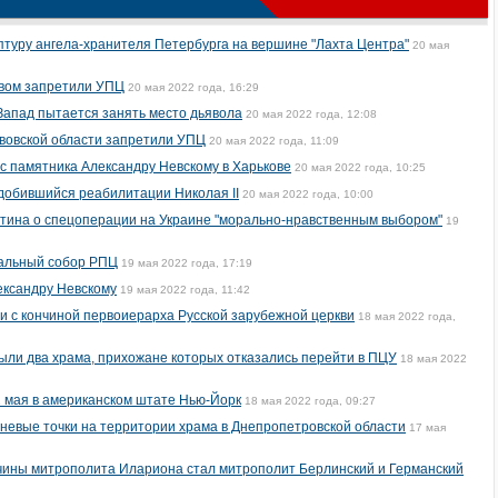
птуру ангела-хранителя Петербурга на вершине "Лахта Центра"
20 мая
евом запретили УПЦ
20 мая 2022 года, 16:29
Запад пытается занять место дьявола
20 мая 2022 года, 12:08
ьвовской области запретили УПЦ
20 мая 2022 года, 11:09
с памятника Александру Невскому в Харькове
20 мая 2022 года, 10:25
 добившийся реабилитации Николая II
20 мая 2022 года, 10:00
тина о спецоперации на Украине "морально-нравственным выбором"
19
альный собор РПЦ
19 мая 2022 года, 17:19
ександру Невскому
19 мая 2022 года, 11:42
зи с кончиной первоиерарха Русской зарубежной церкви
18 мая 2022 года,
ыли два храма, прихожане которых отказались перейти в ПЦУ
18 мая 2022
 мая в американском штате Нью-Йорк
18 мая 2022 года, 09:27
гневые точки на территории храма в Днепропетровской области
17 мая
чины митрополита Илариона стал митрополит Берлинский и Германский