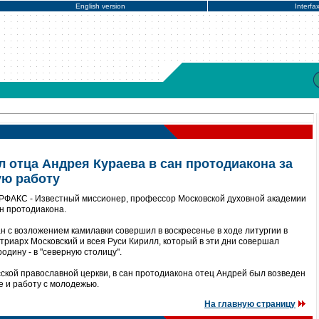
English version
Interfa
 отца Андрея Кураева в сан протодиакона за
ую работу
ЕРФАКС - Известный миссионер, профессор Московской духовной академии
н протодиакона.
н с возложением камилавки совершил в воскресенье в ходе литургии в
триарх Московский и всея Руси Кирилл, который в эти дни совершал
одину - в "северную столицу".
ской православной церкви, в сан протодиакона отец Андрей был возведен
е и работу с молодежью.
На главную страницу