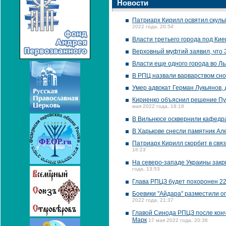
Новости
Патриарх Кирилл освятил скуль
2022 года, 20:54
Власти третьего города под Ки
Верховный муфтий заявил, что 
Власти еще одного города во Л
В РПЦ назвали варварством сно
Умер адвокат Герман Лукьянов,
Кириенко объяснил решение Пу
мая 2022 года, 18:18
В Вильнюсе осквернили кафедр
В Харькове снесли памятник Ал
Патриарх Кирилл скорбит в свя
16:23
На северо-западе Украины закр
года, 13:53
Глава РПЦЗ будет похоронен 22
Боевики "Айдара" разместили о
2022 года, 21:37
Главой Синода РПЦЗ после кон
Марк
17 мая 2022 года, 20:36