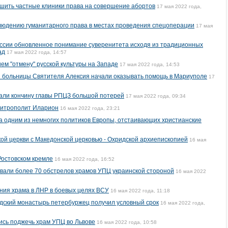
шить частные клиники права на совершение абортов
17 мая 2022 года,
людению гуманитарного права в местах проведения спецоперации
17 мая
ссии обновленное понимание суверенитета исходя из традиционных
ад
17 мая 2022 года, 14:57
ем "отмену" русской культуры на Западе
17 мая 2022 года, 14:53
 больницы Cвятителя Алексия начали оказывать помощь в Мариуполе
17
вали кончину главы РПЦЗ большой потерей
17 мая 2022 года, 09:34
митрополит Иларион
16 мая 2022 года, 23:21
 одним из немногих политиков Европы, отстаивающих христианские
й церкви с Македонской церковью - Охридской архиепископией
16 мая
 Ростовском кремле
16 мая 2022 года, 16:52
вали более 70 обстрелов храмов УПЦ украинской стороной
16 мая 2022
ния храма в ЛНР в боевых целях ВСУ
16 мая 2022 года, 11:18
дский монастырь петербуржец получил условный срок
16 мая 2022 года,
ись поджечь храм УПЦ во Львове
16 мая 2022 года, 10:58