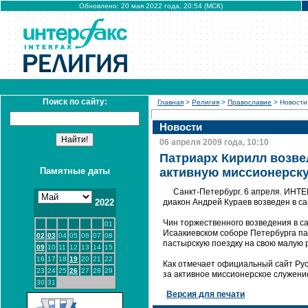
Обновлено: 20 мая 2022 года, 20:54 (МСК)
Поиск по сайту:
Главная
>
Религия
>
Православие
> Новости
Новости
06 апреля 2009 года, 10:10
Патриарх Кирилл возвел
Памятные даты
активную миссионерск
Санкт-Петербург. 6 апреля. ИНТ
2022
диакон Андрей Кураев возведен в са
Чин торжественного возведения в са
01
Исаакиевском соборе Петербурга па
02
03
04
05
06
07
08
пастырскую поездку на свою малую р
09
10
11
12
13
14
15
16
17
18
19
20
21
22
Как отмечает официальный сайт Рус
23
24
25
26
27
28
29
за активное миссионерское служени
30
31
Версия для печати