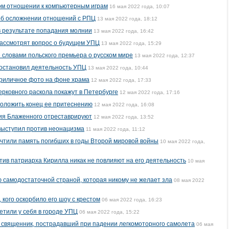
ом отношении к компьютерным играм
16 мая 2022 года, 10:07
 об осложнении отношений с РПЦ
13 мая 2022 года, 18:12
в результате попадания молнии
13 мая 2022 года, 16:42
рассмотрят вопрос о будущем УПЦ
13 мая 2022 года, 15:29
словами польского премьера о русском мире
13 мая 2022 года, 12:37
иостановил деятельность УПЦ
13 мая 2022 года, 10:44
риличное фото на фоне храма
12 мая 2022 года, 17:33
ерковного раскола покажут в Петербурге
12 мая 2022 года, 17:16
положить конец ее притеснению
12 мая 2022 года, 16:08
ия Блаженного отреставрируют
12 мая 2022 года, 13:52
ыступил против неонацизма
11 мая 2022 года, 11:12
чтили память погибших в годы Второй мировой войны
10 мая 2022 года,
тив патриарха Кирилла никак не повлияют на его деятельность
10 мая
 самодостаточной страной, которая никому не желает зла
08 мая 2022
 кого оскорбило его шоу с крестом
06 мая 2022 года, 16:23
етили у себя в городе УПЦ
06 мая 2022 года, 15:22
 священник, пострадавший при падении легкомоторного самолета
06 мая