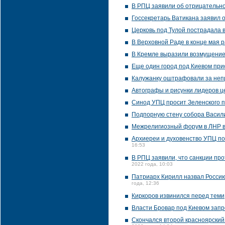
В РПЦ заявили об отрицательн
Госсекретарь Ватикана заявил
Церковь под Тулой пострадала 
В Верховной Раде в конце мая 
В Кремле выразили возмущение 
Еще один город под Киевом пр
Калужанку оштрафовали за неп
Автографы и рисунки лидеров ц
Синод УПЦ просит Зеленского 
Подпорную стену собора Васил
Межрелигиозный форум в ЛНР в
Архиереи и духовенство УПЦ по
16:53
В РПЦ заявили, что санкции про
2022 года, 10:03
Патриарх Кирилл назвал Россию
года, 12:36
Киркоров извинился перед теми,
Власти Бровар под Киевом запр
Скончался второй красноярский