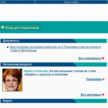
x.com
Карта сайта
Вход
для подписчиков
Документы
Выступление патриарха Кирилла на X Парламентских встречах в
Совете Федерации
Все документы
Эксклюзив раздела
Ирина Алексина
: За пасхальным столом не стоит
говорить о деньгах и политике
Подробнее
Все интервью
Видео