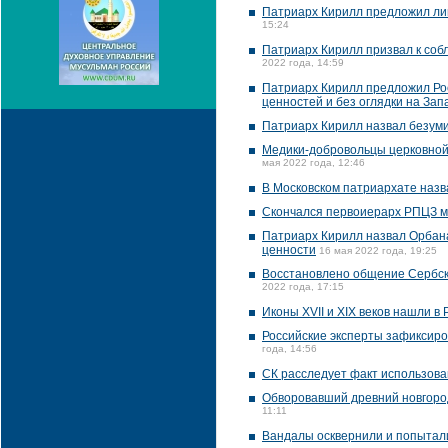
Патриарх Кирилл предложил ли
15:24
Патриарх Кирилл призвал к соб
2022 года, 14:59
Патриарх Кирилл предложил Ро
ценностей и без оглядки на Зап
Патриарх Кирилл назвал безуми
Медики-добровольцы церковной
мая 2022 года, 12:46
В Московском патриархате наз
Скончался первоиерарх РПЦЗ 
Патриарх Кирилл назвал Орбана
ценности
16 мая 2022 года, 19:25
Восстановлено общение Сербско
2022 года, 17:15
Иконы XVII и XIX веков нашли в
Российские эксперты зафиксиро
года, 14:56
СК расследует факт использова
Обворовавший древний новгоро
11:11
Вандалы осквернили и попытал