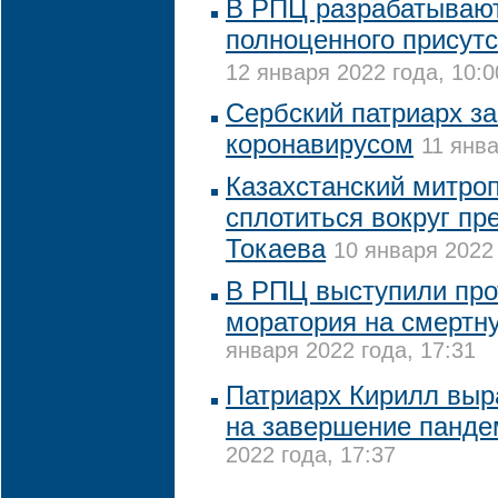
В РПЦ разрабатываю
полноценного присут
12 января 2022 года, 10:0
Сербский патриарх з
коронавирусом
11 янва
Казахстанский митро
сплотиться вокруг пр
Токаева
10 января 2022 
В РПЦ выступили про
моратория на смертн
января 2022 года, 17:31
Патриарх Кирилл выр
на завершение панде
2022 года, 17:37