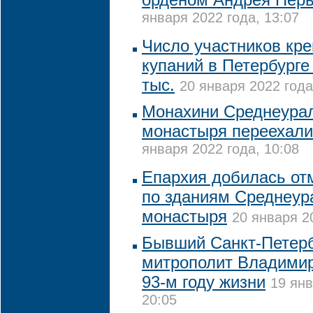
января 2022 года, 13:07
Число участников кр
купаний в Петербурге
тыс.
20 января 2022 года
Монахини Среднеурал
монастыря переехали
января 2022 года, 10:08
Епархия добилась о
по зданиям Среднеур
монастыря
20 января 2
Бывший Санкт-Петерб
митрополит Владимир
93-м году жизни
19 янв
20:05