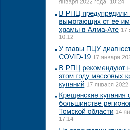
января 2022 года, 10:24
В РПЦ предупредили 
вымогающих от ее им
храмы в Алма-Ате
17 
10:12
У главы ПЦУ диагнос
COVID-19
17 января 202
В РПЦ рекомендуют н
этом году массовых 
купаний
17 января 2022 
Крещенские купания 
большинстве регионо
Томской области
14 ян
17:14