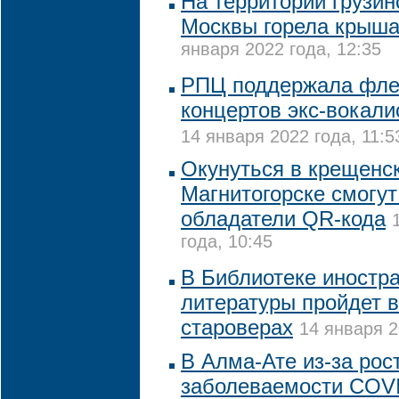
На территории грузин
Москвы горела крыша
января 2022 года, 12:35
РПЦ поддержала фле
концертов экс-вокали
14 января 2022 года, 11:5
Окунуться в крещенс
Магнитогорске смогут
обладатели QR-кода
года, 10:45
В Библиотеке иностр
литературы пройдет 
староверах
14 января 2
В Алма-Ате из-за рос
заболеваемости COVI