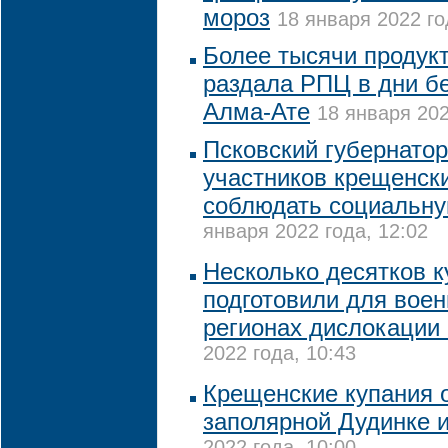
мороз
18 января 2022 го
Более тысячи продук
раздала РПЦ в дни б
Алма-Ате
18 января 202
Псковский губернатор
участников крещенск
соблюдать социальн
января 2022 года, 12:02
Несколько десятков к
подготовили для вое
регионах дислокации
2022 года, 10:43
Крещенские купания 
заполярной Дудинке 