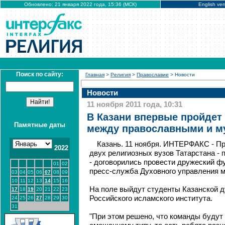
Обновлено: 21 января 2022 года, 15:36 (МСК)
English ver
Поиск по сайту:
Главная
>
Религия
>
Православие
> Новости
Новости
11 ноября 2011 года, 10:31
В Казани впервые пройдет
Памятные даты
между православными и м
Казань. 11 ноября. ИНТЕРФАКС - П
2022
двух религиозных вузов Татарстана -
- договорились провести дружеский ф
01
02
пресс-служба Духовного управления 
03
04
05
06
07
08
09
10
11
12
13
14
15
16
На поле выйдут студенты Казанской д
17
18
19
20
21
22
23
Российского исламского института.
24
25
26
27
28
29
30
31
"При этом решено, что команды буду