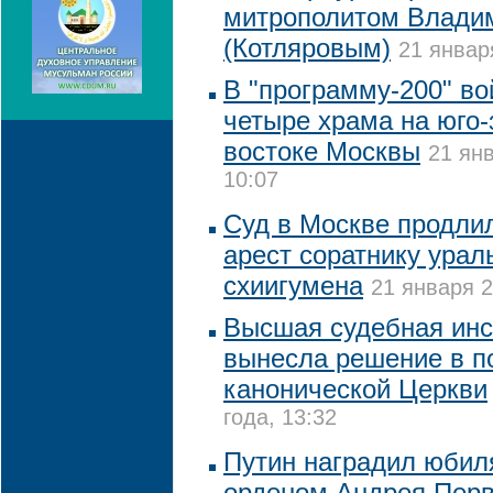
митрополитом Влади
(Котляровым)
21 январ
В "программу-200" в
четыре храма на юго-
востоке Москвы
21 ян
10:07
Суд в Москве продлил
арест соратнику ураль
схиигумена
21 января 2
Высшая судебная инс
вынесла решение в п
канонической Церкви
года, 13:32
Путин наградил юби
орденом Андрея Перв