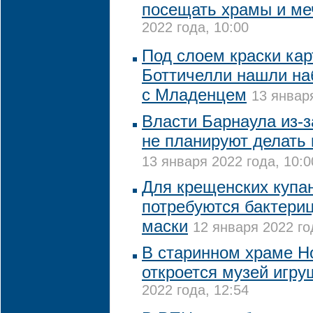
посещать храмы и ме
2022 года, 10:00
Под слоем краски ка
Боттичелли нашли н
с Младенцем
13 января
Власти Барнаула из-з
не планируют делать 
13 января 2022 года, 10:0
Для крещенских купа
потребуются бактери
маски
12 января 2022 го
В старинном храме Н
откроется музей игру
2022 года, 12:54