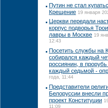
Путин не стал купать
Крещение
19 января 20
Церкви передали нас
корпус подворья Тро
лавры в Москве
19 ян
12:43
Посетить службы на 
собирался каждый че
россиянин, в прорубь
каждый седьмой - оп
года, 11:44
Представители религ
Белоруссии внесли п
проект Конституции
1
11:09