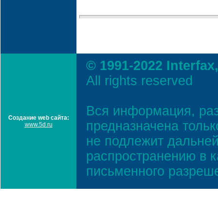
© 1991-2022 Interfax
All rights reserved
Вся информация, ра
Создание web сайта:
предназначена тольк
www.5d.ru
не подлежит дальней
распространению в к
письменного разреш