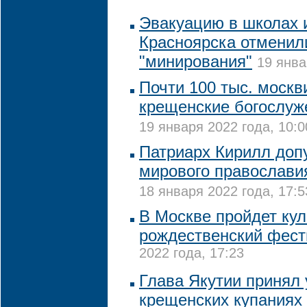
Эвакуацию в школах 
Красноярска отменили
"минирования"
19 янва
Почти 100 тыс. москв
крещенские богослуже
19 января 2022 года, 10:0
Патриарх Кирилл допу
мирового православия
18 января 2022 года, 17:5
В Москве пройдет ку
рождественский фест
2022 года, 17:23
Глава Якутии принял 
крещенских купаниях 