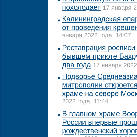
похолодает
17 января 2
Калининградская епа
от проведения креще
января 2022 года, 14:07
Реставрация росписи
бывшем приюте Бахр
два года
17 января 2022
Подворье Среднеазиа
митрополии откроетс
храме на севере Мос
2022 года, 11:44
В главном храме Воо
России впервые про
рождественский хоро