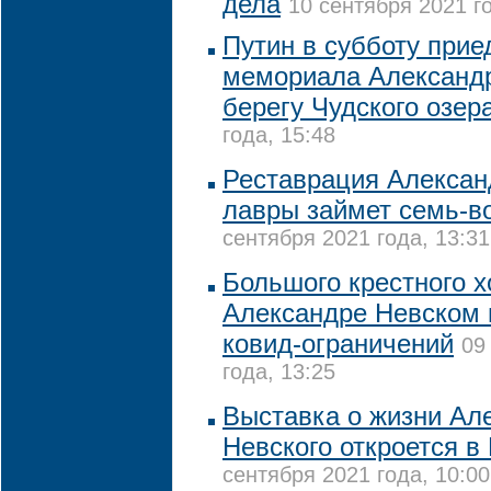
дела
10 сентября 2021 го
Путин в субботу прие
мемориала Александр
берегу Чудского озер
года, 15:48
Реставрация Алексан
лавры займет семь-в
сентября 2021 года, 13:31
Большого крестного х
Александре Невском н
ковид-ограничений
09
года, 13:25
Выставка о жизни Ал
Невского откроется в
сентября 2021 года, 10:00