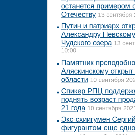
останется примером 
Отечеству
13 сентября 
Путин и патриарх от
Александру Невскому
Чудского озера
13 сент
10:00
Памятник преподобн
Аляскинскому открыт
области
10 сентября 202
Спикер РПЦ поддерж
поднять возраст прод
21 года
10 сентября 2021
Экс-схиигумен Сергий
фигурантом еще одно