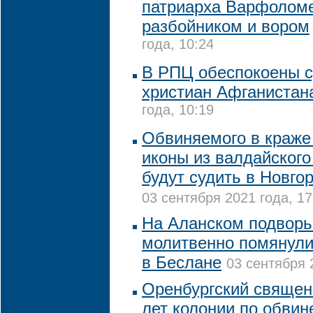
патриарха Варфоломе
разбойником и вором
года, 10:24
В РПЦ обеспокоены 
христиан Афганистан
года, 10:19
Обвиняемого в краже 
иконы из валдайског
будут судить в Новго
03 сентября 2021 года, 17
На Аланском подворь
молитвенно помянули
в Беслане
03 сентября 
Оренбургский священ
лет колонии по обвин