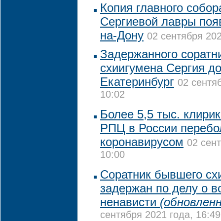
Копия главного собор
Сергиевой лавры появ
на-Дону
02 сентября 202
Задержанного соратни
схиигумена Сергия до
Екатеринбург
02 сентя
10:02
Более 5,5 тыс. клири
РПЦ в России перебо
коронавирусом
02 сент
10:00
Соратник бывшего сх
задержан по делу о 
ненависти
(обновленн
сентября 2021 года, 16:49