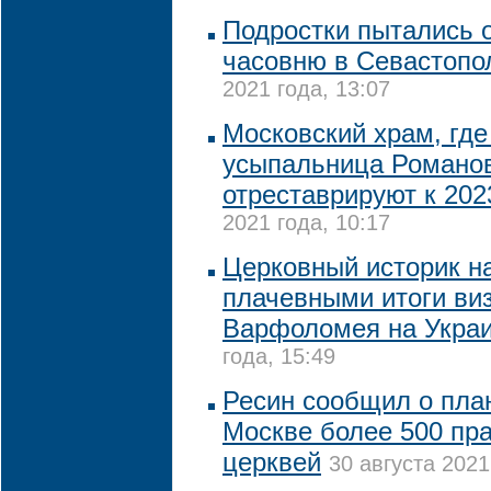
Подростки пытались 
часовню в Севастопо
2021 года, 13:07
Московский храм, где
усыпальница Романо
отреставрируют к 202
2021 года, 10:17
Церковный историк н
плачевными итоги ви
Варфоломея на Укра
года, 15:49
Ресин сообщил о план
Москве более 500 пр
церквей
30 августа 2021