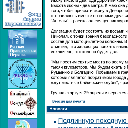
Икону писали два года дорогими краск
Высота иконы - два метра. К маю она 
того, чтобы привезти икону в Днепропе
отправляюсь вместе со своими друзья
"Ангелы", - рассказал священник журн
Делегация будет состоять из восьми ч
Николая, с точки зрения безопасност
состав для мотоциклетной колонны. В
отметил, что желающих поехать намно
исключено, что колонн будет две.
"Мы посетим святые места по всему 
тысяч километров. Мы будем ехать в 
Румынию и Болгарию. Побываем в гре
который является побратимом города 
ждут местные байкерские клубы", - ра
Группа стартует 29 апреля и вернется 
Версия для печати
Новости
Подлинную походную 