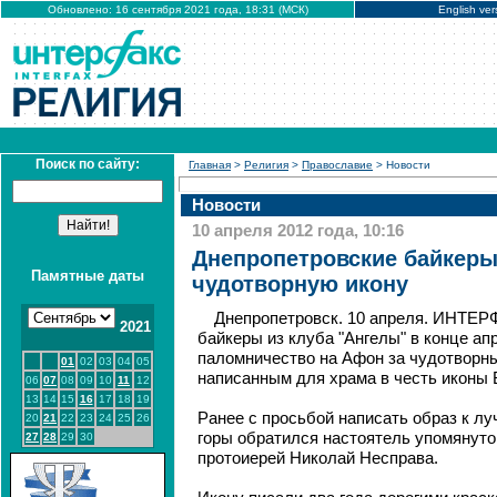
Обновлено: 16 сентября 2021 года, 18:31 (МСК)
English ver
Поиск по сайту:
Главная
>
Религия
>
Православие
> Новости
Новости
10 апреля 2012 года, 10:16
Днепропетровские байкеры
Памятные даты
чудотворную икону
Днепропетровск. 10 апреля. ИНТЕР
2021
байкеры из клуба "Ангелы" в конце ап
паломничество на Афон за чудотворн
01
02
03
04
05
написанным для храма в честь иконы 
06
07
08
09
10
11
12
13
14
15
16
17
18
19
Ранее с просьбой написать образ к л
20
21
22
23
24
25
26
горы обратился настоятель упомянуто
27
28
29
30
протоиерей Николай Несправа.