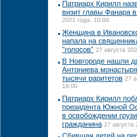
Патриарх Кирилл наз
визит главы Фанара в
2021 года, 10:00
Женщина в Ивановско
напала на священник
"голосов"
27 августа 202
В Новгороде нашли д
Антониева монастыря
тысячи раритетов
27 а
18:00
Патриарх Кирилл поб
президента Южной О
в освобождении грузи
гражданина
27 августа 
Сбившая детей на пе