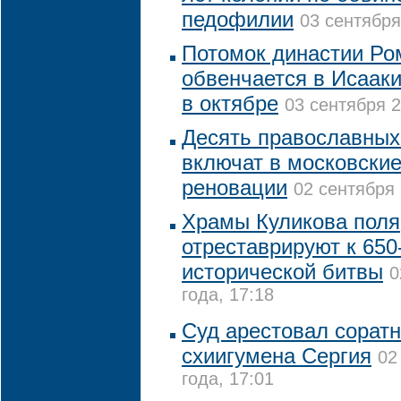
педофилии
03 сентября
Потомок династии Р
обвенчается в Исаак
в октябре
03 сентября 2
Десять православных
включат в московски
реновации
02 сентября 
Храмы Куликова поля
отреставрируют к 650
исторической битвы
0
года, 17:18
Суд арестовал сорат
схиигумена Сергия
02
года, 17:01