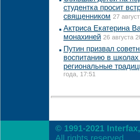
студентка просит вст
священником
27 август
Актриса Екатерина В
монахиней
26 августа 2
Путин призвал советн
воспитанию в школах
региональные традиц
года, 17:51
© 1991-2021 Interfax
All rights reserved