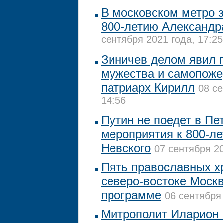
В московском метро з
800-летию Александр
сентября 2021 года, 17:25
Зиничев делом явил 
мужества и самопоже
патриарх Кирилл
08 се
14:56
Путин не поедет в Пе
мероприятия к 800-л
Невского
07 сентября 20
Пять православных х
северо-востоке Москв
программе
06 сентября 
Митрополит Иларион 