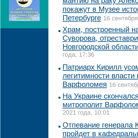
мантию на раку Алек
покажут в Музее исто
Петербурге
16 сентября
Храм, построенный н
Суворова, отреставр
Новгородской област
года, 17:36
Патриарх Кирилл усо
легитимности власти 
Варфоломея
16 сентяб
На Украине скончалс
митрополит Варфоло
2021 года, 10:01
Отпевание генерала 
пройдет в кафедраль