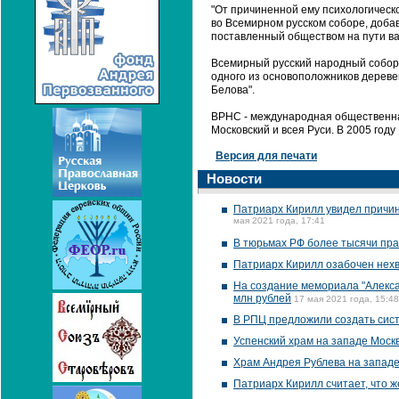
"От причиненной ему психологическо
во Всемирном русском соборе, добав
поставленный обществом на пути ва
Всемирный русский народный собор 
одного из основоположников дереве
Белова".
ВРНС - международная общественная
Московский и всея Руси. В 2005 го
Версия для печати
Новости
Патриарх Кирилл увидел причин
мая 2021 года, 17:41
В тюрьмах РФ более тысячи пра
Патриарх Кирилл озабочен нехв
На создание мемориала "Алекса
млн рублей
17 мая 2021 года, 15:48
В РПЦ предложили создать сис
Успенский храм на западе Москв
Храм Андрея Рублева на западе
Патриарх Кирилл считает, что ж