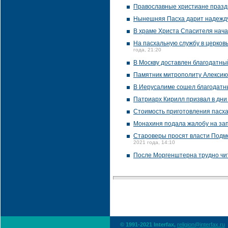
Православные христиане празд
Нынешняя Пасха дарит надежду
В храме Христа Спасителя нача
На пасхальную службу в церков
года, 21:20
В Москву доставлен благодатны
Памятник митрополиту Алексию 
В Иерусалиме сошел благодатн
Патриарх Кирилл призвал в дн
Стоимость приготовления пасха
Монахиня подала жалобу на за
Староверы просят власти Подмо
2021 года, 14:10
После Моргенштерна трудно чит
© 1991-2021 Interfax,
religion@interfax.ru