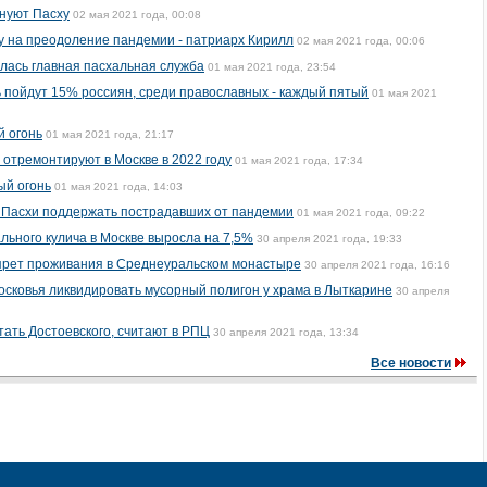
нуют Пасху
02 мая 2021 года, 00:08
 на преодоление пандемии - патриарх Кирилл
02 мая 2021 года, 00:06
лась главная пасхальная служба
01 мая 2021 года, 23:54
ь пойдут 15% россиян, среди православных - каждый пятый
01 мая 2021
й огонь
01 мая 2021 года, 21:17
отремонтируют в Москве в 2022 году
01 мая 2021 года, 17:34
ый огонь
01 мая 2021 года, 14:03
и Пасхи поддержать пострадавших от пандемии
01 мая 2021 года, 09:22
льного кулича в Москве выросла на 7,5%
30 апреля 2021 года, 19:33
прет проживания в Среднеуральском монастыре
30 апреля 2021 года, 16:16
сковья ликвидировать мусорный полигон у храма в Лыткарине
30 апреля
ать Достоевского, считают в РПЦ
30 апреля 2021 года, 13:34
Все новости