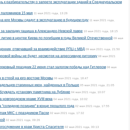
нь к разбирательству о запрете эксплуатации зданий в Среднеуральском
и паломников 15 мая
11 мая 2021 года, 13:26
а юге Москвы сдадут в эксплуатацию в будущем году
11 мая 2021 года,
 за закладку гашиша в Александро-Невской лавре
10 мая 2021 года, 18:15
литию в центре Киева по погибшим в годы Великой Отечественной
09 мая
щенник, отвечавший за взаимодействие РПЦ с МВД
09 мая 2021 года, 21:50
ировой войны не будет, несмотря на агрессивную риторику
08 мая 2021
церковный праздник 22 июня стал залогом победы над Гитлером
06 мая
 в строй на юго-востоке Москвы
06 мая 2021 года, 18:47
адельцев старинных икон, найденных в Польше
05 мая 2021 года, 21:05
обсуждать установку памятника на Лубянке
04 мая 2021 года, 10:07
 новгородском храме XVIII века
04 мая 2021 года, 10:02
 "солидную позицию" в конце прошлого года
02 мая 2021 года, 17:55
ипаж МКС с праздником Пасхи
02 мая 2021 года, 17:32
хой
02 мая 2021 года, 09:26
огослужение в храм Христа Спасителя
02 мая 2021 года, 00:13