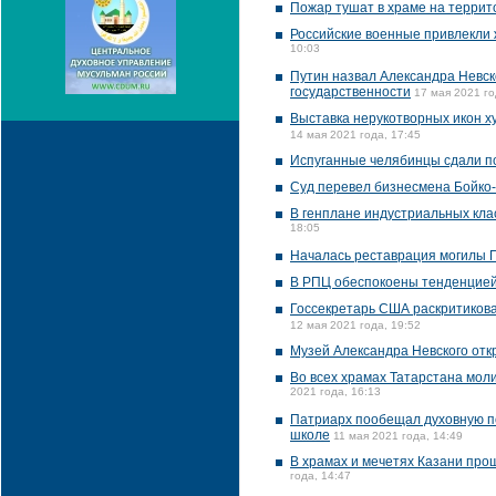
Пожар тушат в храме на террит
Российские военные привлекли 
10:03
Путин назвал Александра Невск
государственности
17 мая 2021 го
Выставка нерукотворных икон х
14 мая 2021 года, 17:45
Испуганные челябинцы сдали по
Суд перевел бизнесмена Бойко
В генплане индустриальных кла
18:05
Началась реставрация могилы 
В РПЦ обеспокоены тенденцией 
Госсекретарь США раскритикова
12 мая 2021 года, 19:52
Музей Александра Невского отк
Во всех храмах Татарстана мол
2021 года, 16:13
Патриарх пообещал духовную п
школе
11 мая 2021 года, 14:49
В храмах и мечетях Казани про
года, 14:47