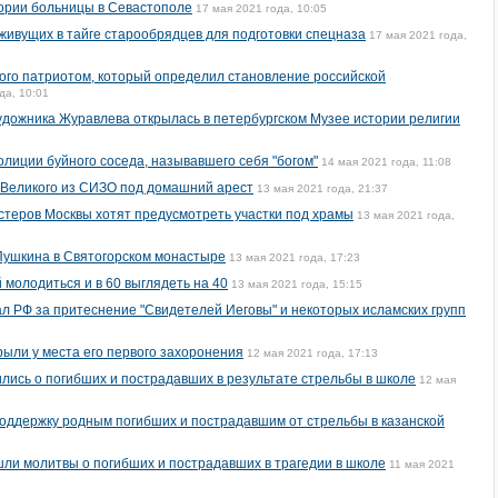
ории больницы в Севастополе
17 мая 2021 года, 10:05
живущих в тайге старообрядцев для подготовки спецназа
17 мая 2021 года,
ого патриотом, который определил становление российской
да, 10:01
удожника Журавлева открылась в петербургском Музее истории религии
лиции буйного соседа, называвшего себя "богом"
14 мая 2021 года, 11:08
-Великого из СИЗО под домашний арест
13 мая 2021 года, 21:37
стеров Москвы хотят предусмотреть участки под храмы
13 мая 2021 года,
Пушкина в Святогорском монастыре
13 мая 2021 года, 17:23
молодиться и в 60 выглядеть на 40
13 мая 2021 года, 15:15
л РФ за притеснение "Свидетелей Иеговы" и некоторых исламских групп
рыли у места его первого захоронения
12 мая 2021 года, 17:13
ились о погибших и пострадавших в результате стрельбы в школе
12 мая
оддержку родным погибших и пострадавшим от стрельбы в казанской
шли молитвы о погибших и пострадавших в трагедии в школе
11 мая 2021