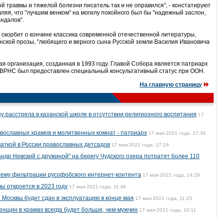
й травмы и тяжелой болезни писатель так и не оправился", - констатируют
ляя, что "лучшим венком" на могилу покойного был бы "надежный заслон,
ндалов".
скорбит о кончине классика современной отечественной литературы,
нской прозы, "любящего и верного сына Русской земли Василия Ивановича
 организация, созданная в 1993 году. Главой Собора является патриарх
ду ВРНС был предоставлен специальный консультативный статус при ООН.
На главную страницу
у расстрела в казанской школе в отсутствии религиозного воспитания
17
вославных храмов и молитвенных комнат - патриарх
17 мая 2021 года, 17:36
аткой в России православных детсадов
17 мая 2021 года, 17:29
ндр Невский с дружиной" на берегу Чудского озера потратят более 110
тему фильтрации русофобского интернет-контента
17 мая 2021 года, 14:29
ы откроется в 2023 году
17 мая 2021 года, 11:46
 Москвы будет сдан в эксплуатацию в конце мая
17 мая 2021 года, 11:25
енщин в храмах всегда будет больше, чем мужчин
17 мая 2021 года, 10:11