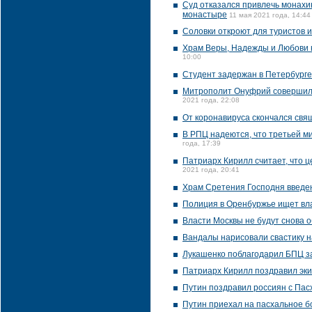
Суд отказался привлечь монахи
монастыре
11 мая 2021 года, 14:44
Соловки откроют для туристов 
Храм Веры, Надежды и Любови н
10:00
Студент задержан в Петербурге
Митрополит Онуфрий совершил 
2021 года, 22:08
От коронавируса скончался свя
В РПЦ надеются, что третьей м
года, 17:39
Патриарх Кирилл считает, что 
2021 года, 20:41
Храм Сретения Господня введен
Полиция в Оренбуржье ищет вл
Власти Москвы не будут снова 
Вандалы нарисовали свастику на
Лукашенко поблагодарил БПЦ за
Патриарх Кирилл поздравил эк
Путин поздравил россиян с Пас
Путин приехал на пасхальное б