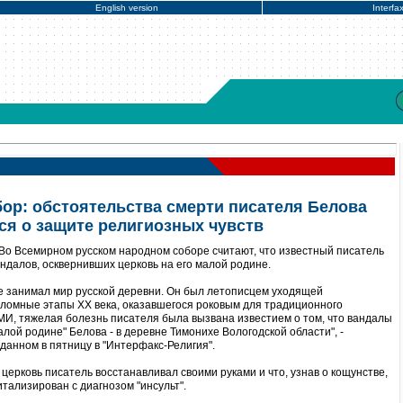
English version
Interfa
ор: обстоятельства смерти писателя Белова
ся о защите религиозных чувств
Во Всемирном русском народном соборе считают, что известный писатель
ндалов, осквернивших церковь на его малой родине.
ве занимал мир русской деревни. Он был летописцем уходящей
реломные этапы ХХ века, оказавшегося роковым для традиционного
МИ, тяжелая болезнь писателя была вызвана известием о том, что вандалы
алой родине" Белова - в деревне Тимонихе Вологодской области", -
данном в пятницу в "Интерфакс-Религия".
 церковь писатель восстанавливал своими руками и что, узнав о кощунстве,
итализирован с диагнозом "инсульт".