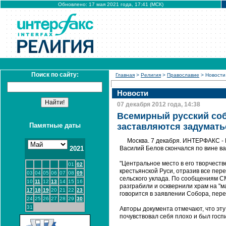
Обновлено: 17 мая 2021 года, 17:41 (МСК)
Поиск по сайту:
Главная
>
Религия
>
Православие
> Новости
Новости
07 декабря 2012 года, 14:38
Всемирный русский соб
Памятные даты
заставляются задумать
Москва. 7 декабря. ИНТЕРФАКС - 
2021
Василий Белов скончался по вине ва
"Центральное место в его творчест
01
02
крестьянской Руси, отразив все пе
03
04
05
06
07
08
09
сельского уклада. По сообщениям С
10
11
12
13
14
15
16
разграбили и осквернили храм на "м
17
18
19
20
21
22
23
говорится в заявлении Собора, пере
24
25
26
27
28
29
30
31
Авторы документа отмечают, что эту
почувствовал себя плохо и был госп