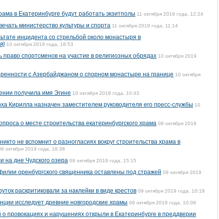
рама в Екатеринбурге будут работать экзитполы
11 октября 2019 года, 12:24
вечать министерство культуры и спорта
11 октября 2019 года, 11:14
льтате инцидента со стрельбой около монастыря в
я)
10 октября 2019 года, 18:53
ь право спортсменов на участие в религиозных обрядах
10 октября 2019
оренности с Азербайджаном о спорном монастыре на границе
10 октября
ении получила имя Эгине
10 октября 2019 года, 10:43
ха Кирилла назначен заместителем руководителя его пресс-службы
10
опроса о месте строительства екатеринбургского храма
09 октября 2019
 никто не вспомнит о разногласиях вокруг строительства храма в
09 октября 2019 года, 16:38
и на дне Чудского озера
09 октября 2019 года, 15:15
офилии оренбургского священника оставлены под стражей
09 октября 2019
ток раскритиковали за наклейки в виде крестов
09 октября 2019 года, 10:19
нции исследует древние новгородские храмы
09 октября 2019 года, 10:09
 о провокациях и нарушениях открыли в Екатеринбурге в преддверии