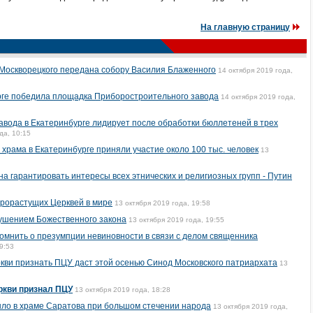
На главную страницу
 Москворецкого передана собору Василия Блаженного
14 октября 2019 года,
рге победила площадка Приборостроительного завода
14 октября 2019 года,
авода в Екатеринбурге лидирует после обработки бюллетеней в трех
да, 10:15
 храма в Екатеринбурге приняли участие около 100 тыс. человек
13
а гарантировать интересы всех этнических и религиозных групп - Путин
трорастущих Церквей в мире
13 октября 2019 года, 19:58
ушением Божественного закона
13 октября 2019 года, 19:55
мнить о презумпции невиновности в связи с делом священника
9:53
ви признать ПЦУ даст этой осенью Синод Московского патриархата
13
ркви признал ПЦУ
13 октября 2019 года, 18:28
шло в храме Саратова при большом стечении народа
13 октября 2019 года,