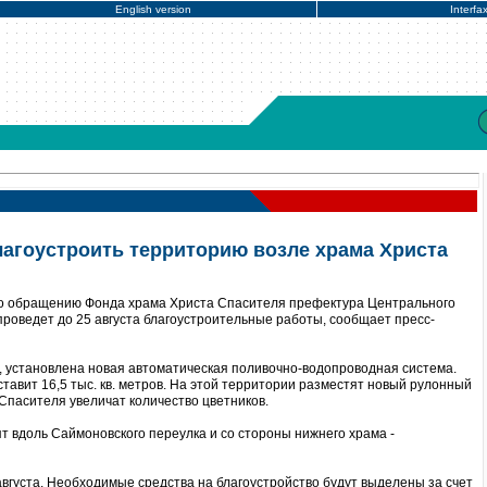
English version
Interfa
агоустроить территорию возле храма Христа
По обращению Фонда храма Христа Спасителя префектура Центрального
проведет до 25 августа благоустроительные работы, сообщает пресс-
, установлена новая автоматическая поливочно-водопроводная система.
авит 16,5 тыс. кв. метров. На этой территории разместят новый рулонный
 Спасителя увеличат количество цветников.
т вдоль Саймоновского переулка и со стороны нижнего храма -
августа. Необходимые средства на благоустройство будут выделены за счет