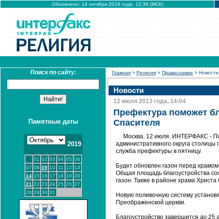
Обновлено: 14 октября 2019 года, 12:39 (МСК)
Поиск по сайту:
Главная
>
Религия
>
Православие
> Новости
Новости
12 июля 2013 года, 14:04
Префектура поможет бл
Памятные даты
Спасителя
Москва. 12 июля. ИНТЕРФАКС - 
2019
административного округа столицы 
служба префектуры в пятницу.
01
02
03
04
05
06
Будет обновлен газон перед храмом
07
08
09
10
11
12
13
Общая площадь благоустройства сост
14
15
16
17
18
19
20
газон. Также в районе храма Христа
21
22
23
24
25
26
27
28
29
30
31
Новую поливочную систему установя
Преображенской церкви.
Благоустройство завершится до 25 