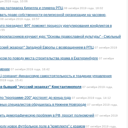
бря 2019 года, 10:06
ика патриарха Кирилла и спикера РПЦ
08 октября 2019 года, 18:02
вать право собственности религиозной организации на часовню,
08 октября 2019 года, 10:57
 что президент ФРГ поможет процессу урегулирования конфликтов в
8:55
вероклассников изучают курс "Основы православной культуры" - Смольный
сский экзархат" Западной Европы с возвращением в РПЦ
07 октября 2019
осом по поводу места строительства храма в Екатеринбурге
07 октября
рмении
07 октября 2019 года, 16:42
РПЦ сохранит финансовую самостоятельность и традиции управления
2019 года, 15:41
в бывший "русский экзархат" Константинополя
07 октября 2019 года,
о "программе-200" достроят до конца года
07 октября 2019 года, 14:12
овных специалистов обрушилась в Нижнем Новгороде
07 октября 2019 года,
ить демографическую проблему в РФ, просит полномочий
07 октября 2019
оду новое футбольное поле в "комплекте" с храмом
07 октября 2019 года,