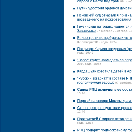
опроса о месте под храм
09 октя
Путин удостоил орденов духовн
Псковский суд отказался призна
возведенную на пожертвования
Грузинский патриарх надеется,
Закавказье
07 октября 2019 года, 1
Более трети петербургских чет
07 октября 2019 года, 16:52
Патриарх Кирилл поздравил "ру
года, 16:46
"Голос" будет наблюдать за опр
2019 года, 16:45
Кардашьян крестила детей в А
"Русский экзархат" в составе 
(дополненная версия)
07 октября 
Синод РПЦ включил в ее соста
15:16
Первый на севере Москвы храм п
Стена центра подготовки церк
12:46
Протоиерей Смирнов готов реш
года, 12:14
РПЦ подарит подмосковному гор