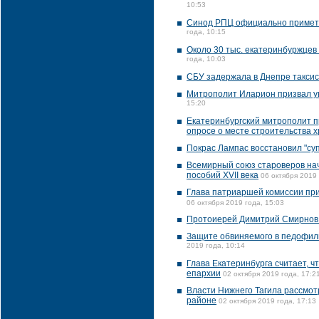
10:53
Синод РПЦ официально примет в
года, 10:15
Около 30 тыс. екатеринбуржцев
года, 10:03
СБУ задержала в Днепре таксис
Митрополит Иларион призвал ув
15:20
Екатеринбургский митрополит п
опросе о месте строительства 
Покрас Лампас восстановил "суп
Всемирный союз староверов нач
пособий XVII века
06 октября 2019 
Глава патриаршей комиссии при
06 октября 2019 года, 15:03
Протоиерей Димитрий Смирнов 
Защите обвиняемого в педофили
2019 года, 10:14
Глава Екатеринбурга считает, ч
епархии
02 октября 2019 года, 17:2
Власти Нижнего Тагила рассмот
районе
02 октября 2019 года, 17:13