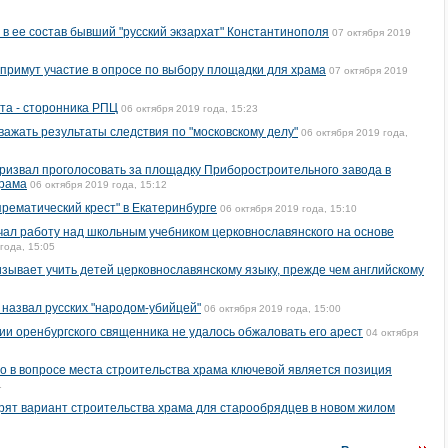
 ее состав бывший "русский экзархат" Константинополя
07 октября 2019
 примут участие в опросе по выбору площадки для храма
07 октября 2019
та - сторонника РПЦ
06 октября 2019 года, 15:23
ажать результаты следствия по "московскому делу"
06 октября 2019 года,
ризвал проголосовать за площадку Приборостроительного завода в
храма
06 октября 2019 года, 15:12
рематический крест" в Екатеринбурге
06 октября 2019 года, 15:10
ал работу над школьным учебником церковнославянского на основе
года, 15:05
зывает учить детей церковнославянскому языку, прежде чем английскому
назвал русских "народом-убийцей"
06 октября 2019 года, 15:00
и оренбургского священника не удалось обжаловать его арест
04 октября
то в вопросе места строительства храма ключевой является позиция
1
рят вариант строительства храма для старообрядцев в новом жилом