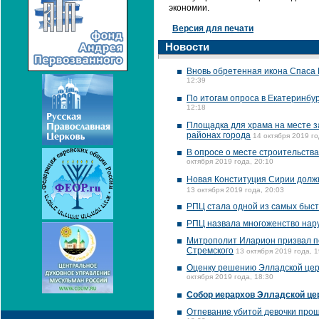
экономии.
Версия для печати
Новости
Вновь обретенная икона Спаса
12:39
По итогам опроса в Екатеринбу
12:18
Площадка для храма на месте з
районах города
14 октября 2019 го
В опросе о месте строительства
октября 2019 года, 20:10
Новая Конституция Сирии должн
13 октября 2019 года, 20:03
РПЦ стала одной из самых быс
РПЦ назвала многоженство нар
Митрополит Иларион призвал по
Стремского
13 октября 2019 года, 1
Оценку решению Элладской церк
октября 2019 года, 18:30
Собор иерархов Элладской це
Отпевание убитой девочки про