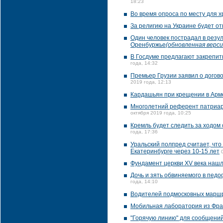
18:23
Во время опроса по месту для х
За религию на Украине будет от
Один человек пострадал в резу
Оренбуржье
(обновленная верси
В Госдуме предлагают закрепит
года, 14:32
Премьер Грузии заявил о догов
2019 года, 12:13
Кардашьян при крещении в Арм
Многолетний референт патриар
октября 2019 года, 10:25
Кремль будет следить за ходом 
года, 17:36
Уральский полпред считает, что
Екатеринбурге через 10-15 лет
Фундамент церкви XV века нашл
Дочь и зять обвиняемого в пед
года, 14:10
Водителей подмосковных маршру
Мобильная лаборатория из Фра
"Горячую линию" для сообщений