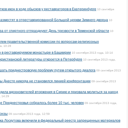
ков икон в ходе обысков у реставраторов в Екатеринбурге
10 сентября
азместят в отреставрированной Большой церкви Зимнего дворца
10
за от спиртного отпразднуют День трезвости в Тюменской области
10
лем правительственной комиссии по вопросам религиозных
а, 10:28
 в реставрируемом монастыре в Башкирии
10 сентября 2013 года, 10:14
христианской литературы откроется в Петербурге
10 сентября 2013 года,
шать приднестровскую проблему путем открытого диалога
09 сентября 2013
ы Днестр никогда не становился линией конфронтации
09 сентября 2013
удила вдохновителей вторжения в Сирию и призвала молиться за народ
, 14:29
е Приднестровья собралось более 10 тыс. человек
09 сентября 2013 года,
ронзы
09 сентября 2013 года, 12:59
ика Лоскутова включили в федеральный реестр запрещенных материалов