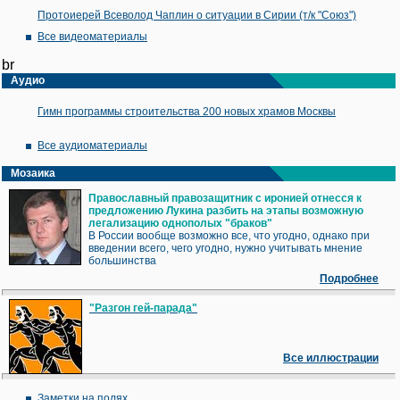
Протоиерей Всеволод Чаплин о ситуации в Сирии (т/к "Союз")
Все видеоматериалы
br
Аудио
Гимн программы строительства 200 новых храмов Москвы
Все аудиоматериалы
Мозаика
Православный правозащитник с иронией отнесся к
предложению Лукина разбить на этапы возможную
легализацию однополых "браков"
В России вообще возможно все, что угодно, однако при
введении всего, чего угодно, нужно учитывать мнение
большинства
Подробнее
"Разгон гей-парада"
Все иллюстрации
Заметки на полях