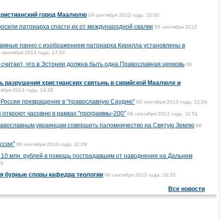
христианский город Маалюлю
09 сентября 2013 года, 10:00
осили патриарха спасти их от международной свалки
06 сентября 2013
ламные панно с изображением патриарха Кирилла установлены в
 сентября 2013 года, 17:04
считает, что в Эстонии должна быть одна Православная церковь
06
ть разрушения христианских святынь в сирийской Маалюле и
ября 2013 года, 14:28
 России превращение в "православную Саудию"
06 сентября 2013 года, 12:24
ы откроют часовню в рамках "программы-200"
06 сентября 2013 года, 11:51
равославным украинцам совершить паломничество на Святую Землю
06
ссии"
06 сентября 2013 года, 11:29
 10 млн. рублей в помощь пострадавшим от наводнения на Дальнем
56
я бурные споры кафедра теологии
06 сентября 2013 года, 10:33
Все новости