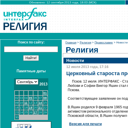
Обновлено: 12 сентября 2013 года, 18:03 (МСК)
Поиск по сайту:
Главная
>
Религия
>
Православие
> Новости
Религия
Новости
12 июля 2013 года, 17:16
Памятные даты
Церковный староста пр
Псков. 12 июля. ИНТЕРФАКС - Ста
2013
Любови и Софии Виктор Яшин стал 
Пскова.
01
02
03
04
05
06
07
08
Соответствующее заявление он пода
09
10
11
12
13
14
15
В.Яшин родился 9 февраля 1965 года
16
17
18
19
20
21
22
активистом регионального отделени
23
24
25
26
27
28
29
Псковской области, В.Яшин получил
30
Версия для печати