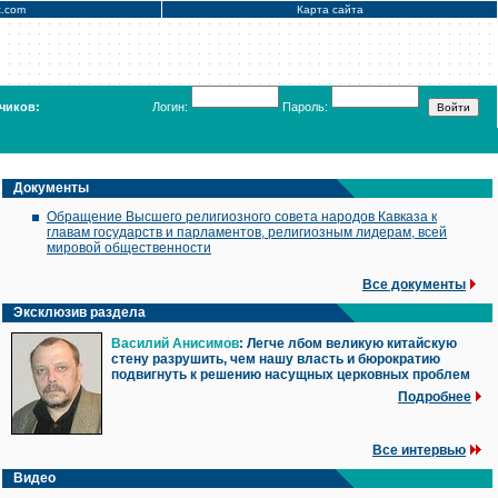
x.com
Карта сайта
чиков:
Логин:
Пароль:
Документы
Обращение Высшего религиозного совета народов Кавказа к
главам государств и парламентов, религиозным лидерам, всей
мировой общественности
Все документы
Эксклюзив раздела
Василий Анисимов
: Легче лбом великую китайскую
стену разрушить, чем нашу власть и бюрократию
подвигнуть к решению насущных церковных проблем
Подробнее
Все интервью
Видео