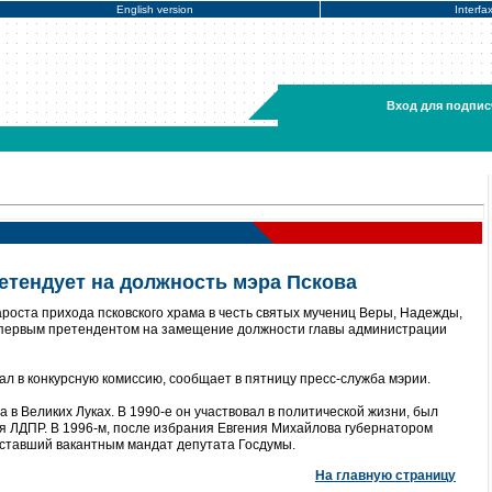
English version
Interfa
Вход для подпис
етендует на должность мэра Пскова
роста прихода псковского храма в честь святых мучениц Веры, Надежды,
первым претендентом на замещение должности главы администрации
л в конкурсную комиссию, сообщает в пятницу пресс-служба мэрии.
 в Великих Луках. В 1990-е он участвовал в политической жизни, был
я ЛДПР. В 1996-м, после избрания Евгения Михайлова губернатором
 ставший вакантным мандат депутата Госдумы.
На главную страницу