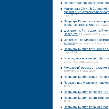
Принц Иордании обеспокоен по
Материалы СМИ: "В Сирии гибне
грозят обернуться катастрофо
года, 12:13
Патриарх Кирилл посетил строя
монастырского собора
09 сентябр
Шеститонный и трехтонный кол
Петербург
09 сентября 2013 года, 1
Исламовед предлагает рассмотр
корпуса
09 сентября 2013 года, 11:3
Патриарх Кирилл призывает пол
года, 11:08
Власти должны вместе с Церков
09 сентября 2013 года, 11:04
Молдавский премьер называет 
сентября 2013 года, 11:02
Патриарх Кирилл верит в проц
Первые лица Молдавии присутс
10:53
Патриарх Кирилл надеется, что 
Патриарх Кирилл ценит отношен
10:45
Патриарх Кирилл прибыл в Молд