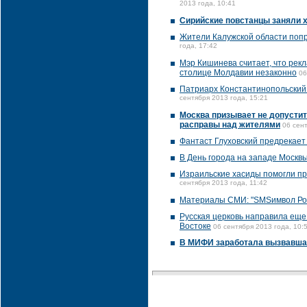
2013 года, 10:41
Сирийские повстанцы заняли 
Жители Калужской области попр
года, 17:42
Мэр Кишинева считает, что рек
столице Молдавии незаконно
06
Патриарх Константинопольский 
сентября 2013 года, 15:21
Москва призывает не допусти
расправы над жителями
06 сент
Фантаст Глуховский предрекает
В День города на западе Москв
Израильские хасиды помогли п
сентября 2013 года, 11:42
Материалы СМИ: "SMSимвол Ро
Русская церковь направила еще
Востоке
06 сентября 2013 года, 10:
В МИФИ заработала вызвавша