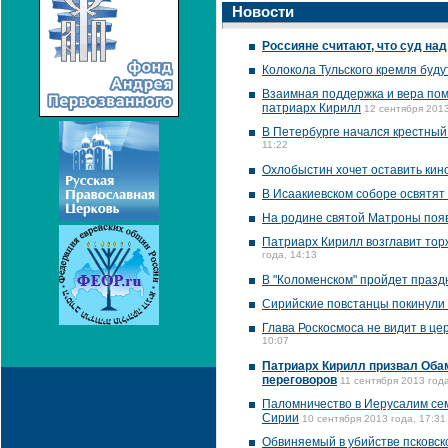
Новости
Россияне считают, что суд на
Колокола Тульского кремля буду
Взаимная поддержка и вера пом
патриарх Кирилл
12 сентября 2013
В Петербурге начался крестный
11:22
Охлобыстин хочет оставить ки
В Исаакиевском соборе освятят
На родине святой Матроны появ
Патриарх Кирилл возглавит тор
года, 14:13
В "Коломенском" пройдет празд
Сирийские повстанцы покинули
Глава Роскосмоса не видит в ц
10:07
Патриарх Кирилл призвал Обам
переговоров
11 сентября 2013 года
Паломничество в Иерусалим сем
Сирии
10 сентября 2013 года, 17:31
Обвиняемый в убийстве псковск