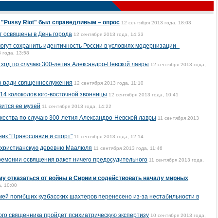
д "Pussy Riot" был справедливым – опрос
12 сентября 2013 года, 18:03
т освящены в День города
12 сентября 2013 года, 14:33
огут сохранить идентичность России в условиях модернизации -
 года, 13:58
 ход по случаю 300-летия Александро-Невской лавры
12 сентября 2013 года,
но ради священнослужения
12 сентября 2013 года, 11:10
 14 колоколов юго-восточной звонницы
12 сентября 2013 года, 10:41
ится ее музей
11 сентября 2013 года, 14:22
жества по случаю 300-летия Александро-Невской лавры
11 сентября 2013
ник "Православие и спорт"
11 сентября 2013 года, 12:14
 христианскую деревню Маалюля
11 сентября 2013 года, 11:46
еремонии освящения ракет ничего предосудительного
11 сентября 2013 года,
у отказаться от войны в Сирии и содействовать началу мирных
, 10:00
ей погибших кузбасских шахтеров перенесено из-за нестабильности в
ого священника пройдет психиатрическую экспертизу
10 сентября 2013 года,