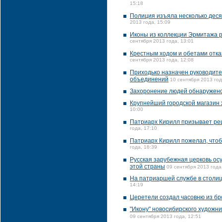
15:18
Полиция изъяла несколько десят
2013 года, 15:09
Иконы из коллекции Эрмитажа р
сентября 2013 года, 13:01
Крестным ходом и обетами отка
сентября 2013 года, 12:08
Приходько назначен руководите
объединений
10 сентября 2013 год
Захоронение людей обнаружено
Крупнейший городской магазин 
10:00
Патриарх Кирилл призывает ре
года, 17:10
Патриарх Кирилл пожелал, чтоб
года, 16:39
Русская зарубежная церковь ос
этой страны
09 сентября 2013 года
На патриаршей службе в столиц
14:19
Церетели создал часовню из б
"Икону" новосибирского художн
09 сентября 2013 года, 12:51