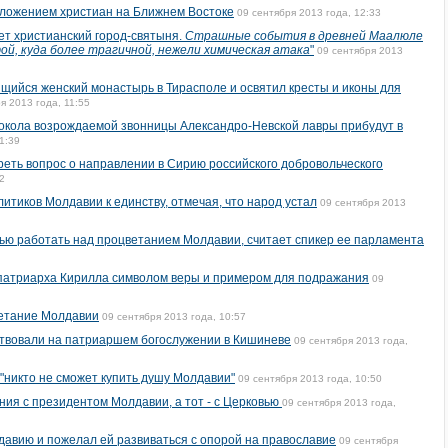
ложением христиан на Ближнем Востоке
09 сентября 2013 года, 12:33
т христианский город-святыня.
Страшные события в древней Маалюле
й, куда более трагичной, нежели химическая атака
"
09 сентября 2013
щийся женский монастырь в Тирасполе и освятил кресты и иконы для
я 2013 года, 11:55
окола возрождаемой звонницы Александро-Невской лавры прибудут в
1:39
еть вопрос о направлении в Сирию российского добровольческого
2
итиков Молдавии к единству, отмечая, что народ устал
09 сентября 2013
ью работать над процветанием Молдавии, считает спикер ее парламента
патриарха Кирилла символом веры и примером для подражания
09
ветание Молдавии
09 сентября 2013 года, 10:57
твовали на патриаршем богослужении в Кишиневе
09 сентября 2013 года,
"никто не сможет купить душу Молдавии"
09 сентября 2013 года, 10:50
ия с президентом Молдавии, а тот - с Церковью
09 сентября 2013 года,
авию и пожелал ей развиваться с опорой на православие
09 сентября