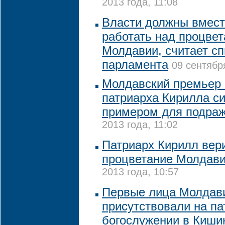
2013 года, 11:08
Власти должны вмест
работать над процве
Молдавии, считает сп
парламента
09 сентябр
Молдавский премьер 
патриарха Кирилла с
примером для подра
2013 года, 11:02
Патриарх Кирилл вер
процветание Молдав
2013 года, 10:57
Первые лица Молдав
присутствовали на п
богослужении в Киши