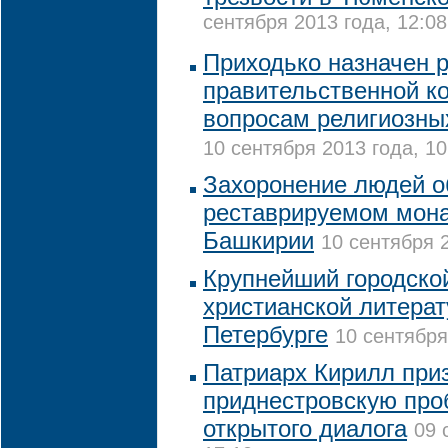
сентября 2013 года, 12:08
Приходько назначен 
правительственной к
вопросам религиозны
10 сентября 2013 года, 10
Захоронение людей о
реставрируемом мона
Башкирии
10 сентября 2
Крупнейший городско
христианской литерат
Петербурге
10 сентября
Патриарх Кирилл при
приднестровскую про
открытого диалога
09 