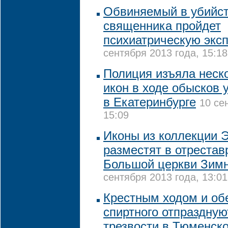
Обвиняемый в убийст
священника пройдет
психиатрическую эксп
сентября 2013 года, 15:18
Полиция изъяла неск
икон в ходе обысков 
в Екатеринбурге
10 се
15:09
Иконы из коллекции 
разместят в отреста
Большой церкви Зимн
сентября 2013 года, 13:01
Крестным ходом и обе
спиртного отпраздную
трезвости в Тюменск