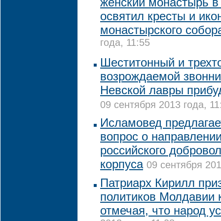
женский монастырь в
освятил кресты и ико
монастырского собор
года, 11:55
Шеститонный и трехт
возрождаемой звонни
Невской лавры прибуд
09 сентября 2013 года, 11
Исламовед предлагае
вопрос о направлени
российского добровол
корпуса
09 сентября 201
Патриарх Кирилл при
политиков Молдавии к
отмечая, что народ у