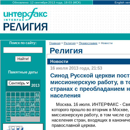
Обновлено: 12 сентября 2013 года, 18:03 (МСК)
English ver
Поиск по сайту:
Главная
>
Религия
>
Православие
> Новости
Религия
Новости
16 июля 2013 года, 21:53
Памятные даты
Синод Русской церкви пост
миссионерскую работу, в т
2013
странах с преобладанием 
населения
01
02
03
04
05
06
07
08
Москва. 16 июля. ИНТЕРФАКС - Св
09
10
11
12
13
14
15
которого прошло во вторник в Москве,
16
17
18
19
20
21
22
23
24
25
26
27
28
29
миссионерскую работу, в том числе с
30
населения стран, входящих в канонич
православной церкви.