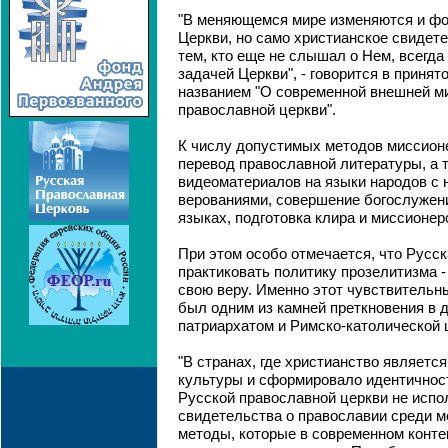
"В меняющемся мире изменяются и ф
Церкви, но само христианское свидет
тем, кто еще не слышал о Нем, всегда
задачей Церкви", - говорится в приня
названием "О современной внешней м
православной церкви".
К числу допустимых методов миссион
перевод православной литературы, а т
видеоматериалов на языки народов с 
верованиями, совершение богослужен
языках, подготовка клира и миссионер
При этом особо отмечается, что Русск
практиковать политику прозелитизма 
свою веру. Именно этот чувствительн
был одним из камней преткновения в 
патриархатом и Римско-католической 
"В странах, где христианство являетс
культуры и сформировало идентичнос
Русской православной церкви не испо
свидетельства о православии среди м
методы, которые в современном конте