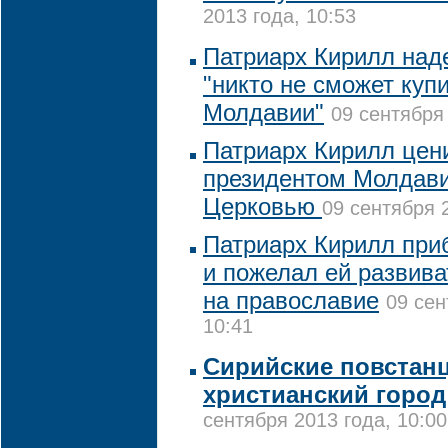
2013 года, 10:53
Патриарх Кирилл наде
"никто не сможет куп
Молдавии"
09 сентября 
Патриарх Кирилл цен
президентом Молдавии
Церковью
09 сентября 
Патриарх Кирилл пр
и пожелал ей развива
на православие
09 сен
10:41
Сирийские повстан
христианский горо
сентября 2013 года, 10:00