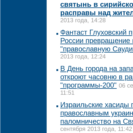
святынь в сирийск
расправы над жите
2013 года, 14:28
Фантаст Глуховский 
России превращение 
"православную Сауд
2013 года, 12:24
В День города на за
откроют часовню в р
"программы-200"
06 с
11:51
Израильские хасиды 
православным украи
паломничество на С
сентября 2013 года, 11:42