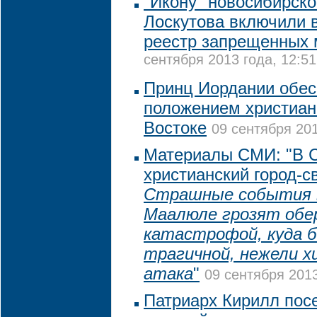
"Икону" новосибирско
Лоскутова включили 
реестр запрещенных 
сентября 2013 года, 12:51
Принц Иордании обес
положением христиан
Востоке
09 сентября 201
Материалы СМИ: "В С
христианский город-с
Страшные события 
Маалюле грозят обе
катастрофой, куда 
трагичной, нежели х
атака
"
09 сентября 2013
Патриарх Кирилл пос