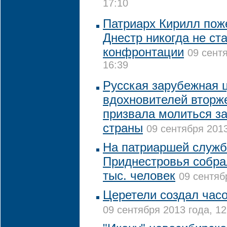
17:10
Патриарх Кирилл пож
Днестр никогда не ст
конфронтации
09 сент
16:39
Русская зарубежная 
вдохновителей вторж
призвала молиться за
страны
09 сентября 2013
На патриаршей служб
Приднестровья собра
тыс. человек
09 сентяб
Церетели создал час
09 сентября 2013 года, 12