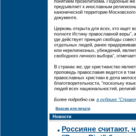
понятием прозелитизма. Подобные же
предъявляет к инославным религиозн
канонической территории Московского 
документе.
Церковь открыта для всех, кто ищет в
полноте Истину православной веры", а
где действует принцип свободы совес
отдельных людей, ранее придерживав
или нерелигиозных, убеждений, являет
свободного личного выбора", отмечает
В странах же, где христианство являе
проповедь православия ведется в том
православных христиан в дела милос
благотворительности, "поскольку язы
людей всех национальностей, религий 
Более подробно см.
в рубрике "Справ
Версия для печати
Новости
Россияне считают, ч