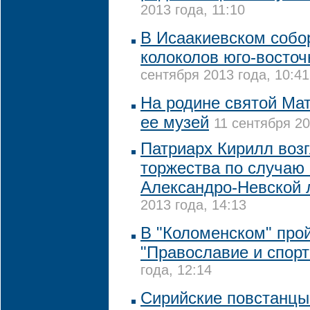
2013 года, 11:10
В Исаакиевском собор
колоколов юго-восто
сентября 2013 года, 10:41
На родине святой Ма
ее музей
11 сентября 20
Патриарх Кирилл воз
торжества по случаю 
Александро-Невской 
2013 года, 14:13
В "Коломенском" про
"Православие и спорт
года, 12:14
Сирийские повстанцы