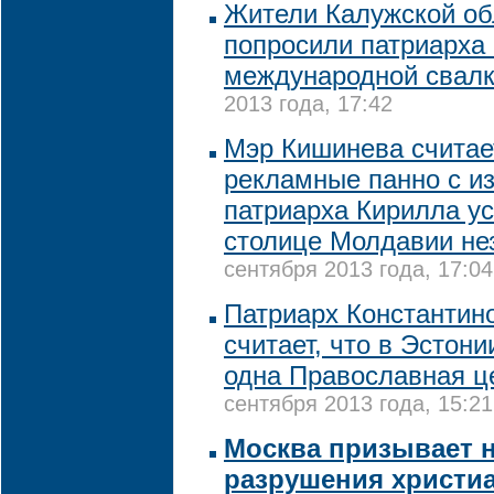
Жители Калужской об
попросили патриарха 
международной свал
2013 года, 17:42
Мэр Кишинева считает
рекламные панно с и
патриарха Кирилла у
столице Молдавии не
сентября 2013 года, 17:04
Патриарх Константин
считает, что в Эстон
одна Православная ц
сентября 2013 года, 15:21
Москва призывает н
разрушения христи