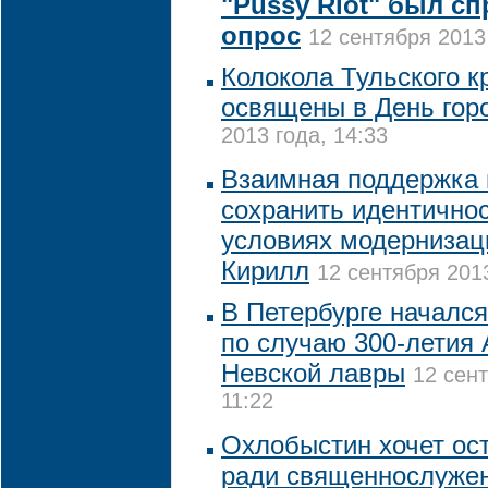
"Pussy Riot" был с
опрос
12 сентября 2013
Колокола Тульского к
освящены в День гор
2013 года, 14:33
Взаимная поддержка 
сохранить идентичнос
условиях модернизаци
Кирилл
12 сентября 2013
В Петербурге начался
по случаю 300-летия 
Невской лавры
12 сент
11:22
Охлобыстин хочет ос
ради священнослуже