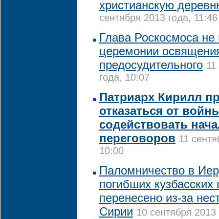
христианскую дерев
сентября 2013 года, 11:46
Глава Роскосмоса не 
церемонии освящения
предосудительного
11
года, 10:07
Патриарх Кирилл п
отказаться от войн
содействовать нач
переговоров
11 сентя
10:00
Паломничество в Ие
погибших кузбасских
перенесено из-за нес
Сирии
10 сентября 2013 