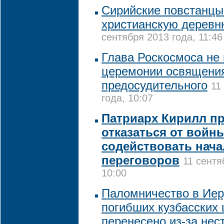
Сирийские повстанцы
христианскую дерев
сентября 2013 года, 11:46
Глава Роскосмоса не 
церемонии освящения
предосудительного
11
года, 10:07
Патриарх Кирилл п
отказаться от войн
содействовать нач
переговоров
11 сентя
10:00
Паломничество в Ие
погибших кузбасских
перенесено из-за нес