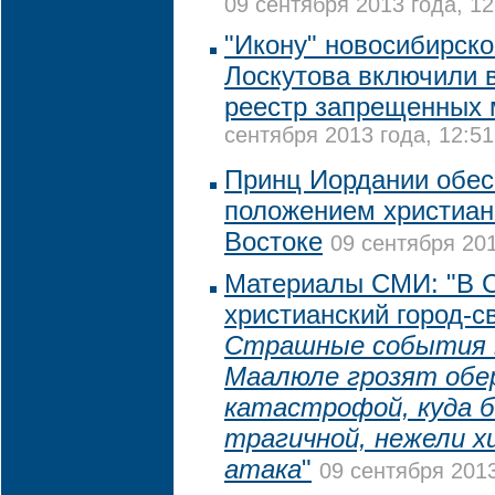
09 сентября 2013 года, 12
"Икону" новосибирско
Лоскутова включили 
реестр запрещенных 
сентября 2013 года, 12:51
Принц Иордании обес
положением христиан
Востоке
09 сентября 201
Материалы СМИ: "В С
христианский город-с
Страшные события 
Маалюле грозят обе
катастрофой, куда 
трагичной, нежели х
атака
"
09 сентября 2013