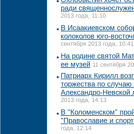
ради священнослуже
2013 года, 11:10
В Исаакиевском собор
колоколов юго-восто
сентября 2013 года, 10:41
На родине святой Ма
ее музей
11 сентября 20
Патриарх Кирилл воз
торжества по случаю 
Александро-Невской 
2013 года, 14:13
В "Коломенском" про
"Православие и спорт
года, 12:14