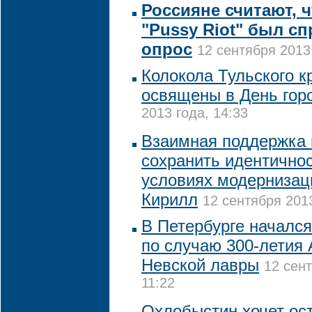
Россияне считают, ч
"Pussy Riot" был с
опрос
12 сентября 2013
Колокола Тульского к
освящены в День гор
2013 года, 14:33
Взаимная поддержка 
сохранить идентичнос
условиях модернизаци
Кирилл
12 сентября 2013
В Петербурге начался
по случаю 300-летия 
Невской лавры
12 сент
11:22
Охлобыстин хочет ос