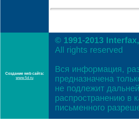
© 1991-2013 Interfax
All rights reserved
Вся информация, ра
Создание web сайта:
предназначена тольк
www.5d.ru
не подлежит дальней
распространению в к
письменного разреш