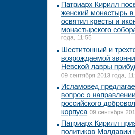
Патриарх Кирилл пос
женский монастырь в
освятил кресты и ико
монастырского собор
года, 11:55
Шеститонный и трехт
возрождаемой звонни
Невской лавры прибуд
09 сентября 2013 года, 11
Исламовед предлагае
вопрос о направлени
российского добровол
корпуса
09 сентября 201
Патриарх Кирилл при
политиков Молдавии к