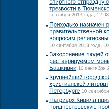
спиртного отпраздную
трезвости в Тюменск
сентября 2013 года, 12:08
Приходько назначен 
правительственной к
вопросам религиозны
10 сентября 2013 года, 10
Захоронение людей о
реставрируемом мона
Башкирии
10 сентября 2
Крупнейший городско
христианской литерат
Петербурге
10 сентября
Патриарх Кирилл при
приднестровскую про