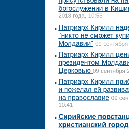
присутствовали на п
богослужении в Киши
2013 года, 10:53
Патриарх Кирилл наде
"никто не сможет куп
Молдавии"
09 сентября 
Патриарх Кирилл цен
президентом Молдавии
Церковью
09 сентября 
Патриарх Кирилл пр
и пожелал ей развива
на православие
09 сен
10:41
Сирийские повстан
христианский горо