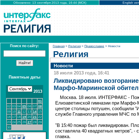
Обновлено: 13 сентября 2013 года, 16:44 (МСК)
English ver
Поиск по сайту:
Главная
>
Религия
>
Православие
> Новости
Религия
Новости
18 июля 2013 года, 16:41
Памятные даты
Ликвидировано возгорание
Марфо-Мариинской обите
2013
Москва. 18 июля. ИНТЕРФАКС - Пож
01
Елизаветинской гимназии при Марфо-
02
03
04
05
06
07
08
центре столицы потушен, сообщили "И
09
10
11
12
13
14
15
службе Главного управления МЧС по 
16
17
18
19
20
21
22
23
24
25
26
27
28
29
"В 15:40 пожар был ликвидирован. Пл
30
составляла 40 квадратных метров", - 
главка.