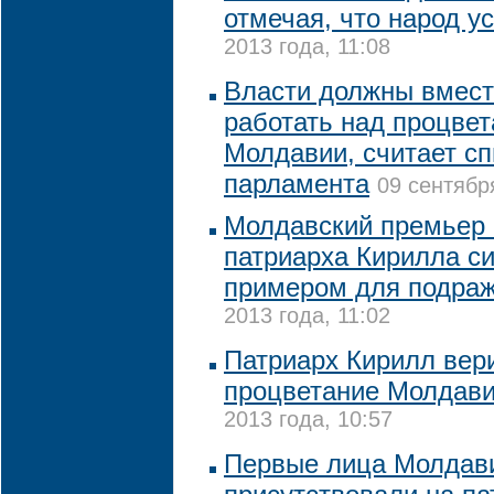
отмечая, что народ у
2013 года, 11:08
Власти должны вмест
работать над процве
Молдавии, считает сп
парламента
09 сентябр
Молдавский премьер 
патриарха Кирилла с
примером для подра
2013 года, 11:02
Патриарх Кирилл вер
процветание Молдав
2013 года, 10:57
Первые лица Молдав