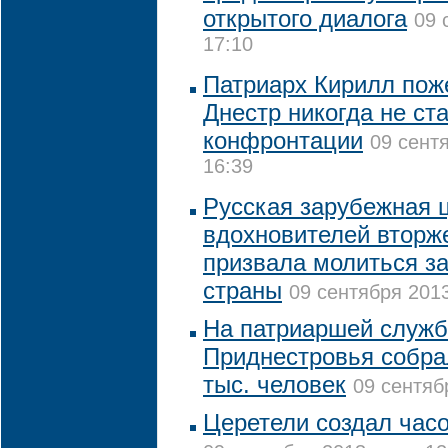
открытого диалога
09 
17:10
Патриарх Кирилл пож
Днестр никогда не ст
конфронтации
09 сент
16:39
Русская зарубежная 
вдохновителей вторж
призвала молиться за
страны
09 сентября 2013
На патриаршей служб
Приднестровья собра
тыс. человек
09 сентяб
Церетели создал час