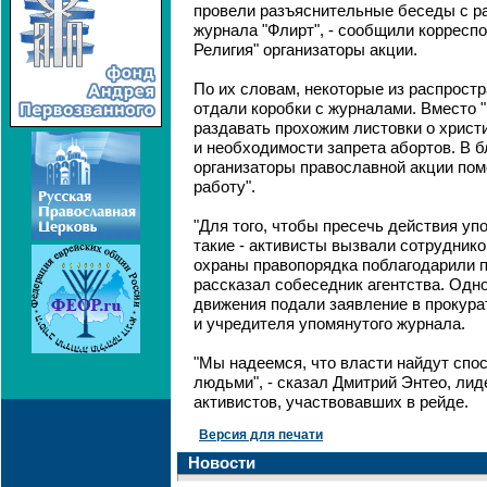
провели разъяснительные беседы с р
журнала "Флирт", - сообщили корресп
Религия" организаторы акции.
По их словам, некоторые из распрост
отдали коробки с журналами. Вместо "
раздавать прохожим листовки о христ
и необходимости запрета абортов. В 
организаторы православной акции пом
работу".
"Для того, чтобы пресечь действия уп
такие - активисты вызвали сотрудник
охраны правопорядка поблагодарили п
рассказал собеседник агентства. Одн
движения подали заявление в прокурат
и учредителя упомянутого журнала.
"Мы надеемся, что власти найдут спо
людьми", - сказал Дмитрий Энтео, ли
активистов, участвовавших в рейде.
Версия для печати
Новости