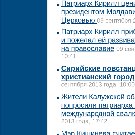
Патриарх Кирилл цен
президентом Молдавии
Церковью
09 сентября 
Патриарх Кирилл пр
и пожелал ей развива
на православие
09 сен
10:41
Сирийские повстан
христианский горо
сентября 2013 года, 10:00
Жители Калужской об
попросили патриарха 
международной свал
2013 года, 17:42
Мэр Кишинева считает