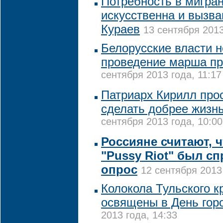
Потребность в мигран
искусственна и вызва
Кураев
13 сентября 2013
Белорусские власти 
проведение марша пр
сентября 2013 года, 11:17
Патриарх Кирилл про
сделать добрее жизн
сентября 2013 года, 10:00
Россияне считают, ч
"Pussy Riot" был с
опрос
12 сентября 2013
Колокола Тульского к
освящены в День гор
2013 года, 14:33