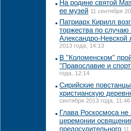
На родине святой Ма
ее музей
11 сентября 20
Патриарх Кирилл воз
торжества по случаю 
Александро-Невской 
2013 года, 14:13
В "Коломенском" про
"Православие и спорт
года, 12:14
Сирийские повстанцы
христианскую дерев
сентября 2013 года, 11:46
Глава Роскосмоса не 
церемонии освящения
предосудительного
11