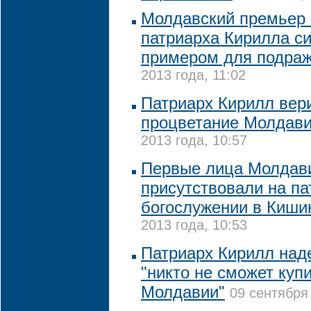
Молдавский премьер 
патриарха Кирилла с
примером для подра
2013 года, 11:02
Патриарх Кирилл вер
процветание Молдав
2013 года, 10:57
Первые лица Молдав
присутствовали на п
богослужении в Киши
2013 года, 10:53
Патриарх Кирилл наде
"никто не сможет куп
Молдавии"
09 сентября 