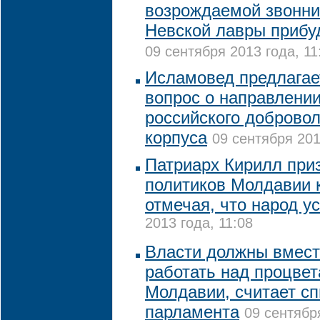
возрождаемой звонни
Невской лавры прибуд
09 сентября 2013 года, 11
Исламовед предлагае
вопрос о направлени
российского добровол
корпуса
09 сентября 201
Патриарх Кирилл при
политиков Молдавии к
отмечая, что народ у
2013 года, 11:08
Власти должны вмест
работать над процве
Молдавии, считает сп
парламента
09 сентябр