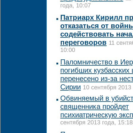
года, 10:07
Патриарх Кирилл п
отказаться от войн
содействовать нач
переговоров
11 сентя
10:00
Паломничество в Ие
погибших кузбасских
перенесено из-за нес
Сирии
10 сентября 2013 
Обвиняемый в убийст
священника пройдет
психиатрическую эксп
сентября 2013 года, 15:18