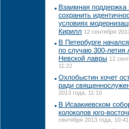
Взаимная поддержка 
сохранить идентичнос
условиях модернизаци
Кирилл
12 сентября 2013
В Петербурге начался
по случаю 300-летия 
Невской лавры
12 сент
11:22
Охлобыстин хочет ос
ради священнослуже
2013 года, 11:10
В Исаакиевском собор
колоколов юго-восто
сентября 2013 года, 10:41