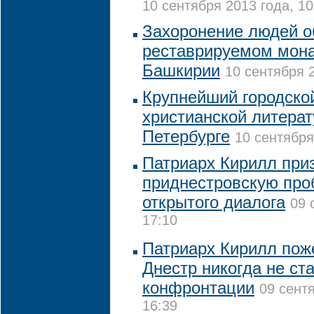
10 сентября 2013 года, 10
Захоронение людей о
реставрируемом мона
Башкирии
10 сентября 2
Крупнейший городско
христианской литерат
Петербурге
10 сентября
Патриарх Кирилл при
приднестровскую про
открытого диалога
09 
17:10
Патриарх Кирилл пож
Днестр никогда не ст
конфронтации
09 сент
16:39