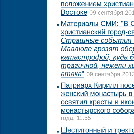
положением христиан
Востоке
09 сентября 201
Материалы СМИ: "В С
христианский город-с
Страшные события 
Маалюле грозят обе
катастрофой, куда 
трагичной, нежели х
атака
"
09 сентября 2013
Патриарх Кирилл пос
женский монастырь в
освятил кресты и ико
монастырского собор
года, 11:55
Шеститонный и трехт