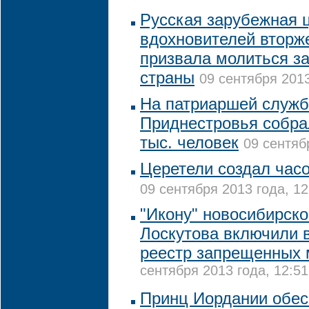
Русская зарубежная 
вдохновителей вторж
призвала молиться за
страны
09 сентября 2013
На патриаршей служб
Приднестровья собра
тыс. человек
09 сентяб
Церетели создал час
09 сентября 2013 года, 12
"Икону" новосибирско
Лоскутова включили 
реестр запрещенных 
сентября 2013 года, 12:51
Принц Иордании обес