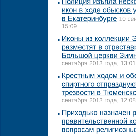
Полиция изъяла неск
икон в ходе обысков 
в Екатеринбурге
10 се
15:09
Иконы из коллекции 
разместят в отреста
Большой церкви Зимн
сентября 2013 года, 13:01
Крестным ходом и обе
спиртного отпраздную
трезвости в Тюменск
сентября 2013 года, 12:08
Приходько назначен 
правительственной к
вопросам религиозны