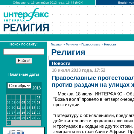
Обновлено: 13 сентября 2013 года, 16:44 (МСК)
English ver
Поиск по сайту:
Главная
>
Религия
>
Православие
> Новости
Религия
Новости
18 июля 2013 года, 17:52
Памятные даты
Православные протестовал
против раздачи на улицах 
2013
Москва. 18 июля. ИНТЕРФАКС - Об
01
"Божья воля" провело в четверг очер
02
03
04
05
06
07
08
проституции.
09
10
11
12
13
14
15
16
17
18
19
20
21
22
"Литературу с объявлениями, предлага
23
24
25
26
27
28
29
действительности продажных женщин -
30
и тротуарах выходцы из других стран
эмигранты из стран Азии и Африки. П