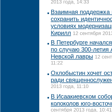
2013 года, 14:33
Взаимная поддержка 
сохранить идентичнос
условиях модернизаци
Кирилл
12 сентября 2013
В Петербурге начался
по случаю 300-летия 
Невской лавры
12 сент
11:22
Охлобыстин хочет ос
ради священнослуже
2013 года, 11:10
В Исаакиевском собор
колоколов юго-восто
сентября 2013 года, 10:41