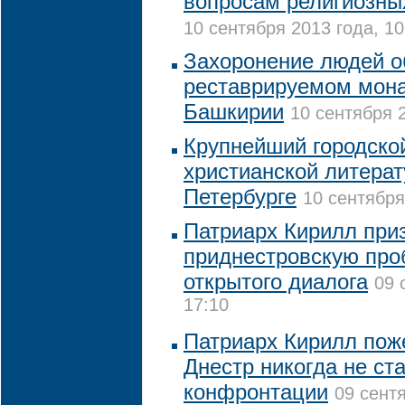
вопросам религиозны
10 сентября 2013 года, 10
Захоронение людей о
реставрируемом мона
Башкирии
10 сентября 2
Крупнейший городско
христианской литерат
Петербурге
10 сентября
Патриарх Кирилл при
приднестровскую про
открытого диалога
09 
17:10
Патриарх Кирилл пож
Днестр никогда не ст
конфронтации
09 сент