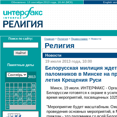
Обновлено: 13 сентября 2013 года, 16:44 (МСК)
English ver
Поиск по сайту:
Главная
>
Религия
>
Православие
> Новости
Религия
Новости
19 июля 2013 года, 10:00
Памятные даты
Белорусская милиция ждет 
паломников в Минске на пр
2013
летия Крещения Руси
01
Минск. 19 июля. ИНТЕРФАКС - Орга
02
03
04
05
06
07
08
Белоруссии готовятся к охране в уси
09
10
11
12
13
14
15
время мероприятий, посвященных 102
16
17
18
19
20
21
22
23
24
25
26
27
28
29
"Мероприятие будет масштабным. Ожи
30
проведения основных мероприятий, в 
граждан - это паломники со всей Белор