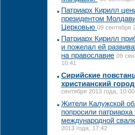
Патриарх Кирилл цен
президентом Молдавии
Церковью
09 сентября 
Патриарх Кирилл пр
и пожелал ей развива
на православие
09 сен
10:41
Сирийские повстан
христианский горо
сентября 2013 года, 10:00
Жители Калужской об
попросили патриарха 
международной свал
2013 года, 17:42