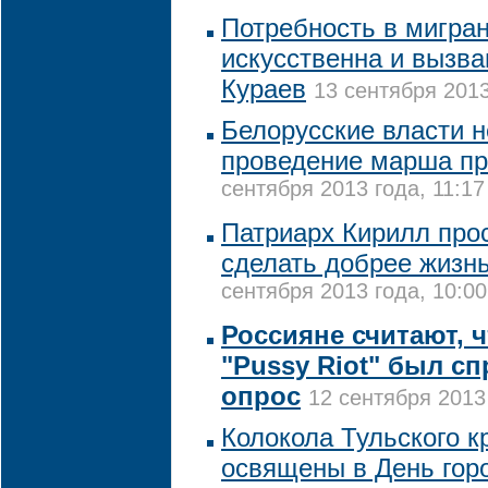
Потребность в мигран
искусственна и вызва
Кураев
13 сентября 2013
Белорусские власти 
проведение марша пр
сентября 2013 года, 11:17
Патриарх Кирилл про
сделать добрее жизн
сентября 2013 года, 10:00
Россияне считают, ч
"Pussy Riot" был с
опрос
12 сентября 2013
Колокола Тульского к
освящены в День гор