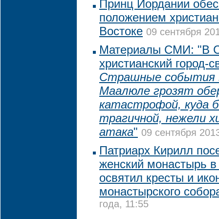
Принц Иордании обес
положением христиан
Востоке
09 сентября 201
Материалы СМИ: "В С
христианский город-с
Страшные события 
Маалюле грозят обе
катастрофой, куда 
трагичной, нежели х
атака
"
09 сентября 2013
Патриарх Кирилл пос
женский монастырь в
освятил кресты и ико
монастырского собор
года, 11:55