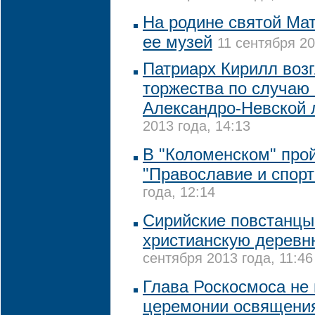
На родине святой Ма
ее музей
11 сентября 20
Патриарх Кирилл воз
торжества по случаю 
Александро-Невской 
2013 года, 14:13
В "Коломенском" про
"Православие и спорт
года, 12:14
Сирийские повстанцы
христианскую дерев
сентября 2013 года, 11:46
Глава Роскосмоса не 
церемонии освящения