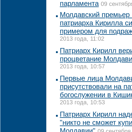
парламента
09 сентябр
Молдавский премьер 
патриарха Кирилла с
примером для подра
2013 года, 11:02
Патриарх Кирилл вер
процветание Молдав
2013 года, 10:57
Первые лица Молдав
присутствовали на п
богослужении в Киши
2013 года, 10:53
Патриарх Кирилл наде
"никто не сможет куп
Молдавии"
09 сентября 