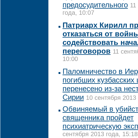
предосудительного
11
года, 10:07
Патриарх Кирилл п
отказаться от войн
содействовать нач
переговоров
11 сентя
10:00
Паломничество в Ие
погибших кузбасских
перенесено из-за нес
Сирии
10 сентября 2013 
Обвиняемый в убийст
священника пройдет
психиатрическую эксп
сентября 2013 года, 15:18