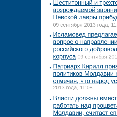
Шеститонный и трехт
возрождаемой звонни
Невской лавры прибуд
09 сентября 2013 года, 11
Исламовед предлагае
вопрос о направлени
российского добровол
корпуса
09 сентября 201
Патриарх Кирилл при
политиков Молдавии к
отмечая, что народ у
2013 года, 11:08
Власти должны вмест
работать над процве
Молдавии, считает сп