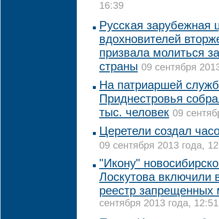
16:39
Русская зарубежная 
вдохновителей вторж
призвала молиться за
страны
09 сентября 2013
На патриаршей служб
Приднестровья собра
тыс. человек
09 сентяб
Церетели создал час
09 сентября 2013 года, 12
"Икону" новосибирско
Лоскутова включили 
реестр запрещенных 
сентября 2013 года, 12:51