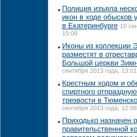
Полиция изъяла неск
икон в ходе обысков 
в Екатеринбурге
10 се
15:09
Иконы из коллекции 
разместят в отреста
Большой церкви Зимн
сентября 2013 года, 13:01
Крестным ходом и обе
спиртного отпраздную
трезвости в Тюменск
сентября 2013 года, 12:08
Приходько назначен 
правительственной к