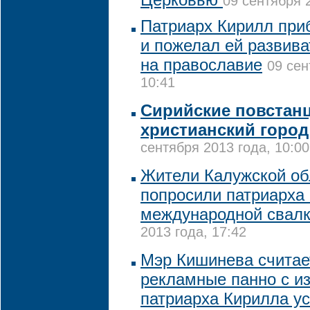
09 сентября 
Патриарх Кирилл пр
и пожелал ей развива
на православие
09 сен
10:41
Сирийские повстан
христианский горо
сентября 2013 года, 10:00
Жители Калужской об
попросили патриарха 
международной свал
2013 года, 17:42
Мэр Кишинева считает
рекламные панно с и
патриарха Кирилла у