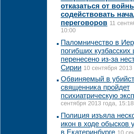
отказаться от войн
содействовать нач
переговоров
11 сентя
10:00
Паломничество в Ие
погибших кузбасских
перенесено из-за нес
Сирии
10 сентября 2013 
Обвиняемый в убийст
священника пройдет
психиатрическую эксп
сентября 2013 года, 15:18
Полиция изъяла неск
икон в ходе обысков 
в Екатеринбурге
10 се