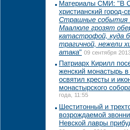
Материалы СМИ: "В С
христианский город-с
Страшные события 
Маалюле грозят обе
катастрофой, куда 
трагичной, нежели х
атака
"
09 сентября 2013
Патриарх Кирилл пос
женский монастырь в
освятил кресты и ико
монастырского собор
года, 11:55
Шеститонный и трехт
возрождаемой звонни
Невской лавры прибуд