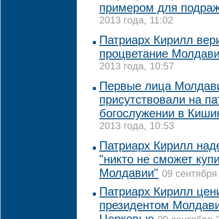
примером для подра
2013 года, 11:02
Патриарх Кирилл вер
процветание Молдав
2013 года, 10:57
Первые лица Молдав
присутствовали на п
богослужении в Киши
2013 года, 10:53
Патриарх Кирилл наде
"никто не сможет куп
Молдавии"
09 сентября 
Патриарх Кирилл цен
президентом Молдавии
Церковью