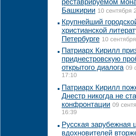
реставрируемом мона
Башкирии
10 сентября 2
Крупнейший городско
христианской литерат
Петербурге
10 сентября
Патриарх Кирилл при
приднестровскую про
открытого диалога
09 
17:10
Патриарх Кирилл пож
Днестр никогда не ст
конфронтации
09 сент
16:39
Русская зарубежная 
вдохновителей вторж