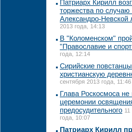
Патриарх Кирилл воз
торжества по случаю 
Александро-Невской 
2013 года, 14:13
В "Коломенском" про
"Православие и спорт
года, 12:14
Сирийские повстанцы
христианскую дерев
сентября 2013 года, 11:46
Глава Роскосмоса не 
церемонии освящения
предосудительного
11
года, 10:07
Патриарх Кирилл п