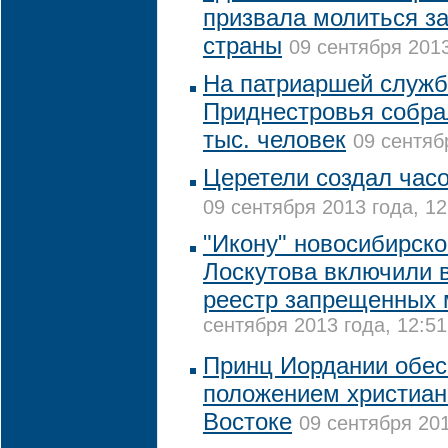
призвала молиться за
страны
09 сентября 2013
На патриаршей служб
Приднестровья собра
тыс. человек
09 сентяб
Церетели создал час
09 сентября 2013 года, 12
"Икону" новосибирско
Лоскутова включили 
реестр запрещенных 
сентября 2013 года, 12:51
Принц Иордании обес
положением христиан
Востоке
09 сентября 201