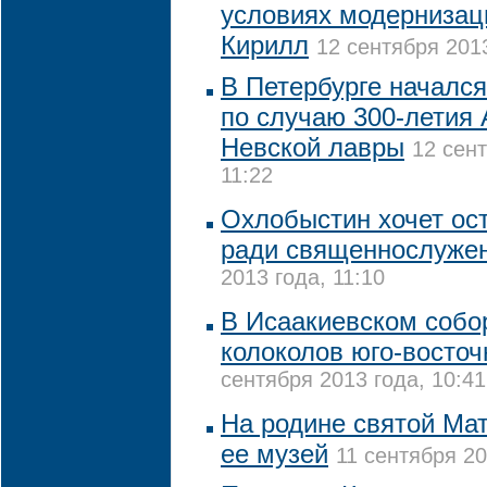
условиях модернизаци
Кирилл
12 сентября 2013
В Петербурге начался
по случаю 300-летия 
Невской лавры
12 сент
11:22
Охлобыстин хочет ос
ради священнослуже
2013 года, 11:10
В Исаакиевском собор
колоколов юго-восто
сентября 2013 года, 10:41
На родине святой Ма
ее музей
11 сентября 20