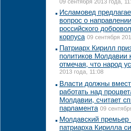
09 сентября 2013 года, 11
Исламовед предлагае
вопрос о направлени
российского добровол
корпуса
09 сентября 201
Патриарх Кирилл при
политиков Молдавии к
отмечая, что народ у
2013 года, 11:08
Власти должны вмест
работать над процве
Молдавии, считает сп
парламента
09 сентябр
Молдавский премьер 
патриарха Кирилла с