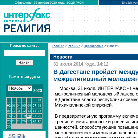
Обновлено: 25 ноября 2020 года, 20:25 (МСК)
English ver
Поиск по сайту:
Главная
>
Религия
>
Православие
> Новости
Новости
31 июля 2014 года, 14:12
В Дагестане пройдет межд
Памятные даты
межрелигиозный молодежн
Москва. 31 июля. ИНТЕРФАКС - I м
2020
межрелигиозный молодежный лагерь ор
в Дагестане власти республики совме
01
Махачкалинской епархией.
02
03
04
05
06
07
08
09
10
11
12
13
14
15
В предварительную программу включе
16
17
18
19
20
21
22
тренинги, имитационные и ролевые иг
23
24
25
26
27
28
29
30
ценностей, способствующие повышен
межрелигиозного и межнационального 