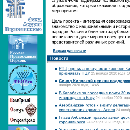
служба Фонд поддержки исламской кул
образования, который оказывает соде
мероприятия.
Цель проекта - интеграция северокавк
знакомство с национальными и истор
народов России и ближнего зарубежья
воспитание в духе мирного сосуществ
представителей различных религий.
Версия для печати
Новости
РПЦ оценила поступок архиереев Ки
признавать ПЦУ
25 ноября 2020 года, 1
Синод Кипрской церкви поддержа
ноября 2020 года, 14:45
В Карабахе за последние почти 30 л
утверждают в Баку
24 ноября 2020 года
Азербайджан готов к визиту делега
христианских храмов - Алиев
24 ноябр
Глава Албанской православной церк
коронавируса
24 ноября 2020 года, 10:3
Уголовное дело по факту кражи редк