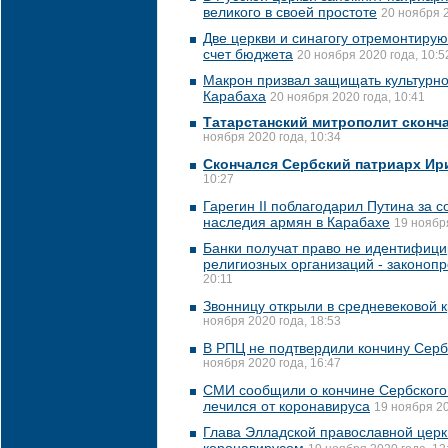
великого в своей простоте
20 ноября 2
Две церкви и синагогу отремонтируют
счет бюджета
20 ноября 2020 года, 10:5
Макрон призвал защищать культурно
Карабаха
20 ноября 2020 года, 10:41
Татарстанский митрополит сконч
ноября 2020 года, 10:34
Скончался Сербский патриарх Ир
10:27
Гарегин II поблагодарил Путина за с
наследия армян в Карабахе
19 ноября
Банки получат право не идентифиц
религиозных организаций - законопр
20:11
Звонницу открыли в средневековой 
ноября 2020 года, 18:53
В РПЦ не подтвердили кончину Серб
ноября 2020 года, 16:47
СМИ сообщили о кончине Сербского
лечился от коронавируса
19 ноября 20
Глава Элладской православной церк