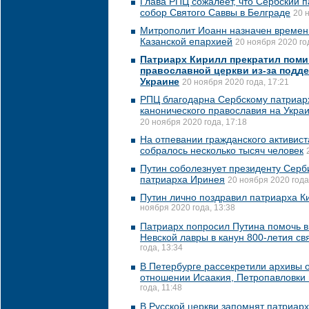
Глава РПЦ сожалеет, что Сербский п
собор Святого Саввы в Белграде
20 
Митрополит Иоанн назначен време
Казанской епархией
20 ноября 2020 го
Патриарх Кирилл прекратил поми
православной церкви из-за подде
Украине
20 ноября 2020 года, 17:21
РПЦ благодарна Сербскому патриар
канонического православия на Укра
20 ноября 2020 года, 17:18
На отпевании гражданского активис
собралось несколько тысяч человек
Путин соболезнует президенту Серби
патриарха Иринея
20 ноября 2020 года
Путин лично поздравил патриарха К
ноября 2020 года, 13:38
Патриарх попросил Путина помочь в
Невской лавры в канун 800-летия свя
года, 13:34
В Петербурге рассекретили архивы о
отношении Исаакия, Петропавловки
года, 11:48
В Русской церкви запомнят патриарх