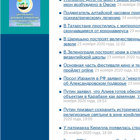
икон возбуждено в Омске
24 ноября 20
Поджигатель алтайской часовни при
психиатрическому лечению
24 ноября
В Татарстане простились с митроп
скончавшимся от коронавируса
23 но
В Царицыно построят величественны
земли
23 ноября 2020 года, 11:02
В Зеленограде построят храм в сти
византийской школы
23 ноября 2020 го
Основная часть фестиваля кино и т
пройдет online
23 ноября 2020 года, 10:
Посол Израиля в РФ заявил о "некот
об Александровском подворье
23 ноя
Путин заявил, что Алиев готов обесп
объектам в Карабахе как армянам, 
ноября 2020 года, 19:53
Путин призвал сохранить историчес
религиозные святыни в зоне конфли
2020 года, 19:05
У патриарха Кирилла появилась стр
20 ноября 2020 года, 18:39