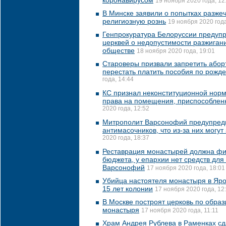
коронавирусом
19 ноября 2020 года, 12
В Минске заявили о попытках разже
религиозную рознь
19 ноября 2020 года
Генпрокуратура Белоруссии предуп
церквей о недопустимости разжиган
обществе
18 ноября 2020 года, 19:01
Староверы призвали запретить абор
перестать платить пособия по рожд
года, 14:44
КС признал неконституционной но
права на помещения, приспособлен
2020 года, 12:52
Митрополит Варсонофий предупред
антимасочников, что из-за них могут
2020 года, 18:37
Реставрация монастырей должна фи
бюджета, у епархии нет средств для 
Варсонофий
17 ноября 2020 года, 18:01
Убийца настоятеля монастыря в Яро
15 лет колонии
17 ноября 2020 года, 12
В Москве построят церковь по обра
монастыря
17 ноября 2020 года, 11:11
Храм Андрея Рублева в Раменках сд