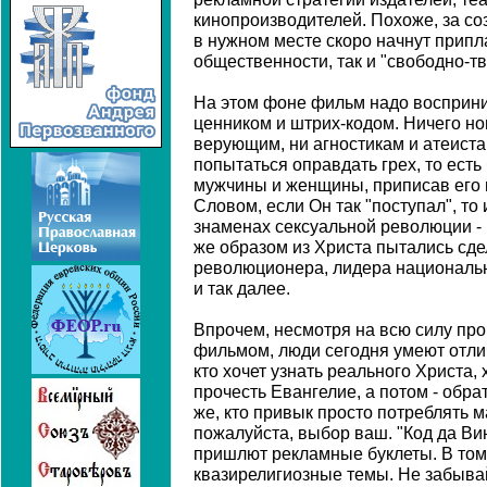
кинопроизводителей. Похоже, за со
в нужном месте скоро начнут припла
общественности, так и "свободно-тв
На этом фоне фильм надо восприни
ценником и штрих-кодом. Ничего но
верующим, ни агностикам и атеиста
попытаться оправдать грех, то есть
мужчины и женщины, приписав его н
Словом, если Он так "поступал", то
знаменах сексуальной революции - и
же образом из Христа пытались сдел
революционера, лидера националь
и так далее.
Впрочем, несмотря на всю силу пр
фильмом, люди сегодня умеют отлич
кто хочет узнать реального Христа,
прочесть Евангелие, а потом - обра
же, кто привык просто потреблять м
пожалуйста, выбор ваш. "Код да Вин
пришлют рекламные буклеты. В том 
квазирелигиозные темы. Не забывай