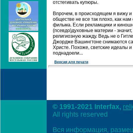
отстегивать купюры.
Впрочем, в происходящем я вижу и с
обществе не все так плохо, как нам
фильма. Если рекламщики и киношн
(псевдо)духовные материи - значит
религиозную жажду. Ведь не о Гитле
Джордже Вашингтоне снимаются с
Христе. Похоже, светские идеалы 
поднадоели...
Версия для печати
© 1991-2021 Interfax,
rel
All rights reserved
Вся информация, размещ