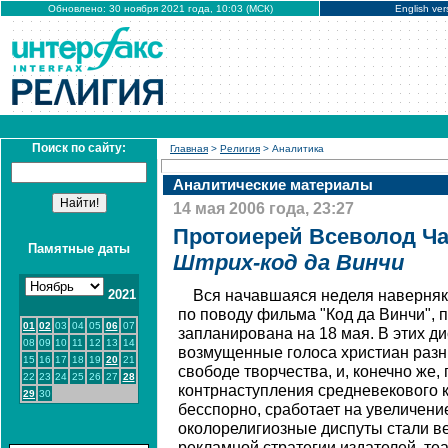
Обновлено: 30 ноября 2021 года, 10:03 (МСК)
English ver
Поиск по сайту:
Главная
>
Религия
> Аналитика
Аналитические материалы
14 мая 2006 года, 23:27
Протоиерей Всеволод Ча
Памятные даты
Штрих-код да Винчи
2021
Вся начавшаяся неделя наверняк
по поводу фильма "Код да Винчи", 
01
02
03
04
05
06
07
запланирована на 18 мая. В этих д
08
09
10
11
12
13
14
возмущенные голоса христиан разн
15
16
17
18
19
20
21
свободе творчества, и, конечно же
22
23
24
25
26
27
28
контрнаступления средневекового к
29
30
бесспорно, сработает на увеличени
околорелигиозные диспуты стали в
рекламной стратегии издателей, т