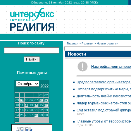
Обновлено: 13 октября 2022 года, 20:38 (МСК)
Поиск по сайту:
Главная
>
Религия
>
Новые религии
Новости
Настройка ленты ново
Памятные даты
Предполагаемого организатора 
2022
Эксперт подверг критике меры,
01
02
Деятельность ячейки иеговистов
03
04
05
06
07
08
09
Лидер мурманских иеговистов о
10
11
12
13
14
15
16
Суд оставил под стражей фигур
17
18
19
20
21
22
23
13:25
24
25
26
27
28
29
30
31
Главные угрозы от террористов
года, 10:35