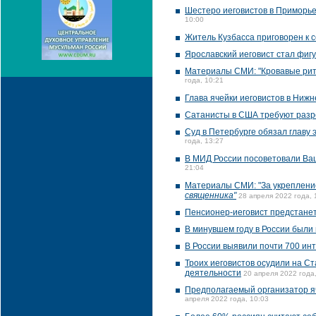
Шестеро иеговистов в Приморье
10:00
Житель Кузбасса приговорен к с
Ярославский иеговист стал фиг
Материалы СМИ: "Кровавые риту
года, 10:21
Глава ячейки иеговистов в Ниж
Сатанисты в США требуют раз
Суд в Петербурге обязал главу 
года, 13:27
В МИД России посоветовали Ва
21:04
Материалы СМИ: "За укрепление
священника"
28 апреля 2022 года, 
Пенсионер-иеговист предстанет
В минувшем году в России были
В России выявили почти 700 ин
Троих иеговистов осудили на С
деятельности
20 апреля 2022 года
Предполагаемый организатор яч
апреля 2022 года, 10:03