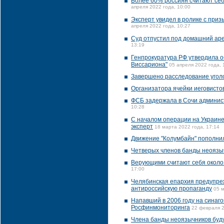
Более 60% россиян считают себ
апреля 2022 года, 10:00
Эксперт увидел в ролике с при
апреля 2022 года, 10:27
Суд отпустил под домашний аре
13:19
Генпрокуратура РФ утвердила о
Виссариона"
05 апреля 2022 года, 
Завершено расследование уголо
Организатора ячейки иеговистов
ФСБ задержала в Сочи админис
10:28
С началом операции на Украине
эксперт
18 марта 2022 года, 17:14
Движение "Колумбайн" пополни
Четверых членов банды неоязыч
Верующими считают себя около
17:00
Челябинская епархия предупреж
антироссийскую пропаганду
05 м
Напавший в 2006 году на синаго
Росфинмониторинга
22 февраля 2
Члена банды неоязычников буду