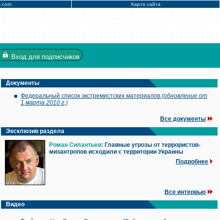
x.com
Карта сайта
Вход
для подписчиков
Документы
Федеральный список экстремистских материалов
(обновление от
1 марта 2010 г.)
Все документы
Эксклюзив раздела
Роман Силантьев
: Главные угрозы от террористов-
мизантропов исходили с территории Украины
Подробнее
Все интервью
Видео