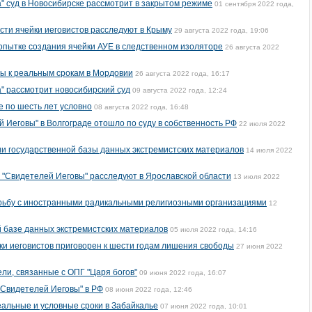
а" суд в Новосибирске рассмотрит в закрытом режиме
01 сентября 2022 года,
сти ячейки иеговистов расследуют в Крыму
29 августа 2022 года, 19:06
пытке создания ячейки АУЕ в следственном изоляторе
26 августа 2022
ы к реальным срокам в Мордовии
26 августа 2022 года, 16:17
а" рассмотрит новосибирский суд
09 августа 2022 года, 12:24
е по шесть лет условно
08 августа 2022 года, 16:48
Иеговы" в Волгограде отошло по суду в собственность РФ
22 июля 2022
ии государственной базы данных экстремистских материалов
14 июля 2022
и "Свидетелей Иеговы" расследуют в Ярославской области
13 июля 2022
орьбу с иностранными радикальными религиозными организациями
12
й базе данных экстремистских материалов
05 июля 2022 года, 14:16
ки иеговистов приговорен к шести годам лишения свободы
27 июня 2022
ли, связанные с ОПГ "Царя богов"
09 июня 2022 года, 16:07
"Свидетелей Иеговы" в РФ
08 июня 2022 года, 12:46
еальные и условные сроки в Забайкалье
07 июня 2022 года, 10:01