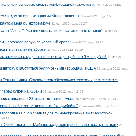
 получили условные сроки с конфискацией гаджетов
03 июня 2022 года,
еми годам за организацию ячейки иеговистов
31 мая 2022 года, 15:05
урантом дела об экстремизме
31 мая 2022 года, 11:27
алы "Азова"*: Украину превратили в сатанинское капище"
16 мая 2022
нем Новгороде получила условный срок
12 мая 2022 года, 10:13
решить ритуальные аборты
11 мая 2022 года, 16:29
эзотерического ордена выплатить адепту более 5 млн рублей
11 мая 2022
шингтону озаботиться религиозными свободами в США
28 апреля 2022 года,
 Русского мира.
Современная обстановка глазами православного
17:32
 перед судом на Кубани
28 апреля 2022 года, 11:04
 предотвращены 28 терактов - генпрокурор
26 апреля 2022 года, 13:13
тернет-сообществ сторонников "Колумбайна"
25 апреля 2022 года, 14:35
таврополье за сбор средств для финансирования экстремистской
, 10:34
ейки иеговистов в Майкопе задержан при попытке покинуть страну
20