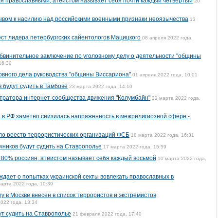
я православными, атеистом называет себя почти каждый четвёртый
20
зывом к насилию над российскими военными признаки неоязычества
13
ст лидера петербургских сайентологов Мацицкого
08 апреля 2022 года,
бвинительное заключение по уголовному делу о деятельности "общины
16:30
вного дела руководства "общины Виссариона"
01 апреля 2022 года, 10:01
 будут судить в Тамбове
23 марта 2022 года, 14:10
тратора интернет-сообщества движения "Колумбайн"
22 марта 2022 года,
 в РФ заметно снизилась напряженность в межрелигиозной сфере -
ло реестр террористических организаций ФСБ
18 марта 2022 года, 16:31
ников будут судить на Ставрополье
17 марта 2022 года, 15:59
 80% россиян, атеистом называет себя каждый восьмой
10 марта 2022 года,
дает о попытках украинской секты вовлекать православных в
арта 2022 года, 10:39
гу в Москве внесен в список террористов и экстремистов
022 года, 13:34
т судить на Ставрополье
21 февраля 2022 года, 17:40