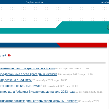
English version
Interfa
стей
ячейки иеговистов арестовали в Крыму
04 октября 2022 года, 10:10
 предложенные после трагедии в Ижевске
29 сентября 2022 года, 11:10
 пресечена в Тольятти
23 сентября 2022 года, 16:55
штрафован на 580 тыс. рублей
23 сентября 2022 года, 10:00
антов дела "общины Виссариона до начала 2023 года
13 сентября 2022 года,
-мизантропов исходили с территории Украины - эксперт
05 сентября 2022