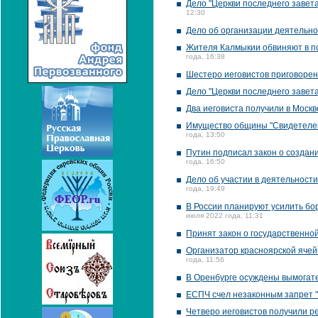
Дело "Церкви последнего завет
12:30
Дело об организации деятельно
Жителя Калмыкии обвиняют в по
года, 16:38
Шестеро иеговистов приговорен
Дело "Церкви последнего завет
Два иеговиста получили в Москв
Имущество общины "Свидетелей 
года, 13:50
Путин подписал закон о создан
года, 16:50
Дело об участии в деятельност
года, 19:49
В России планируют усилить б
июля 2022 года, 11:31
Принят закон о государственно
Организатор красноярской ячей
года, 11:56
В Оренбурге осуждены вымогате
ЕСПЧ счел незаконным запрет 
Четверо иеговистов получили р