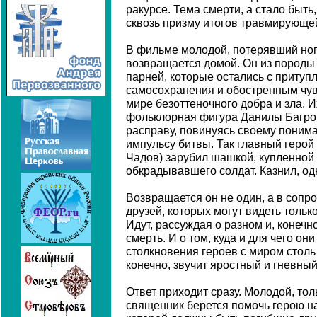
ракурсе. Тема смерти, а стало быт
сквозь призму итогов травмирующе
В фильме молодой, потерявший ног
возвращается домой. Он из породы
парней, которые остались с приту
самосохранения и обостренным чув
мире безоттеночного добра и зла. И
фольклорная фигура Данилы Багрова
расправу, повинуясь своему поним
импульсу битвы. Так главный герой
Чадов) зарубил шашкой, купленной 
обкрадывавшего солдат. Казнил, од
Возвращается он не один, а в сопр
друзей, которых могут видеть только
Идут, рассуждая о разном и, конечно
смерть. И о том, куда и для чего о
столкновения героев с миром столь
конечно, звучит яростный и гневный
Ответ приходит сразу. Молодой, то
священник берется помочь герою н