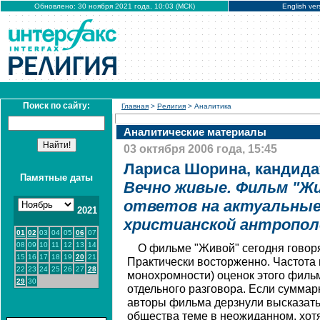
Обновлено: 30 ноября 2021 года, 10:03 (МСК)
English ver
Поиск по сайту:
Главная
>
Религия
> Аналитика
Аналитические материалы
03 октября 2006 года, 15:45
Лариса Шорина, кандида
Памятные даты
Вечно живые. Фильм "Жи
ответов на актуальные
2021
христианской антропол
01
02
03
04
05
06
07
08
09
10
11
12
13
14
О фильме "Живой" сегодня говоря
15
16
17
18
19
20
21
Практически восторженно. Частота 
22
23
24
25
26
27
28
монохромности) оценок этого филь
29
30
отдельного разговора. Если суммарн
авторы фильма дерзнули высказать
общества теме в неожиданном, хот