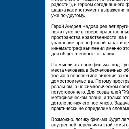
радости"), и героем сегодняшнего ф
шашка как инструмент выражения п
уже по-другому.
Герой Андрея Чадова решает други
лежат уже не в сфере нравственны
пространства нравственности, да и
уравнение про нефтяной запас и це
кинематограф вычленил именно это
для общественного сознания.
По мысли авторов фильма, подсту
места человека в бесчеловечных о
только в перспективе видения зако
домостроительства. Потому простр
реальном, а не символическом соед
потустороннего. Для создателей "Ж
метафизическом плане, и только эт
дотоле логику его поступков. Задач
практически не определима словами 
Возможно, логику фильма будет лег
внутренней переклички этой темы 