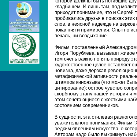
которой должны быть погибшие дру
кладбищем. И лишь там, под молит
приходит понимание, что и Сергей т
пробивались друзья в поисках эти
слов, в неясной надежде на церков
покаяния и примирения. Опытно иска
печаль, ни воздыхание".
Фильм, поставленный Александром
Игоря Порублева, вызывает живое 
тем очень важно понять природу это
художественное целое оставляет о
новизна, даже дерзкая революцион
метафизической активности реальн
штампов киноязыка (что может быть
цитирование); острое чувство сопр
скорбному этапу нашей истории и 
этом сочетающиеся с жесткими на
состоянием современников.
В сущности, эта стилевая разногол
уважительного понимания. Фильм "
редким явлениям искусства, о котор
Авторам надо было выкрикнуть на