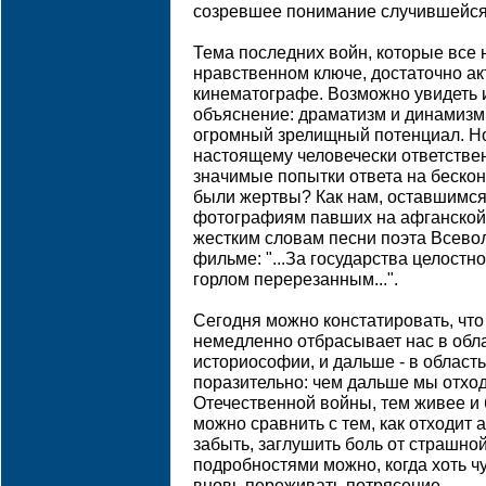
созревшее понимание случившейся 
Тема последних войн, которые все 
нравственном ключе, достаточно ак
кинематографе. Возможно увидеть 
объяснение: драматизм и динамизм
огромный зрелищный потенциал. Но
настоящему человечески ответстве
значимые попытки ответа на бескон
были жертвы? Как нам, оставшимся
фотографиям павших на афганской
жестким словам песни поэта Всево
фильме: "...За государства целостнос
горлом перерезанным...".
Сегодня можно констатировать, что
немедленно отбрасывает нас в обла
историософии, и дальше - в область
поразительно: чем дальше мы отхо
Отечественной войны, тем живее и 
можно сравнить с тем, как отходит 
забыть, заглушить боль от страшной
подробностями можно, когда хоть чу
вновь переживать потрясение.