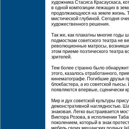
художника Стасиса Красаускаса, ко
в одной композиции лежащих в зем
продолжающуюся на земле жизнь. Т
мистической глубиной. Сегодня оче
художественного решения.
Так же, как плакатны многие годы 
подмосткам советского театра не в
революционные матросы, возникшие
этом приеме поэтического театра в
зрителей.
Тем более странно было обнаружит
этого, казалось отработанного, пр
кинематографе. Погибшие друзья п
блокбастера, а из советской пьесы. 
появляются впервые, сценически к
Мир и дух советской культуры прису
демонстративной наглядностью. Ша
знаковая. Легко выстраивается мос
Виктора Розова, в исполнении Та
поколением, который в знак проте
мебель своих мещанских родных (к/