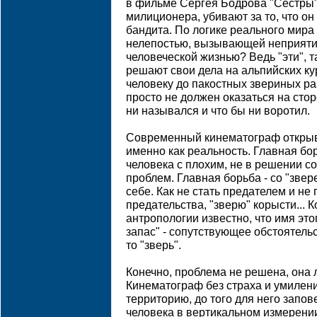
в фильме Сергея Бодрова "Сестры"
милиционера, убивают за то, что он
бандита. По логике реального мира
нелепостью, вызывающей неприятие 
человеческой жизнью? Ведь "эти", т
решают свои дела на альпийских ку
человеку до пакостных звериных ра
просто не должен оказаться на сторо
ни назывался и что бы ни воротил.
Современный кинематограф открыв
именно как реальность. Главная бо
человека с плохим, не в решении с
проблем. Главная борьба - со "звере
себе. Как не стать предателем и не
предательства, "зверю" корысти... К
антропологии известно, что имя этог
запас" - сопутствующее обстоятельс
то "зверь".
Конечно, проблема не решена, она 
Кинематограф без страха и умилен
территорию, до того для него запо
человека в вертикальном измерении