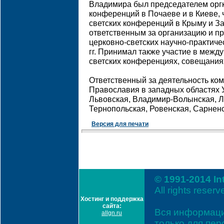
Владимира был председателем оргк
конференций в Почаеве и в Киеве, 
светских конференций в Крыму и За
ответственным за организацию и 
церковно-светских научно-практиче
гг. Принимал также участие в межд
светских конференциях, совещаниях
Ответственный за деятельность ко
Православия в западных областях 
Львовская, Владимир-Волынская, Л
Тернопольская, Ровенская, Сарненс
Версия для печати
© 1991-2014 In
All rights reserv
Хостинг и поддержка
сайта:
Вся информаци
allgn.ru
только для пе