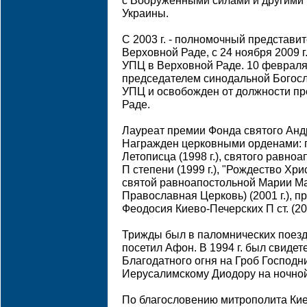
с Вооруженными силами и другими
Украины.
С 2003 г. - полномочный представи
Верховной Раде, с 24 ноября 2009 
УПЦ в Верховной Раде. 10 февраля 
председателем синодальной Богосл
УПЦ и освобожден от должности п
Раде.
Лауреат премии Фонда святого Анд
Награжден церковными орденами: 
Летописца (1998 г.), святого равно
П степени (1999 г.), "Рождество Христ
святой равноапостольной Марии М
Православная Церковь) (2001 г.), 
Феодосия Киево-Печерских П ст. (200
Трижды был в паломнических поез
посетил Афон. В 1994 г. был свиде
Благодатного огня на Гроб Господн
Иерусалимскому Диодору на ночной
По благословению митрополита Кие