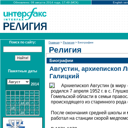
Обновлено: 08 августа 2014 года, 17:49 (МСК)
English ver
Поиск по сайту:
Главная
>
Религия
> Биографии
Религия
Биографии
Августин, архиепископ 
Памятные даты
Галицкий
2014
Архиепископ Августин (в миру
родился 7 апреля 1952 г. в с. Глуш
01
02
03
Гомельской области в семьи право
04
05
06
07
08
09
10
происходящего из старинного рода (1
11
12
13
14
15
16
17
18
19
20
21
22
23
24
После окончания средней школы и м
25
26
27
28
29
30
31
работал на станции скорой медпомо