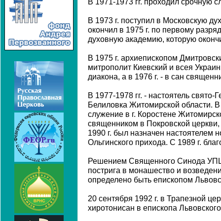
В 1971-1973 гг. проходил срочную 
В 1973 г. поступил в Московскую д
окончил в 1975 г. по первому разря
духовную академию, которую окончи
В 1975 г. архиепископом Дмитровс
митрополит Киевский и всея Украин
диакона, а в 1976 г. - в сан священн
В 1977-1978 гг. - настоятель свято-
Белиловка Житомирской области. В 
служение в г. Коростене Житомирск
священником в Покровской церкви, 
1990 г. был назначен настоятелем 
Ольгинского прихода. С 1989 г. бла
Решением Священного Синода УПЦ о
пострига в монашество и возведен
определено быть епископом Львовс
20 сентября 1992 г. в Трапезной це
хиротонисан в епископа Львовского