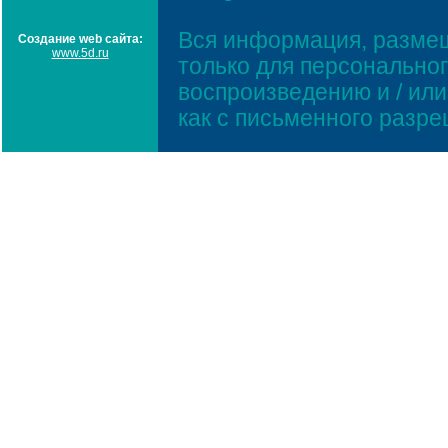
Вся информация, размещ
Создание web сайта:
www.5d.ru
только для персонально
воспроизведению и / ил
как с письменного разр