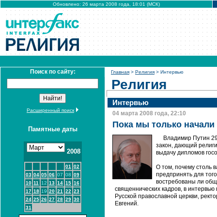
Обновлено: 26 марта 2008 года, 18:01 (МСК)
Поиск по сайту:
Главная
>
Религия
> Интервью
Религия
Интервью
Расширенный поиск
04 марта 2008 года, 22:10
Пока мы только начали
Памятные даты
Владимир Путин 2
закон, дающий религ
2008
выдачу дипломов гос
01
02
О том, почему столь 
предпринять для того
03
04
05
06
07
08
09
востребованы ли обще
10
11
12
13
14
15
16
священнических кадров, в интервью
17
18
19
20
21
22
23
Русской православной церкви, рект
24
25
26
27
28
29
30
Евгений.
31