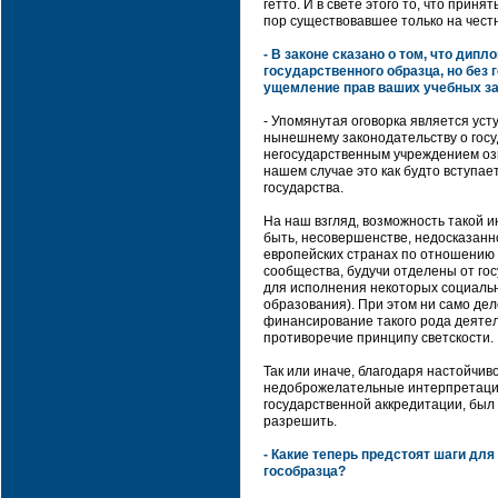
гетто. И в свете этого то, что при
пор существовавшее только на честн
- В законе сказано о том, что ди
государственного образца, но без 
ущемление прав ваших учебных з
- Упомянутая оговорка является уст
нынешнему законодательству о госу
негосударственным учреждением озн
нашем случае это как будто вступа
государства.
На наш взгляд, возможность такой 
быть, несовершенстве, недосказанно
европейских странах по отношению 
сообщества, будучи отделены от гос
для исполнения некоторых социальн
образования). При этом ни само дел
финансирование такого рода деятел
противоречие принципу светскости.
Так или иначе, благодаря настойчи
недоброжелательные интерпретации
государственной аккредитации, был
разрешить.
- Какие теперь предстоят шаги дл
гособразца?