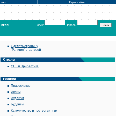
x.com
Карта сайта
чиков:
Логин:
Пароль:
Сделать страницу
"Религия" стартовой
Страны
СНГ и Прибалтика
Религии
Православие
Ислам
Иудаизм
Буддизм
Католичество и протестантизм