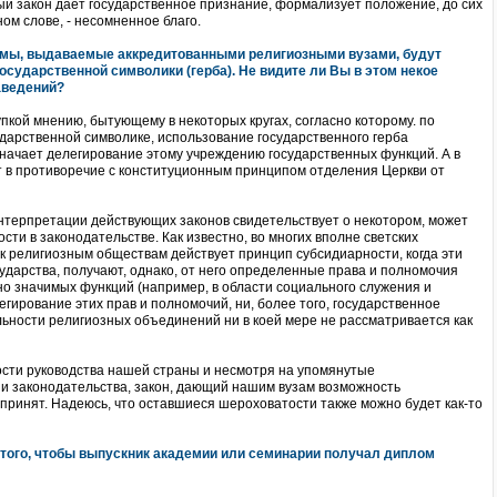
нятый закон дает государственное признание, формализует положение, до сих
ом слове, - несомненное благо.
пломы, выдаваемые аккредитованными религиозными вузами, будут
государственной символики (герба). Не видите ли Вы в этом некое
аведений?
упкой мнению, бытующему в некоторых кругах, согласно которому. по
дарственной символике, использование государственного герба
ачает делегирование этому учреждению государственных функций. А в
ет в противоречие с конституционным принципом отделения Церкви от
интерпретации действующих законов свидетельствует о некотором, может
сти в законодательстве. Как известно, во многих вполне светских
к религиозным обществам действует принцип субсидиарности, когда эти
ударства, получают, однако, от него определенные права и полномочия
о значимых функций (например, в области социального служения и
егирование этих прав и полномочий, ни, более того, государственное
ьности религиозных объединений ни в коей мере не рассматривается как
вости руководства нашей страны и несмотря на упомянутые
 законодательства, закон, дающий нашим вузам возможность
 принят. Надеюсь, что оставшиеся шероховатости также можно будет как-то
я того, чтобы выпускник академии или семинарии получал диплом