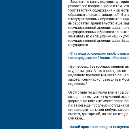
- Заметьте, я сразу подчеркнул: пр
решает все вопросы. Дело в том, чт
"соответствия содержания и качест
образовательных стандартов". И вот
о государственных образовательных
выработать! Правительство еще зад
государственной аккредитации, при
государственных образовательных ст
учитывать всю специфику наших духо
государственной аккредитации. Бу
государства.
- С какими основными проблемами
госаккредитации? Каким образом 
- Во-первых, без государственной 
студенты вуза. А это значит, что нет
недавнего времени мы как-то решали
захотел семинарист съездить в Москв
недешевый!
Отсутствие госдиплома влечет за со
священник-выпускник духовной акаде
формально никак не имеет права пр
и с такой еще проблемой: студент 
его направить в какой-нибудь загра
скажем, докторской, но это не всег
бумажка...
- Какой примерно процент выпускн