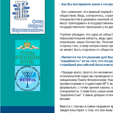
- Как Вы восприняли закон о госа
- Без сомнения, это важный первый
обществом. Ведь, согласитесь, стр
специалистов в церковно-научной об
могут преподавать в государственны
государственного признания у их ди
Глубоко убежден, что одна из област
образовательная область, ведь здес
поколения, наше Отечество. Поэтом
сторону того, к чему непрестанно п
не может быть отделена от обществ
- Является ли это решение для В
"ущербность" из-за того, что госу
старейшей российской богословс
- Прежде всего, просто по-человече
позапрошлом годах мы проводили с
священнику Павлу Флоренскому. Наш
профессорами и студентами МГУ, выст
формально, с точки зрения закона:
специалисты. Слава Богу, наши унив
"ущербностью". Самые добрые отнош
вузами.
Вместе с тем мы в самое недавнее 
свидетельствуют о том, что кое-кому