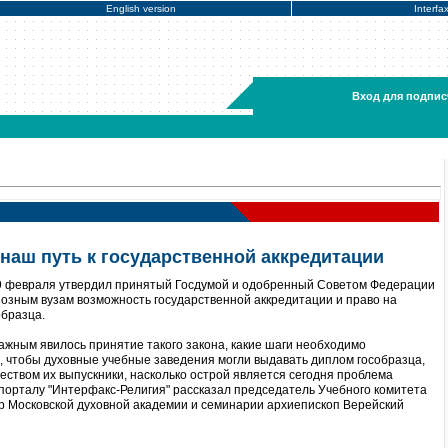
English version
Interfa
Вход для подпис
 наш путь к государственной аккредитации
9 февраля утвердил принятый Госдумой и одобренный Советом Федерации
иозным вузам возможность государственной аккредитации и право на
образца.
важным явилось принятие такого закона, какие шаги необходимо
, чтобы духовные учебные заведения могли выдавать диплом гособразца,
ством их выпускники, насколько острой является сегодня проблема
 порталу "Интерфакс-Религия" рассказал председатель Учебного комитета
ор Московской духовной академии и семинарии архиепископ Верейский