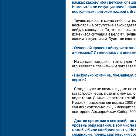
рамках какой-либо светской специ
Изменится ли ситуация после прин
постоянным притоком кадров с ф
- Трудно привести какую-либо статис
несмотря на отсутствие законодател
нибудь спецкурсы. То, что теперь эт
изменится ситуация в целом? Трудн
нашим выпускникам. Будет ли востр
- Основной процент абитуриентов 
дипломом? Изменилась ли динами
- На сегодня каждый пятый студент
что является стабильным показател
- Насколько критична, по-Вашему,
церкви?
- Сегодня уже не начало и даже не 
катастрофически, в связи с чем мы 
подготовки. Снижение остроты этой
Русской православной церкви 2000 
сан исключительно лиц, имеющих с
повторено Архиерейским Собор 2004
- Долгое время как в светской, т
уровень образования, в том числе 
жалобы были наиболее часты. Но з
семинарии, преподавательский со