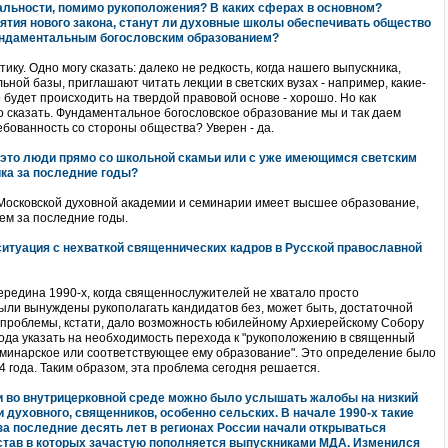
альности, помимо рукоположения? В каких сферах в основном?
ятия нового закона, станут ли духовные школы обеспечивать общество
ундаментальным богословским образованием?
тику. Одно могу сказать: далеко не редкость, когда нашего выпускника,
ьной базы, приглашают читать лекции в светских вузах - например, какие-
о будет происходить на твердой правовой основе - хорошо. Но как
о сказать. Фундаментальное богословское образование мы и так даем
ебованность со стороны общества? Уверен - да.
- это люди прямо со школьной скамьи или с уже имеющимся светским
ка за последние годы?
 Московской духовной академии и семинарии имеет высшее образование,
ем за последние годы.
 ситуация с нехваткой священнических кадров в Русской православной
середина 1990-х, когда священнослужителей не хватало просто
были вынуждены рукополагать кандидатов без, может быть, достаточной
 проблемы, кстати, дало возможность юбилейному Архиерейскому Собору
года указать на необходимость перехода к "рукоположению в священный
еминарское или соответствующее ему образование". Это определение было
 года. Таким образом, эта проблема сегодня решается.
ак и во внутрицерковной среде можно было услышать жалобы на низкий
и духовного, священников, особенно сельских. В начале 1990-х такие
а последние десять лет в регионах России начали открываться
став в которых зачастую пополняется выпускниками МДА. Изменился