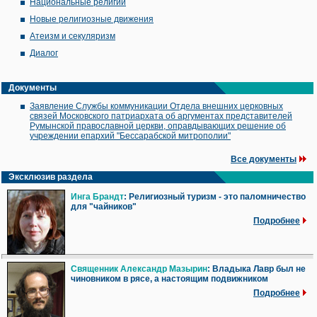
Национальные религии
Новые религиозные движения
Атеизм и секуляризм
Диалог
Документы
Заявление Службы коммуникации Отдела внешних церковных
связей Московского патриархата об аргументах представителей
Румынской православной церкви, оправдывающих решение об
учреждении епархий "Бессарабской митрополии"
Все документы
Эксклюзив раздела
Инга Брандт
: Религиозный туризм - это паломничество
для "чайников"
Подробнее
Священник Александр Мазырин
: Владыка Лавр был не
чиновником в рясе, а настоящим подвижником
Подробнее