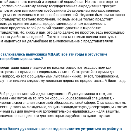
инятый закон - это важный и радостный
первый
шаг. Но этот шаг еще не
о, согласно принятому закону, государственная аккредитация требует
ва подготовки выпускников требованиям федеральных государственных
 тут мы сталкиваемся с основной неизвестной. Недавно был принят закон
 стандартах третьего поколения. Но ведь их еще только предстоит
олго до принятия закона, предоставляющего нам возможность
звало представителей религий принять участие в выработке
андартов. Но, скажу я вам, это дело далеко не простое, ведь необходимо
вных учебных заведений... Так что пока мы только начали наш путь к
дем надеяться на дальнейшее взаимопонимание с представителями
 сталкивались выпускники МДАиС все эти годы в отсутствие
эти проблемы решались?
аккредитации наши учащиеся не рассматриваются государством как
 отсрочки от армии, нет социальных льгот... С отсрочкой от армии до
 вопрос, но вот с социальными льготами - никак. Ну вот, предположим,
у - так никаких скидок ему железная дорога не предоставит... А билет ведь
бой ряд ограничений и для выпускников. Я уже упоминал о том, что
мии - несмотря на то, что он хороший, образованный специалист, -
именить свои знания в светской образовательной сфере. Сталкиваемся мы
блестяще закончил академию, защитил кандидатскую диссертацию, мы хотим
ничный вуз для получения дополнительной квалификации - для защиты,
да возможно: наш диплом для некоторых зарубежных вузов - пустая
иков Ваших духовных школ сегодня пытается устроиться на работу в