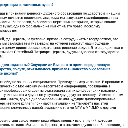
ккредитации религиозных вузов?
 шаг в признании ценности духовного образования государством и нашим
анным является положение дел, когда мы выпускаем квалифицированных
ласти - богословов, библеистов, церковных историков, которые вполне
х вузах, однако формально не имеют на это право, поскольку
пломов нет.
ей, где Церковь, безусловно, призвана сотрудничать с государством, это
ь мы закладываем ту закваску, на которой вырастут наши будущие
у в целом принятое законодательное решение радует. Это еще один шаг в
ризывает Святейший Патриарх: Церковь, будучи отделена от государства,
а!
ас долгожданным? Ощущали ли Вы все это время определенную
дарство, по сути, отказывалось признавать качество образования
кой школы?
ски обидно за наших специалистов. Приведу пример из жизни. В прошлом и
овместно с Московским университетом конференции, посвященные
и профессора и студенты участвовали в этих конференциях наравне с
упления тех и других не уступали друг другу по качеству... И вместе с тем
 одни - никто, другие дипломированные или будущие дипломированные
ерситетские коллеги понимают ситуацию и не "тыкают" в нас этой
ения сложились у нашей академии с тем же МГУ, с МГИМО, с другими
время стали свидетелями ряда общественных выступлений, которые
 очень хотелось бы загнать Церковь, и в том числе духовное образование, в