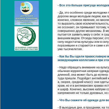
- Все это больше присуще молодеж
- Да, это особенно среди молодежи 
дорогие вещи молодым людям, как пра
конечно, сложное явление, но многи
то выразить свою исключительность,
не осознает, он примыкает потому, ч
совершенно другие механизмы. В мо
пытается заявить миру о себе: я су
внешним видом. Отсюда пирсинг, от
силу недостатка культуры или в сил
поразившее и стараются и сами к эт
уже тысячелетия.
- Как бы Вы одели православную ж
неверующими коллегами и при это
- Надо обращать внимание на культу
обычная корректная неяркая одежда
длинной, она может быть до колена -
туда пришли. Подойдет английский к
а, скорее, средний класс): они одеты
храм, но и в англиканских храмах ес
и шарф. Конечно, высокие каблуки с
напряжения не только духовных, но 
- Что Вы скажете об одежде для в
- В выходные дни, в праздники, на 