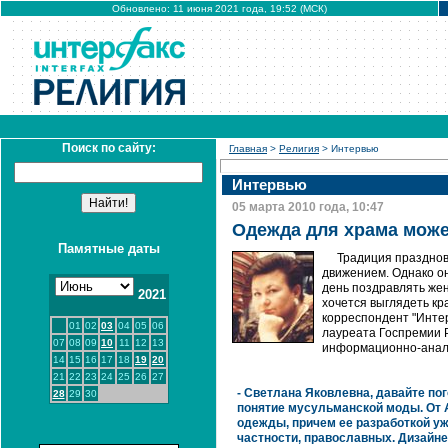
Обновлено: 11 июня 2021 года, 19:52 (МСК)
Поиск по сайту:
Главная
>
Религия
> Интервью
Интервью
05 марта 2010 года, 10:47
Одежда для храма може
Памятные даты
Традиция празднов
движением. Однако он
день поздравлять жен
2021
хочется выглядеть кр
корреспондент "Инте
01
02
03
04
05
06
лауреата Госпремии Р
07
08
09
10
11
12
13
информационно-анали
14
15
16
17
18
19
20
21
22
23
24
25
26
27
- Светлана Яковлевна, давайте п
28
29
30
понятие мусульманской моды. От 
одежды, причем ее разработкой уж
частности, православных. Дизайн