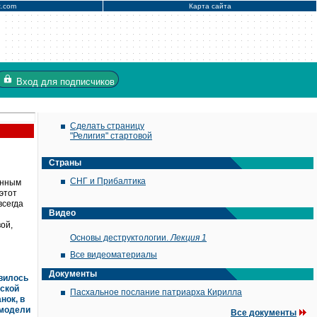
x.com
Карта сайта
Вход
для подписчиков
Сделать страницу
"Религия" стартовой
Страны
СНГ и Прибалтика
онным
этот
всегда
Видео
ой,
Основы деструктологии.
Лекция 1
Все видеоматериалы
Документы
явилось
нской
Пасхальное послание патриарха Кирилла
нок, в
 модели
Все документы