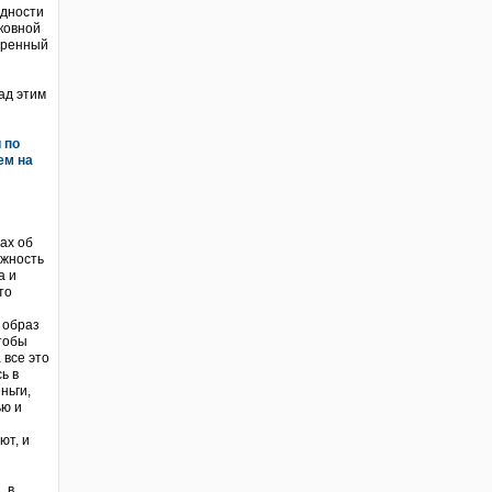
одности
рковной
удренный
ад этим
 по
ем на
рах об
ежность
а и
то
 образ
чтобы
 все это
ь в
ньги,
ью и
ют, и
, в