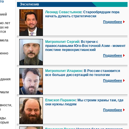
то
Эксклюзив
Леонид Севастьянов
: Старообрядцам пора
рией
начать думать стратегически
Подробнее
ко лет
ах не
ится
имела
Митрополит Сергий
: Встречи с
православными Юго-Восточной Азии - момент
поистине первохристианский
венно
Подробнее
Митрополит Иларион
: В России становится
все больше диссертаций по теологии
оздания
Подробнее
думали
Епископ Парамон
: Мы строим храмы там, где
они нужны людям
вности,
м
Подробнее
жды.
торые