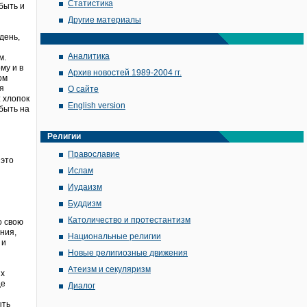
Статистика
 быть и
Другие материалы
день,
Аналитика
м.
му и в
Архив новостей 1989-2004 гг.
ом
я
О сайте
 хлопок
English version
 быть на
Религии
Православие
 это
Ислам
Иудаизм
Буддизм
Католичество и протестантизм
о свою
ния,
Национальные религии
 и
Новые религиозные движения
Атеизм и секуляризм
их
ще
Диалог
ыть