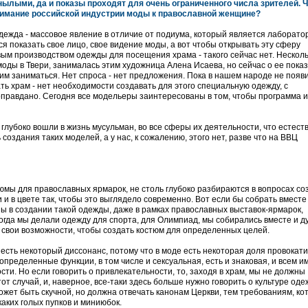
ылыми, да и показы проходят для очень ограниченного числа зрителей. Ч
нимание российской индустрии моды к православной женщине?
Одежда - массовое явление в отличие от подиума, который является лаборато
я показать свое лицо, свое видение моды, а вот чтобы открывать эту сферу
ым производством одежды для посещения храма - такого сейчас нет. Несколь
оды в Твери, занималась этим художница Алена Исаева, но сейчас о ее показ
им заниматься. Нет спроса - нет предложения. Пока в нашем народе не появ
ь храм - нет необходимости создавать для этого специальную одежду, с
 оправдано. Сегодня все модельеры заинтересованы в том, чтобы программа 
глубоко вошли в жизнь мусульман, во все сферы их деятельности, что естест
оздания таких моделей, а у нас, к сожалению, этого нет, разве что на ВВЦ
остюмы для православных ярмарок, не столь глубоко разбираются в вопросах с
 и в цвете так, чтобы это выглядело современно. Вот если бы собрать вместе
ы в создании такой одежды, даже в рамках православных выставок-ярмарок,
Когда мы делали одежду для спорта, для Олимпиад, мы собирались вместе и 
ь свои возможности, чтобы создать костюм для определенных целей.
сть некоторый диссонанс, потому что в моде есть некоторая доля провокати
определенные функции, в том числе и сексуальная, есть и знаковая, и всем и
сти. Но если говорить о привлекательности, то, заходя в храм, мы не должны
тот случай, и, наверное, все-таки здесь больше нужно говорить о культуре оде
жет быть скучной, но должна отвечать канонам Церкви, тем требованиям, ко
аких голых пупков и миниюбок.