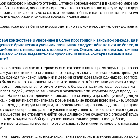
лубой сложного и модного оттенка. Оттенок современности и в какой-то мере м
ме. Вот, положим, лиловые и сиреневые тона традиционно присутствуют в це
е привычный, а опять же сложный: это может быть и пастельный тон, и прип
го все подобрано с большим вкусом и пониманием.
ам, тоже могут быть со вкусом одеты, но тут, конечно, сам человек должен н
ебя комфортнее и увереннее в более просторной и закрытой одежде, да и
денного британскими учеными, женщинам следует обнажаться не более, ч
 наибольшего внимания со стороны мужчин. Однако модельеры настойчиво
 Зачем? Боязнь выделиться и прослыть излишне консервативными или
сти?
и совершенно согласна. Первое слово, которое в наше время звучит в разгово
сексуальности ничего страшного нет, сексуальность - это всего лишь принадл
сь одежда "унисекс", мальчики и девочки стали одеваться одинаково, вот тогд
 было сказано в хорошем смысле и означало, что "я все-таки девочка и хочу э
актуется неправильно, потому что вместо большой части, которая составляла
 пласт людей, которые занимаются развлечениями, отдыхом, ведут праздный
ная. На них смотрят девочки и приезжают в столицу, ища себе лучшей доли, 
ха, и они начинают привлекать к себе внимание прежде всего внешне. Отсюда
и. Та одежда, которую мы видим, это бразильские карнавалы. Однако я вращаюс
аю людей совершенно разного уровня и могу заявить, что человек, имеющий де
обществе, не стремится найти себе длинноногое существо с огромной груд
 видеть рядом с собой культурное, внимательное, ухоженное, доброе,
о и пропаганда, ты постоянно это видишь, тебе в какой-то мере это навязыва
е.
а для церкви может быть прекрасной, если заглянуть в историю нашей одежды