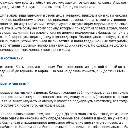
ье лучше, чем кофта с юбкой, но это уже зависит от фигуры человека. А может
. Одежда может быть украшена вышивкой или декорирована.
одит в храм, ища гармонии в своей душе: неважно, приходит он в храм каждый 
у, или по особенному случаю - он приходит гармонизировать свое внутреннее
анство, он ищет гармонии в себе, в душе, с окружающим миром и в себе само
а это и быть созвучна тому порыву, который приводит человека в храм, поэто
з ломаных линий. Безусловно, она не должна подчеркивать формы, но при эт
деталей, перегружающих одежду в плане декора. Человек должен ощущать себ
нечно, лучше, чтобы это была не синтетика, а наши традиционные материалы:
 в сочетании с другими волокнами - для других сезонов. Но одежда не должна
ажному, для чего человек приходит в храм.
 в костюмах?
вет может быть очень интересным. Есть такое понятие: цветной черный цвет -
денный до глубины, и бордо... Но они не должны кричать, они должны быть
а.
 быть стильным?
сегда, в том числе и в церкви. Когда он хорошо себя понимает, знает не тольк
ее состояние, когда он осознает свою индивидуальность (а человек от рожде
 себе знает какую-то изюминку и умеет ее подчеркнуть в костюме), вот тогда
то остается после того, как уходит мода.
ирилла и восхищаюсь тем, как он одет. До него мало кто был так одет из наш
сегда одеты по канонам, есть определенные требования и декор, но у него е
ь бы, нельзя в традиционное церковное облачение внести что-то новое, а у
 наблюдаю. Например, на богородичные праздники цвет облачения должен б