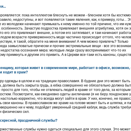
и...
проявляется: пока интеллектом блеснуть не можем - блеснем хотя бы костюмо
вило, недоступны, и вот появляются такие явления, как, к примеру, готы... Э
е из молодежи начинают примыкать к нему именно по той причине, что им нуж
 особенность. Зачастую подростка привлекает внешняя атрибутика, хотя он э
то его это привлекает внешне, а потом его затягивает, и там начинают работ
лодом возрасте приверженность моде частично происходит оттого, что челов
ществую, я такой, обратите на меня внимание! А чем можно привлечь? Только
сюда замысловатые прически и прочие экстремальные вещи - все это возникае
у недостатка осознания мира: молодые люди сразу воспринимают что-то их
ому примкнуть и другим это привить. А в Церкви все-таки есть каноны, сущес
енщину, которая живет в современном мире, работает в офисе, возможно, 
м ходит в храм?
ру одежды в целом и на традиции православия. В будние дни это может быть
, должна быть закрыта грудь, а юбка совершенно не обязательно должна бы
 просто для того, чтобы не отвлекать людей в храме от того дела, за которым
остюм. Посмотрите, как ежедневно одеты англичанки (я не беру лондонские 
 настолько корректно, что всегда могут зайти в храм. У них, конечно, не прав
ть свои каноны. В православном же храме на голове может быть и шляпка, и п
овершенно ни к чему, подойдет умеренный средний каблук, ведь служба требу
и физических сил.
оскресной, праздничной службы?
торжественные службы нужно одеться специально для этого случая. Это может