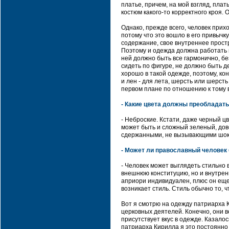
платье, причем, на мой взгляд, плат
костюм какого-то корректного кроя
Однако, прежде всего, человек прих
потому что это вошло в его привычк
содержание, свое внутреннее простр
Поэтому и одежда должна работать н
ней должно быть все гармонично, бе
сидеть по фигуре, не должно быть 
хорошо в такой одежде, поэтому, ко
и лен - для лета, шерсть или шерсть
первом плане по отношению к тому в
- Какие цвета должны преобладать
- Неброские. Кстати, даже черный ц
может быть и сложный зеленый, дове
сдержанными, не вызывающими шок
- Может ли православный человек
- Человек может выглядеть стильно в
внешнюю конституцию, но и внутренн
априори индивидуален, плюс он еще в
возникает стиль. Стиль обычно то, ч
Вот я смотрю на одежду патриарха К
церковных деятелей. Конечно, они в
присутствует вкус в одежде. Казалос
патриарха Кирилла я это постоянно