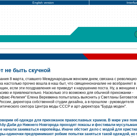
English version
Interfa
т не быть скучной
ания 8 марта, ставшего Международным женским днем, связана с революци
а настолько прочно вошла в наш быт, что священноначалие не возбраняет в 
щин, если эти поздравления не приведут к нарушению поста. Ну, а женщине 
асиво и привлекательно. Насколько это возможно для обычной прихожанки -
рфакс-Религия" Елена Веревкина попыталась выяснить у Светланы Беговатов
оссии, директора собственной студии дизайна, а в прошлом - руководителя
тического сектора Центра моды СССР и арт-директора "Бурда моден".
оговорим об одежде для прихожанок православных храмов. В мире уже по
Абу-Даби до Нижнего Новгорода проходят показы и фестивали мусульма
е начали заниматься европейцы. Иначе обстоит дело с модой для христиа
еры-одиночки предпринимают робкие попытки заняться такой одеждой, но