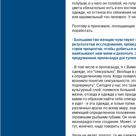
голубым, и у него он голубой, но го
цвета обязательно есть в его костю
одежде, но оттенок его облачения н
или карамельный тон лилового. У не
Поэтому и прихожане, посещающие хр
поработать.
- Большинство женщин чувствуют с
результатам исследования, прове
сорок процентов, чтобы добиться
навязывают нам мини и декольте.
продуманная пропаганда доступно
- В том числе и пропаганда, я с Вам
одежде, это "сексуально". Вообще в 
к определенному полу. Когда появила
возникло понятие сексуальности, это
подчеркнуть". Сегодня у нас это тр
культурный слой, появился большой
жизни, отсюда и одежда у них празд
каким-то образом найти себе олигар
и идет - и эта одежда, и голые пупк
различных кругах по всему миру, зн
имеющий определенное положение в 
огромными рыбьими губами. Он хочет
жизнерадостное создание. Может, эт
тут, конечно, надо говорить о культур
Люди не видят другого, та же одежд