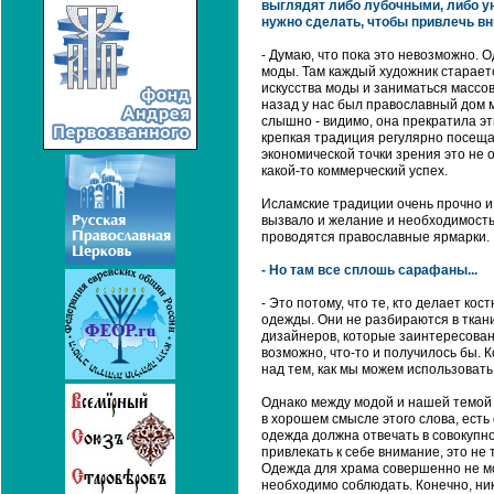
выглядят либо лубочными, либо ун
нужно сделать, чтобы привлечь в
- Думаю, что пока это невозможно. 
моды. Там каждый художник стараетс
искусства моды и заниматься массов
назад у нас был православный дом м
слышно - видимо, она прекратила эт
крепкая традиция регулярно посещат
экономической точки зрения это не
какой-то коммерческий успех.
Исламские традиции очень прочно и 
вызвало и желание и необходимость с
проводятся православные ярмарки.
- Но там все сплошь сарафаны...
- Это потому, что те, кто делает к
одежды. Они не разбираются в ткани
дизайнеров, которые заинтересован
возможно, что-то и получилось бы. 
над тем, как мы можем использоват
Однако между модой и нашей темой е
в хорошем смысле этого слова, есть 
одежда должна отвечать в совокупно
привлекать к себе внимание, это не 
Одежда для храма совершенно не мо
необходимо соблюдать. Конечно, ник