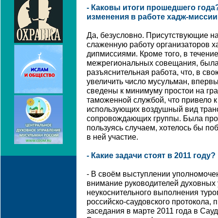
- Каковы итоги прошедшего год
изменения в работе хадж-миссии
Да, безусловно. Присутствующие на
слаженную работу организаторов х
дипмиссиями. Кроме того, в течени
межрегиональных совещания, была
разъяснительная работа, что, в сво
увеличить число мусульман, вперв
сведены к минимуму простои на гр
таможенной службой, что привело к
использующих воздушный вид транс
сопровождающих группы. Была пров
пользуясь случаем, хотелось бы по
в ней участие.
- Какие задачи стоят в 2011 году?
- В своём выступлении уполномоче
внимание руководителей духовных 
неукоснительного выполнения тур
российско-саудовского протокола, 
заседания в марте 2011 года в Сау