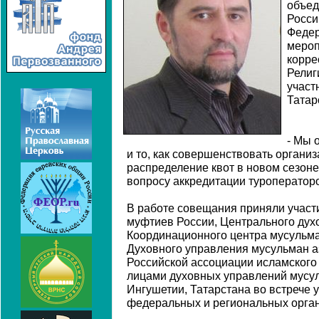
объед
Росси
Федер
мероп
корре
Религ
участ
Татар
- Мы 
и то, как совершенствовать органи
распределение квот в новом сезон
вопросу аккредитации туроператор
В работе совещания приняли участ
муфтиев России, Центрального дух
Координационного центра мусульма
Духовного управления мусульман аз
Российской ассоциации исламского
лицами духовных управлений мусул
Ингушетии, Татарстана во встрече 
федеральных и региональных орган