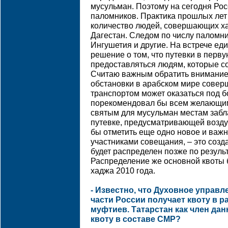
мусульман. Поэтому на сегодня Рос
паломников. Практика прошлых лет
количество людей, совершающих ха
Дагестан. Следом по числу паломни
Ингушетия и другие. На встрече ед
решение о том, что путевки в перву
предоставляться людям, которые с
Считаю важным обратить внимание и
обстановки в арабском мире сове
транспортом может оказаться под б
порекомендовал бы всем желающим
святым для мусульман местам забл
путевке, предусматривающей возду
бы отметить еще одно новое и важ
участниками совещания, – это созд
будет распределен позже по резуль
Распределение же основной квоты 
хаджа 2010 года.
- Известно, что Духовное управ
части России получает квоту в р
муфтиев. Татарстан как член дан
квоту в составе СМР?