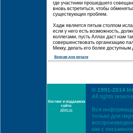
где участники прошедшего совещани
вновь встретиться, чтобы обменят
существующих проблем.
Хадж является пятым столпом исла
если у него есть возможность, долж
коллегами, пусть Аллах даст нам т
совершенствовать организацию па
Мекку, делать его более доступным
Версия для печати
© 1991-2014 In
All rights reserv
Хостинг и поддержка
сайта:
Вся информаци
allgn.ru
только для пе
воспроизведени
как с письмен