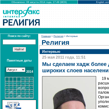
Обновлено: 08 августа 2014 года, 17:49 (МСК)
English ver
Поиск по сайту:
Главная
>
Религия
> Интервью
Религия
Интервью
25 мая 2011 года, 11:51
Памятные даты
Мы сделаем хадж более
широких слоев населени
2014
19 
01
02
03
расши
04
05
06
07
08
09
10
вопро
11
12
13
14
15
16
17
18
19
20
21
22
23
24
палом
25
26
27
28
29
30
31
Орган
уполн
комис