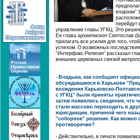
предполаг
епархии" 
расположе
перейдут 
управление главы УГКЦ. Это решен
Ее глава архиепископ Святослав (Ше
прилагать все усилия для того, что
успехом. О возможных последствия
"Интерфакс-Религия" рассказал гла
внешних церковных связей митроп
- Владыка, как сообщают официа
обсуждавшиеся в Харькове "Пре
вхождения Харьковско-Полтавск
с УГКЦ" были приняты практичес
затем появились сведения, что 
стали массово переходить в дру
юрисдикции, причиной чего назы
"соборное" решение. Как можно 
противоречие?
- Действительно, в печати появилис