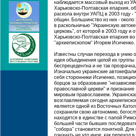
наблюдается массовый выход из УА
Харьковско-Полтавская епархия, о
раскола внутри УАПЦ в 2003 году - 
общин. Большинство из них - около 
в раскольничью "Украинскую авто
церковь", от которой в 2003 году и
Харьковско-Полтавская епархия во
"архиепископом" Игорем Исиченко.
Известны случаи перехода в унию о
идея объединения целой их группы 
беспрецедентна и не так прозрачна,
Изначально украинские автокефали
себя сторонники Исиченко, позицио
борцов за образование "независим
православной церкви" и признание 
мировым православием. Украинская
возглавляемая сегодня архиеписко
является одной из Восточных Катол
сохранили свою автономию, богосл
находятся в единстве с папой Римск
большей части бывших последовате
"собора" становится понятной. Для
означать не что иное, как переход в