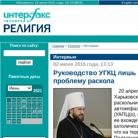
Обновлено: 19 июня 2021 года, 18:29 (МСК)
English ver
Поиск по сайту:
Главная
>
Религия
> Интервью
Интервью
02 июня 2016 года, 13:13
Руководство УГКЦ лишь 
Памятные даты
проблему раскола
2021
20 апре
Харьковск
01
02
03
04
05
06
раскольни
07
08
09
10
11
12
13
автокефал
14
15
16
17
18
19
20
(УАПЦ(о),
21
22
23
24
25
26
27
ее вхожде
28
29
30
католичес
что на те
Полтавско