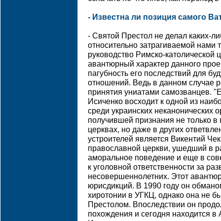
- Известна ли позиция самого Ва
- Святой Престол не делал каких-
относительно затрагиваемой нами т
руководство Римско-католической 
авантюрный характер данного проек
пагубность его последствий для бу
отношений. Ведь в данном случае р
принятия униатами самозванцев. "
Исиченко восходит к одной из наиб
среди украинских неканонических о
получившей признания не только 
церквах, но даже в других ответвле
устроителей является Викентий Чек
православной церкви, ушедший в р
аморальное поведение и еще в сов
к уголовной ответственности за ра
несовершеннолетних. Этот авантюр
юрисдикций. В 1990 году он обман
хиротонии в УГКЦ, однако она не 
Престолом. Впоследствии он прод
похождения и сегодня находится в 