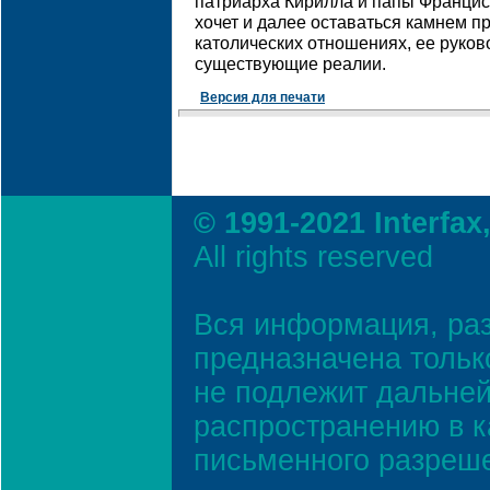
патриарха Кирилла и папы Францис
хочет и далее оставаться камнем п
католических отношениях, ее руков
существующие реалии.
Версия для печати
© 1991-2021 Interfax
All rights reserved
Вся информация, ра
предназначена тольк
не подлежит дальней
распространению в к
письменного разреш