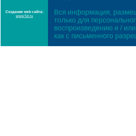
Вся информация, размещ
Создание web сайта:
www.5d.ru
только для персонально
воспроизведению и / ил
как с письменного разр