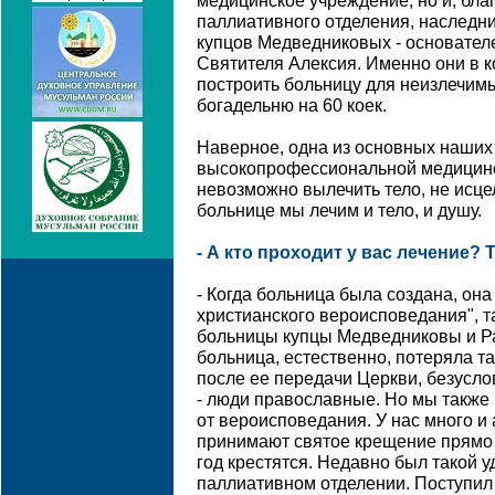
медицинское учреждение, но и, бла
паллиативного отделения, наследн
купцов Медведниковых - основател
Святителя Алексия. Именно они в к
построить больницу для неизлечим
богадельню на 60 коек.
Наверное, одна из основных наших
высокопрофессиональной медицинс
невозможно вылечить тело, не исце
больнице мы лечим и тело, и душу.
- А кто проходит у вас лечение?
- Когда больница была создана, он
христианского вероисповедания", т
больницы купцы Медведниковы и Р
больница, естественно, потеряла т
после ее передачи Церкви, безусло
- люди православные. Но мы также
от вероисповедания. У нас много и 
принимают святое крещение прямо з
год крестятся. Недавно был такой 
паллиативном отделении. Поступил