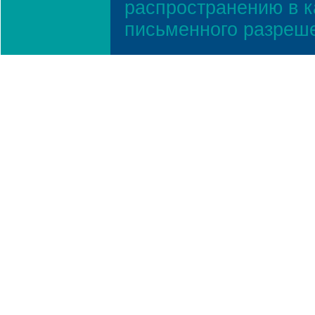
распространению в к
письменного разреш