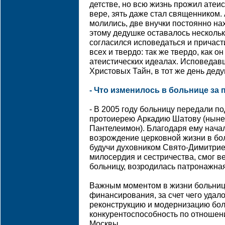
детстве, но всю жизнь прожил атеис
вере, зять даже стал священником. А
молились, две внучки постоянно на
этому дедушке оставалось несколько
согласился исповедаться и причаст
всех и твердо: так же твердо, как о
атеистических идеалах. Исповедав
Христовых Тайн, в тот же день дед
- Что изменилось в больнице за
- В 2005 году больницу передали п
протоиерею Аркадию Шатову (ныне
Пантелеимон). Благодаря ему нача
возрождение церковной жизни в бо
будучи духовником Свято-Димитрие
милосердия и сестричества, смог ве
больницу, возродилась патронажна
Важным моментом в жизни больниц
финансирования, за счет чего удал
реконструкцию и модернизацию бол
конкурентоспособность по отношен
Москвы.