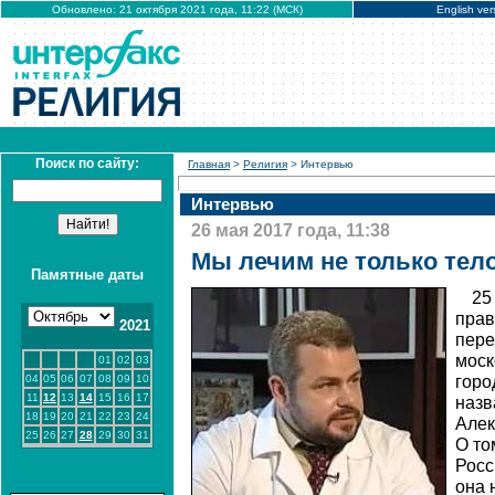
Обновлено: 21 октября 2021 года, 11:22 (МСК)
English ver
Поиск по сайту:
Главная
>
Религия
> Интервью
Интервью
26 мая 2017 года, 11:38
Мы лечим не только тело
Памятные даты
25
прав
2021
пере
моск
01
02
03
04
05
06
07
08
09
10
горо
11
12
13
14
15
16
17
назв
18
19
20
21
22
23
24
Алек
25
26
27
28
29
30
31
О то
Росс
она 