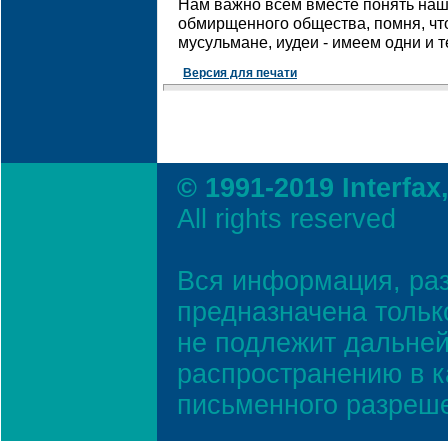
Нам важно всем вместе понять наш
обмирщенного общества, помня, что
мусульмане, иудеи - имеем одни и 
Версия для печати
© 1991-2019 Interfax
All rights reserved
Вся информация, ра
предназначена тольк
не подлежит дальней
распространению в к
письменного разреш