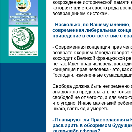
возрождение исторической памяти 
которая является своего рода вос
возвращением к истокам.
- Насколько, по Вашему мнению,
современная либеральная концеп
приведение в соответствие с ев
- Современная концепция прав чело
возврате к корням. Иногда говорят,
восходит к Великой французской ре
не так. Идея прав человека восход
концепция прав человека - это, как
Господни, измененные сумасшедши
Свобода должна быть непременно с
она должна предполагать не только 
свободой не от чего-то, а для чего-т
что угодно. Иначе маленький ребен
шкаф, взять яд и умереть.
- Планируют ли Православная и 
расширить в обозримом будущем
каких-либо сферах?