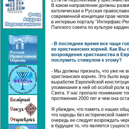
В каком направлении должны разви
католическая и Русская православн
современной концепции прав челов
в интервью порталу "Интерфакс-Рел
Папского совета по культуре карди
- В последнее время все чаще го
ее христианских корней. Как Вы
возрождения христианства в Евр
послужить стимулом к этому?
- Мы должны признать, что уже не 
христианских корнях. Это было видн
выработке Европейской конституци
упоминания в ней об особой роли х
Света. У нас пропало понимание то
протяжении 2000 лет и чем она оста
Я убежден, что память о наших общ
что народы без исторической памят
очередь ее следует возрождать чер
в будущее то, что является сущност