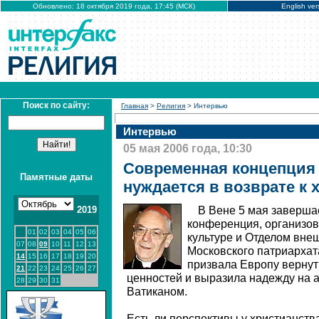
Обновлено: 18 октября 2019 года, 17:45 (МСК)
English ver
Поиск по сайту:
Главная
>
Религия
> Интервью
Интервью
05 мая 2006 года, 10:30
Современная концепция 
Памятные даты
нуждается в возврате к
2019
В Вене 5 мая заверш
конференция, организов
01
02
03
04
05
06
культуре и Отделом вне
07
08
09
10
11
12
13
Московского патриархат
14
15
16
17
18
19
20
призвала Европу вернут
21
22
23
24
25
26
27
ценностей и выразила надежду на 
28
29
30
31
Ватиканом.
Есть ли перспективы у христианств