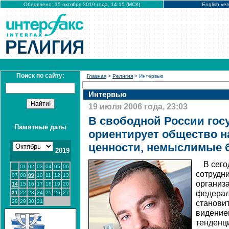
Обновлено: 15 октября 2019 года, 14:15 (МСК)
English ver
Поиск по сайту:
Главная
>
Религия
> Интервью
Интервью
19 июля 2006 года, 23:03
В свободной России гос
Памятные даты
ориентирует общество н
ценности, немыслимые б
2019
В сег
01
02
03
04
05
06
сотрудн
07
08
09
10
11
12
13
организа
14
15
16
17
18
19
20
федераль
21
22
23
24
25
26
27
28
29
30
31
станови
видение
тенденци