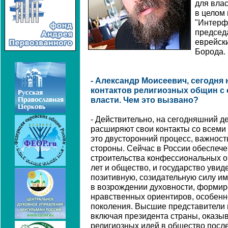
для влас
в целом
"Интерф
председ
еврейск
Борода.
- Александр Моисеевич, сегодня
контактов религиозных общин с
власти. Чем это вызвано?
- Действительно, на сегодняшний 
расширяют свои контакты со всеми 
это двусторонний процесс, важност
стороны. Сейчас в России обеспече
строительства конфессиональных о
лет и общество, и государство увид
позитивную, созидательную силу име
в возрождении духовности, формир
нравственных ориентиров, особен
поколения. Высшие представители 
включая президента страны, оказ
религиозных идей в общество посл