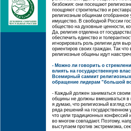
безбожия: они посещают религиозн
поощряют строительство и реставр
религиозным общинам отобранное у
имущество. В свободной России го
общество на духовные ценности, к
Да, религия отделена от государств
обеспечить единство и толерантнос
игнорировать роль религии для вы
ориентиров своих граждан. Так что 
религиозные общины идут навстречу
- Можно ли говорить о стремлен
влиять на государственную влас
Всемирный саммит религиозных
обращение лидерам "большой во
- Каждый должен заниматься своим
общины не должны вмешиваться в 
я думаю, что религиозный взгляд с
ряда решений на государственном у
что цели традиционных конфессий и
во многом совпадают. Поэтому, на
выступаем против экстремизма, сек