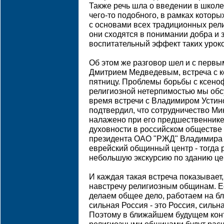
Также речь шла о введении в школе
чего-то подобного, в рамках которы
с основами всех традиционных рел
они сходятся в понимании добра и з
воспитательный эффект таких уроко
Об этом же разговор шел и с перв
Дмитрием Медведевым, встреча с 
пятницу. Проблемы борьбы с ксено
религиозной нетерпимостью мы обс
время встречи с Владимиром Устин
подтвердил, что сотрудничество Ми
налажено при его предшественнике
духовности в российском обществе 
президента ОАО "РЖД" Владимира 
еврейский общинный центр - тогда 
небольшую экскурсию по зданию це
И каждая такая встреча показывает,
навстречу религиозным общинам. Е
делаем общее дело, работаем на б
сильная Россия - это Россия, сильн
Поэтому в ближайшем будущем конт