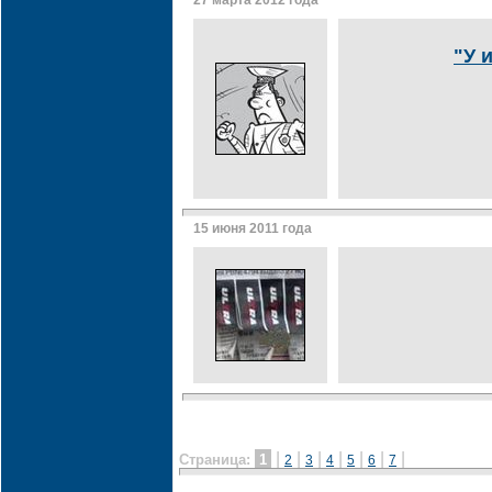
27 марта 2012 года
"У 
15 июня 2011 года
|
|
|
|
|
|
|
Страница:
1
2
3
4
5
6
7