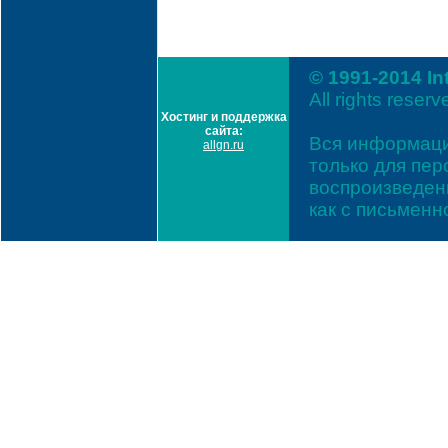
© 1991-2014 In
All rights reserv
Хостинг и поддержка
сайта:
Вся информаци
allgn.ru
только для пе
воспроизведени
как с письмен