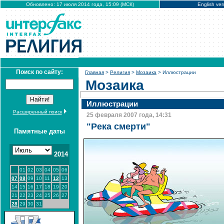
Обновлено: 17 июля 2014 года, 15:09 (МСК)
English ver
Поиск по сайту:
Главная
>
Религия
>
Мозаика
> Иллюстрации
Мозаика
Иллюстрации
Расширенный поиск
25 февраля 2007 года, 14:31
"Река смерти"
Памятные даты
2014
01
02
03
04
05
06
07
08
09
10
11
12
13
14
15
16
17
18
19
20
21
22
23
24
25
26
27
28
29
30
31