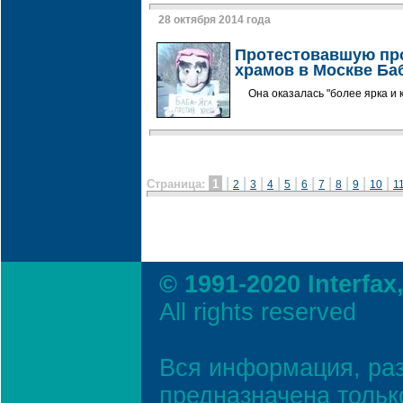
28 октября 2014 года
Протестовавшую про
храмов в Москве Ба
Она оказалась "более ярка и 
|
|
|
|
|
|
|
|
|
|
Страница:
1
2
3
4
5
6
7
8
9
10
1
© 1991-2020 Interfax
All rights reserved
Вся информация, ра
предназначена тольк