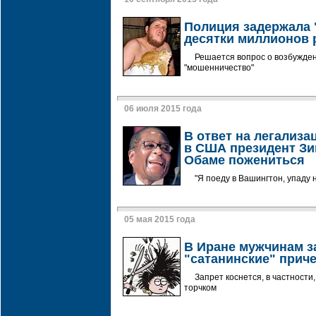
Полиция задержала 
десятки миллионов 
Решается вопрос о возбужден
"мошенничество"
06 июля 2015 года
В ответ на легализ
в США президент З
Обаме пожениться
"Я поеду в Вашингтон, упаду 
05 мая 2015 года
В Иране мужчинам з
"сатанинские" прич
Запрет коснется, в частности
торчком