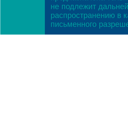
не подлежит дальней
распространению в к
письменного разреш