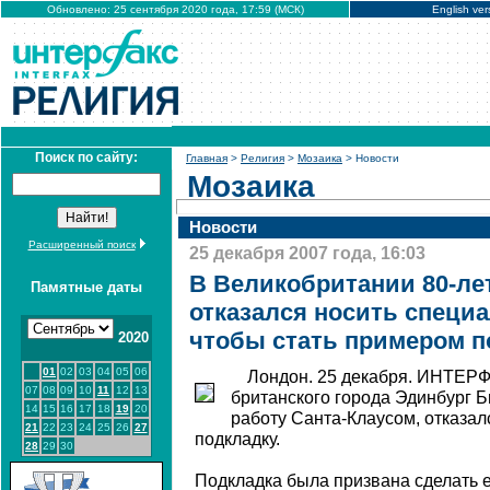
Обновлено: 25 сентября 2020 года, 17:59 (МСК)
English ver
Поиск по сайту:
Главная
>
Религия
>
Мозаика
> Новости
Мозаика
Новости
Расширенный поиск
25 декабря 2007 года, 16:03
В Великобритании 80-ле
Памятные даты
отказался носить специ
чтобы стать примером 
2020
01
02
03
04
05
06
Лондон. 25 декабря. ИНТЕРФ
07
08
09
10
11
12
13
британского города Эдинбург Б
14
15
16
17
18
19
20
работу Санта-Клаусом, отказа
21
22
23
24
25
26
27
подкладку.
28
29
30
Подкладка была призвана сделать 