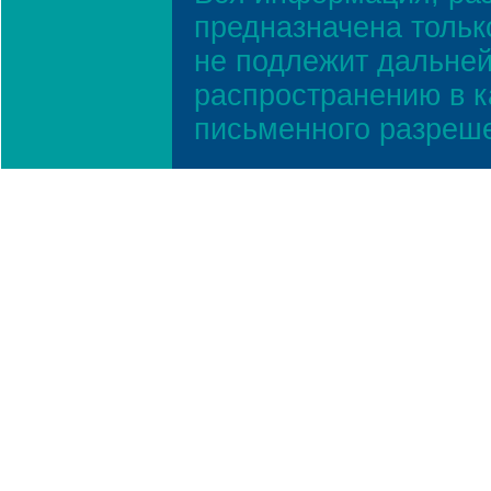
предназначена тольк
не подлежит дальней
распространению в к
письменного разреш