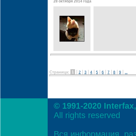
28 октября 2014 года
|
|
|
|
|
|
|
|
|
Страница:
1
2
3
4
5
6
7
8
9
...
© 1991-2020 Interfax
All rights reserved
Вся информация, ра