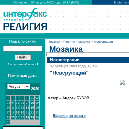
Обновлено: 07 августа 2020 года, 18:39 (МСК)
English ver
Поиск по сайту:
Главная
>
Религия
>
Мозаика
> Иллюстрации
Мозаика
Иллюстрации
Расширенный поиск
07 октября 2009 года, 12:48
"Неверующий"
Памятные даты
2020
Автор – Андрей БУЗОВ
01
02
03
04
05
06
07
08
09
10
11
12
13
14
15
16
17
18
19
20
21
22
23
Версия для печати
24
25
26
27
28
29
30
31