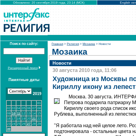
Обновлено: 20 сентября 2019 года, 23:14 (МСК)
English ver
Поиск по сайту:
Главная
>
Религия
>
Мозаика
> Новости
Мозаика
Новости
Расширенный поиск
30 августа 2010 года, 11:06
Художница из Москвы по
Памятные даты
Кириллу икону из лепест
2019
Москва. 30 августа. ИНТЕРФ
Петрова подарила патриарху М
01
Кириллу своего рода список и
02
03
04
05
06
07
08
Рублева, выполненный из лепестков
09
10
11
12
13
14
15
16
17
18
19
20
21
22
23
24
25
26
27
28
29
"Я работала над ней целое лето. Ро
30
подтонировала - остальные цвета н