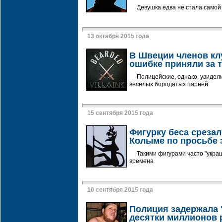
Девушка едва не стала самой
13 октября 2015 года
В Швеции членов кл
ошибке приняли за 
Полицейские, однако, увидел
веселых бородатых парней
15 сентября 2015 года
Фигурку беса срезал
Колыме по просьбе
Такими фигурами часто "укра
времена
10 сентября 2015 года
Полиция задержала 
десятки миллионов 