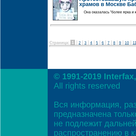
храмов в Москве Ба
Она оказалась "более ярка и 
|
|
|
|
|
|
|
|
|
|
Страница:
1
2
3
4
5
6
7
8
9
10
1
© 1991-2019 Interfax
All rights reserved
Вся информация, ра
предназначена тольк
не подлежит дальней
распространению в к