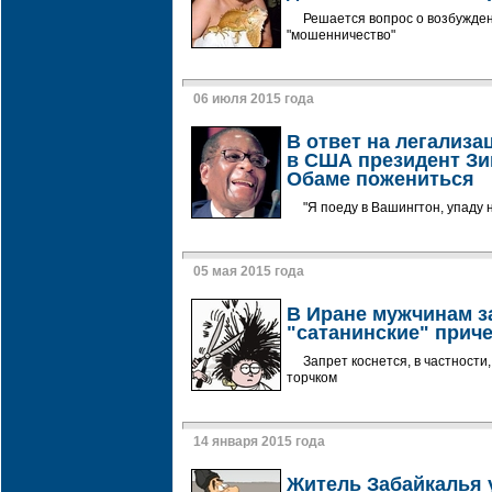
Решается вопрос о возбужден
"мошенничество"
06 июля 2015 года
В ответ на легализ
в США президент З
Обаме пожениться
"Я поеду в Вашингтон, упаду 
05 мая 2015 года
В Иране мужчинам з
"сатанинские" прич
Запрет коснется, в частности
торчком
14 января 2015 года
Житель Забайкалья 